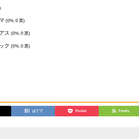
)
スマ
(0%, 0 票)
リアス
(0%, 0 票)
シック
(0%, 0 票)
はてブ
Pocket
Feedly