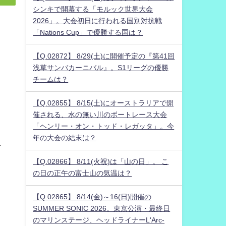
シンキで開幕する「モルック世界大会
2026」。大会初日に行われる国別対抗戦
「Nations Cup」で優勝する国は？
【Q.02872】 8/29(土)に開催予定の『第41回
浅草サンバカーニバル』。S1リーグの優勝
チームは？
【Q.02855】 8/15(土)にオーストラリアで開
催される、水の無い川のボートレース大会
「ヘンリー・オン・トッド・レガッタ」。今
コ
年の大会の結末は？
ニ
【Q.02866】 8/11(火祝)は「山の日」。 こ
の日の正午の富士山の気温は？
う
【Q.02865】 8/14(金)～16(日)開催の
SUMMER SONIC 2026。東京公演・最終日
のマリンステージ、ヘッドライナーL'Arc-