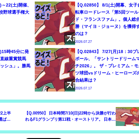
(水)～22(土)開催、
【Q.02850】 8/1(土)開幕、女子
学校野球選手権大
転車ロードレース「第5回ツール
ド・フランスファム」。個人総
勝（マイヨ・ジョーヌ）を獲得
のは？
2026.07.27
(日)15時45分に発
【Q.02843】 7/27(月)18：30
の直線重賞競馬
ボール、「サントリードリーム
ダッシュ」。勝馬
チ2026」。 ザ・プレミアム・モ
ツ球団vsドリーム・ヒーローズ
合結果は？
2026.07.17
022上半
【Q.00950】 日本時間7/10(日)22時から決勝が行わ
選ばれ
れるF1グランプリ第11戦・オーストリア。 日本人
レーサー、角田裕毅の順位は？