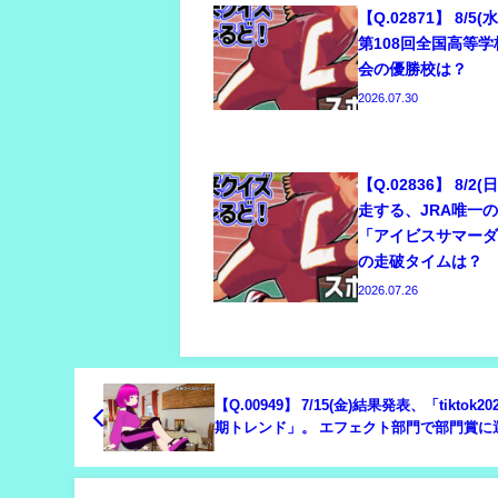
【Q.02871】 8/5
第108回全国高等
会の優勝校は？
2026.07.30
【Q.02836】 8/2
走する、JRA唯一
「アイビスサマー
の走破タイムは？
2026.07.26
【Q.00949】 7/15(金)結果発表、「tiktok2
期トレンド」。 エフェクト部門で部門賞に
るのは？