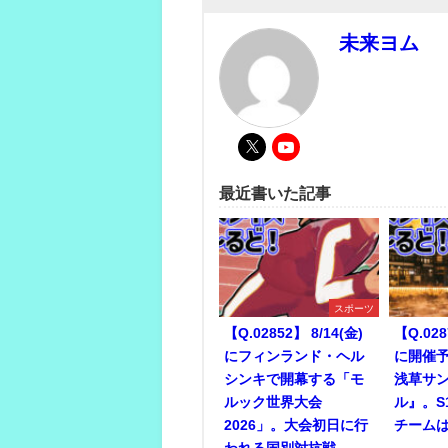
未来ヨム
最近書いた記事
スポーツ
【Q.02852】 8/14(金)
【Q.028
にフィンランド・ヘル
に開催予
シンキで開幕する「モ
浅草サ
ルック世界大会
ル』。S
2026」。大会初日に行
チーム
われる国別対抗戦