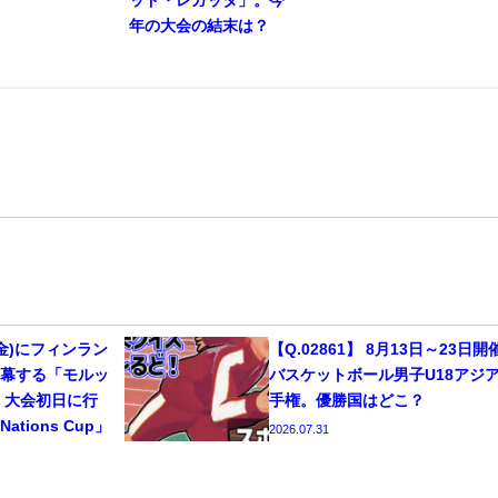
年の大会の結末は？
14(金)にフィンラン
【Q.02861】 8月13日～23日開
開幕する「モルッ
バスケットボール男子U18アジ
」。大会初日に行
手権。優勝国はどこ？
tions Cup」
2026.07.31