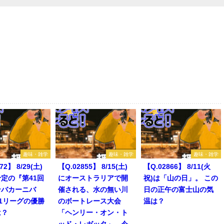
趣味・雑学
趣味・雑学
趣味・雑学
72】 8/29(土)
【Q.02855】 8/15(土)
【Q.02866】 8/11(火
定の『第41回
にオーストラリアで開
祝)は「山の日」。 この
ンバカーニバ
催される、水の無い川
日の正午の富士山の気
1リーグの優勝
のボートレース大会
温は？
は？
「ヘンリー・オン・ト
ッド・レガッタ」。今