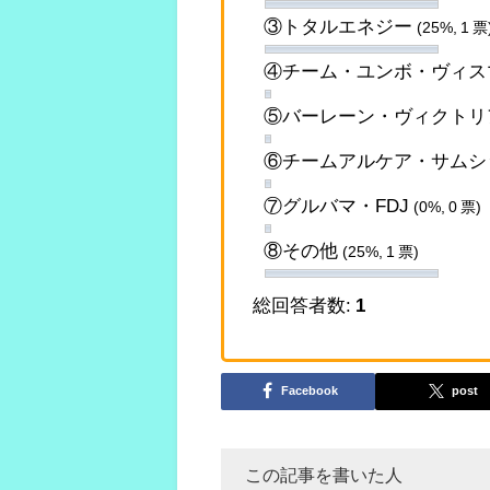
③トタルエネジー
(25%, 1 票
④チーム・ユンボ・ヴィ
⑤バーレーン・ヴィクト
⑥チームアルケア・サム
⑦グルバマ・FDJ
(0%, 0 票)
⑧その他
(25%, 1 票)
総回答者数:
1
Facebook
post
この記事を書いた人