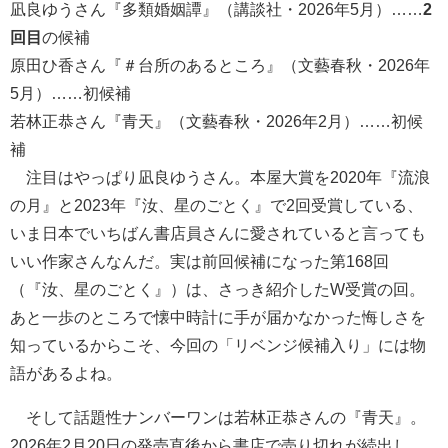
凪良ゆうさん『多類婚姻譚』（講談社・2026年5月）……
2
回目
の候補
原田ひ香さん『＃台所のあるところ』（文藝春秋・2026年
5月）……初候補
若林正恭さん『青天』（文藝春秋・2026年2月）……初候
補
注目はやっぱり凪良ゆうさん。本屋大賞を2020年『流浪
の月』と2023年『汝、星のごとく』で2回受賞している、
いま日本でいちばん書店員さんに愛されていると言っても
いい作家さんなんだ。実は前回候補になった第168回
（『汝、星のごとく』）は、さっき紹介したW受賞の回。
あと一歩のところで懐中時計に手が届かなかった悔しさを
知っているからこそ、今回の「リベンジ候補入り」には物
語があるよね。
そして話題性ナンバーワンは若林正恭さんの『青天』。
2026年2月20日の発売直後から書店で売り切れが続出し