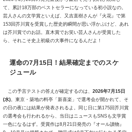
て、累計18万部のベストセラーになっている初小説なの。
芸人さんの文学賞といえば、又吉直樹さんが『火花』で第
153回芥川賞を受賞した歴史的瞬間が思い浮かぶけど、あれ
は芥川賞でのお話。直木賞でお笑い芸人さんが受賞した
ら、それこそ史上初級の大事件になるんだよ！
運命の7月15日！結果確定までのスケ
ジュール
この予言テストの答えが確定するのは、
2026年7月15日
(水)
。東京・築地の料亭「新喜楽」で選考会が開かれて、そ
の日の夜には結果が発表されるよ。同じ日に第175回芥川賞
の選考会も行われるから、当日はニュースもSNSも文学賞
一色になるはず。受賞作は8月21日発売の『オール讀物』