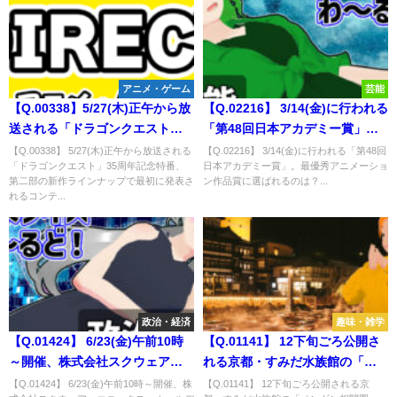
アニメ・ゲーム
芸能
【Q.00338】5/27(木)正午から放
【Q.02216】 3/14(金)に行われる
送される「ドラゴンクエスト」
「第48回日本アカデミー賞」。
35周年記念特番、第二部の新作
最優秀アニメーション作品賞に
【Q.00338】 5/27(木)正午から放送される
【Q.02216】 3/14(金)に行われる「第48回
「ドラゴンクエスト」35周年記念特番、
日本アカデミー賞」。最優秀アニメーショ
ラインナップで最初に発表され
選ばれるのは？
第二部の新作ラインナップで最初に発表さ
ン作品賞に選ばれるのは？...
るコンテンツは？
れるコンテ...
政治・経済
趣味・雑学
【Q.01424】 6/23(金)午前10時
【Q.01141】 12下旬ごろ公開さ
～開催、株式会社スクウェア・
れる京都・すみだ水族館の「ペ
エニックス・ホールディングス
ンギン相関図」。 2023年バージ
【Q.01424】 6/23(金)午前10時～開催、株
【Q.01141】 12下旬ごろ公開される京