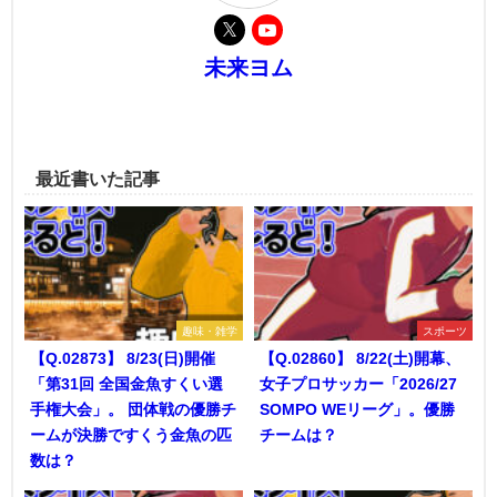
未来ヨム
最近書いた記事
趣味・雑学
スポーツ
【Q.02873】 8/23(日)開催
【Q.02860】 8/22(土)開幕、
「第31回 全国金魚すくい選
女子プロサッカー「2026/27
手権大会」。 団体戦の優勝チ
SOMPO WEリーグ」。優勝
ームが決勝ですくう金魚の匹
チームは？
数は？