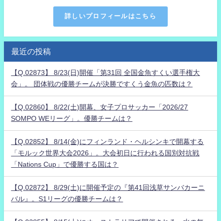
詳しいプロフィールはこちら
最近の投稿
【Q.02873】 8/23(日)開催「第31回 全国金魚すくい選手権大
会」。 団体戦の優勝チームが決勝ですくう金魚の匹数は？
【Q.02860】 8/22(土)開幕、女子プロサッカー「2026/27
SOMPO WEリーグ」。優勝チームは？
【Q.02852】 8/14(金)にフィンランド・ヘルシンキで開幕する
「モルック世界大会2026」。大会初日に行われる国別対抗戦
「Nations Cup」で優勝する国は？
【Q.02872】 8/29(土)に開催予定の『第41回浅草サンバカーニ
バル』。S1リーグの優勝チームは？