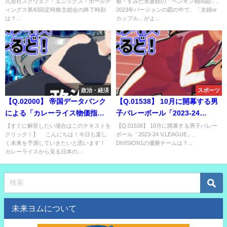
式会社スクウェア・エニックス・ホールデ
都・すみだ水族館の「ペンギン相関図」。
第43回定時株主総会の終了時刻
ョンの図の中で、「夫婦orカッ
ィングス第43回定時株主総会の終了時刻
2023年バージョンの図の中で、「夫婦or
は？
プル」がより多く成立している
は？...
カップル」がよ...
のはどっち？
政治・経済
スポーツ
【Q.02000】 帝国データバンク
【Q.01538】 10月に開幕する男
による「カレーライス物価指
子バレーボール「2023-24
数」。９月中旬頃発表される
V.LEAGUE」。 DIVISION1の優
【すぐに解答したい場合はこのテキストを
【Q.01538】 10月に開幕する男子バレー
クリック！】 こんにちは！今日も楽し
ボール「2023-24 V.LEAGUE」。
2024年７月の「カレーライス物
勝チームは？
く未来を予測していきたいと思います！
DIVISION1の優勝チームは？...
価」の数値は？
カレーライスから見る日本の...
未来ヨムについて