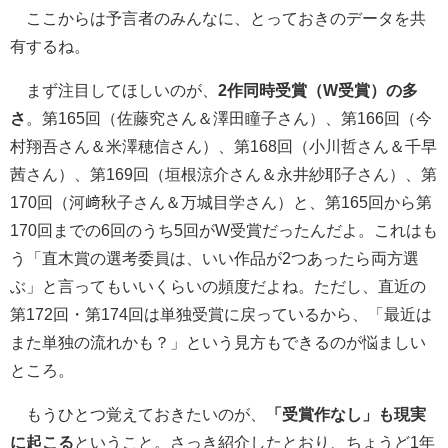
ここからは予言者のみんなに、とっておきのデータを共
有するね。
まず注目してほしいのが、
2作同時受賞（W受賞）の多
さ
。第165回（佐藤究さん＆澤田瞳子さん）、第166回（今
村翔吾さん＆米澤穂信さん）、第168回（小川哲さん＆千早
茜さん）、第169回（垣根涼介さん＆永井紗耶子さん）、第
170回（河﨑秋子さん＆万城目学さん）と、第165回から第
170回までの6回のうち5回がW受賞だったんだよ。これはも
う「直木賞の選考委員は、いい作品が2つあったら両方選
ぶ」と言ってもいいくらいの頻度だよね。ただし、直近の
第172回・第174回は単独受賞に戻っているから、「最近は
また単独の流れかも？」という見方もできるのが悩ましい
ところ。
もうひとつ覚えておきたいのが、
「受賞作なし」も現実
に起こる
ということ。さっき紹介したとおり、ちょうど1年