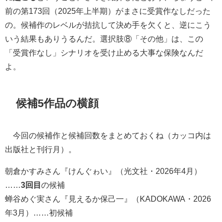
前の第173回（2025年上半期）がまさに受賞作なしだった
の。候補作のレベルが拮抗して決め手を欠くと、逆にこう
いう結果もありうるんだ。選択肢⑧「その他」は、この
「受賞作なし」シナリオを受け止める大事な保険なんだ
よ。
候補5作品の横顔
今回の候補作と候補回数をまとめておくね（カッコ内は
出版社と刊行月）。
朝倉かすみさん『けんぐゎい』（光文社・2026年4月）
……
3回目
の候補
蝉谷めぐ実さん『見えるか保己一』（KADOKAWA・2026
年3月）……初候補