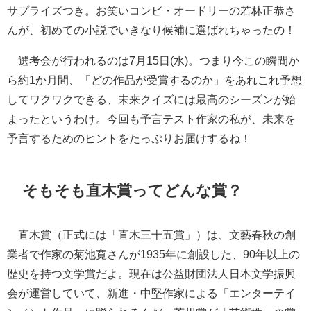
サプライズつき。お笑いコンビ・オードリーの若林正恭さ
んが、初めての小説でいきなり候補に選ばれちゃったの！
選考会が行われるのは7月15日(水)。つまり今この瞬間か
ら約1か月間、「どの作品が受賞するのか」をあれこれ予想
してワクワクできる、未来クイズには最高のシーズンが始
まったというわけ。今回も予言テスト作家の私が、未来を
予言するためのヒントをたっぷりお届けするね！
そもそも直木賞ってどんな賞？
直木賞（正式には「直木三十五賞」）は、文藝春秋の創
業者で作家の菊池寛さんが1935年に創設した、90年以上の
歴史を持つ文学賞だよ。現在は公益財団法人日本文学振興
会が運営していて、新進・中堅作家による「エンターテイ