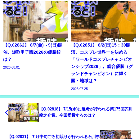
【Q.02862】 8/7(金)～9(日)開
【Q.02851】 8/2(日)15：30開
催、短歌甲子園2026の優勝校
演、コスプレ世界一を決める
は？
「ワールドコスプレチャンピオ
ンシップ2026」。総合優勝（グ
2026.08.01
ランドチャンピオン）に輝く
国・地域は？
2026.07.25
【Q.02818】 7/15(水)に選考が行われる第175回芥川
龍之介賞。今回受賞するのは？
【Q.02831】 ７月中旬ごろ初競りが行われる石川県