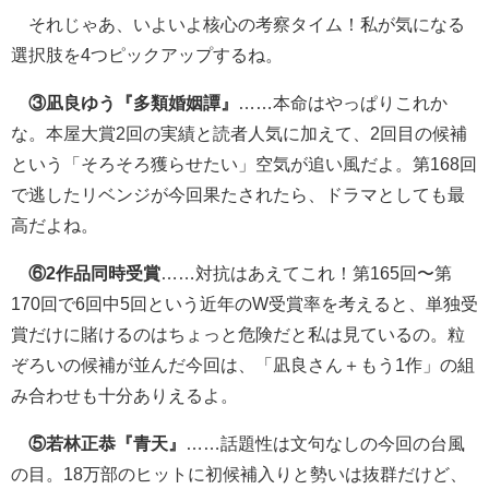
それじゃあ、いよいよ核心の考察タイム！私が気になる
選択肢を4つピックアップするね。
③凪良ゆう『多類婚姻譚』
……本命はやっぱりこれか
な。本屋大賞2回の実績と読者人気に加えて、2回目の候補
という「そろそろ獲らせたい」空気が追い風だよ。第168回
で逃したリベンジが今回果たされたら、ドラマとしても最
高だよね。
⑥2作品同時受賞
……対抗はあえてこれ！第165回〜第
170回で6回中5回という近年のW受賞率を考えると、単独受
賞だけに賭けるのはちょっと危険だと私は見ているの。粒
ぞろいの候補が並んだ今回は、「凪良さん＋もう1作」の組
み合わせも十分ありえるよ。
⑤若林正恭『青天』
……話題性は文句なしの今回の台風
の目。18万部のヒットに初候補入りと勢いは抜群だけど、