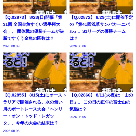
【Q.02873】 8/23(日)開催「第
【Q.02872】 8/29(土)に開催予定
31回 全国金魚すくい選手権大
の『第41回浅草サンバカーニバ
会」。 団体戦の優勝チームが決
ル』。S1リーグの優勝チーム
勝ですくう金魚の匹数は？
は？
2026.08.09
2026.08.06
【Q.02855】 8/15(土)にオースト
【Q.02866】 8/11(火祝)は「山の
ラリアで開催される、水の無い
日」。 この日の正午の富士山の
川のボートレース大会「ヘンリ
気温は？
ー・オン・トッド・レガッ
2026.08.05
タ」。今年の大会の結末は？
2026.08.05