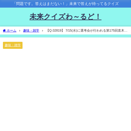
「問題です。答えはまだない！」未来で答えが待ってるクイズ
未来クイズわ～るど！
ホーム
趣味・雑学
【Q.02819】 7/15(水)に選考会が行われる第175回直木三
十五賞。今回受賞するのは？
趣味・雑学