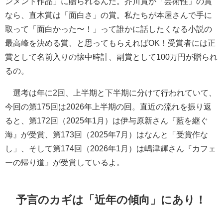
ンメント作品」に贈られるんだ。芥川賞が「芸術性」の賞
なら、直木賞は「面白さ」の賞。私たちが本屋さんで手に
取って「面白かった〜！」って誰かに話したくなる小説の
最高峰を決める賞、と思ってもらえればOK！受賞者には正
賞として名前入りの懐中時計、副賞として100万円が贈られ
るの。
選考は年に2回、上半期と下半期に分けて行われていて、
今回の第175回は2026年上半期の回。直近の流れを振り返
ると、第172回（2025年1月）は伊与原新さん『藍を継ぐ
海』が受賞、第173回（2025年7月）はなんと「受賞作な
し」、そして第174回（2026年1月）は嶋津輝さん『カフェ
ーの帰り道』が受賞しているよ。
予言のカギは「近年の傾向」にあり！