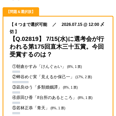
【問題＆選択肢】
【 4 つまで選択可能 ／ 2026.07.15 @ 12:00 〆
切 】
【Q.02819】 7/15(水)に選考会が行
われる第175回直木三十五賞。今回
受賞するのは？
①朝倉かすみ「けんぐゎい」
(8%, 1 票)
②蝉谷めぐ実「見えるか保己一」
(17%, 2 票)
③凪良ゆう「多類婚姻譚」
(8%, 1 票)
④原田ひ香「#台所のあるところ」
(8%, 1 票)
⑤若林正恭「青天」
(8%, 1 票)