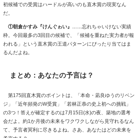
初候補での受賞はハードルが高いのも直木賞の現実なん
だ。
①朝倉かすみ『けんぐゎい』
……忘れちゃいけない実績
枠。今回最多の3回目の候補で、「候補を重ねた実力者が報
われる」という直木賞の王道パターンにぴったり当てはま
るんだよね。
まとめ：あなたの予言は？
第175回直木賞のポイントは、「本命・凪良ゆうのリベン
ジ」「近年頻発のW受賞」「若林正恭の史上初への挑戦」
の3つ！答えが確定するのは7月15日(水)の夜、築地の選考
会だよ。約1か月後の未来をワクワクしながら見守れるなん
て、予言者冥利に尽きるよね。さあ、あなたはどの未来を