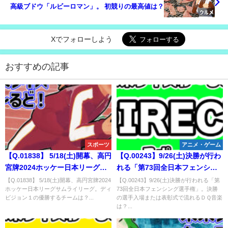
高級ブドウ「ルビーロマン」。 初競りの最高値は？
Xでフォローしよう
おすすめの記事
スポーツ
アニメ・ゲーム
【Q.01838】 5/18(土)開幕、高円
【Q.00243】9/26(土)決勝が行わ
宮牌2024ホッケー日本リーグサ
れる「第73回全日本フェンシン
ムライリーグ。ディビジョン１
グ選手権」。決勝の選手入場ま
【Q.01838】 5/18(土)開幕、高円宮牌2024
【Q.00243】9/26(土)決勝が行われる「第
ホッケー日本リーグサムライリーグ。ディ
73回全日本フェンシング選手権」。決勝
の優勝するチームは？
たは表彰式で流れるＤＱ音楽は？
ビジョン１の優勝するチームは？...
の選手入場または表彰式で流れるＤＱ音楽
は？...