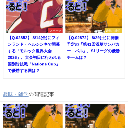
スポーツ
趣味・雑学
【Q.02852】 8/14(金)にフィ
【Q.02872】 8/29(土)に開催
ンランド・ヘルシンキで開幕
予定の『第41回浅草サンバカ
する「モルック世界大会
ーニバル』。S1リーグの優勝
2026」。大会初日に行われる
チームは？
国別対抗戦「Nations Cup」
で優勝する国は？
趣味・雑学
の関連記事