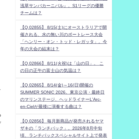
浅草サンバカーニバル』。S1リーグの優勝
チームは？
【Q.02855】 8/15(土)にオーストラリアで開
催される、水の無い川のボートレース大会
「ヘンリー・オン・トッド・レガッタ」。今
年の大会の結末は？
【Q.02866】 8/11(火祝)は「山の日」。 こ
の日の正午の富士山の気温は？
？
【Q.02865】 8/14(金)～16(日)開催の
マ
SUMMER SONIC 2026。東京公演・最終日
のマリンステージ、ヘッドライナーL'Arc-
en-Cielが最後に演奏する曲は？
る
【Q.02856】 毎月新商品が発売されるヤマ
ゲ
ザキの「ランチパック」。2026年8月中旬
！
頃、ランチパックスペシャルサイト上で発表