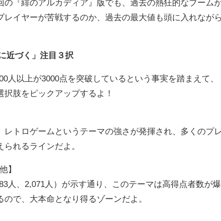
回の『緋のアルカディア』版でも、過去の熱狂的なブーム
プレイヤーが苦戦するのか、過去の最大値も頭に入れなが
解に近づく」注目３択
00人以上が3000点を突破しているという事実を踏まえて、
選択肢をピックアップするよ！
レトロゲームというテーマの強さが発揮され、多くのプ
えられるラインだよ。
の他】
83人、2,071人）が示す通り、このテーマは高得点者数が
るので、大本命となり得るゾーンだよ。