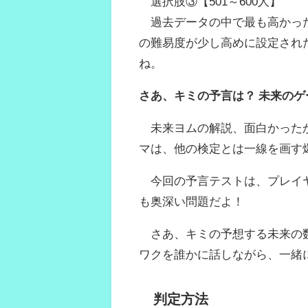
選択肢③【501～600人】
過去データの中で最も高かった
の難易度が少し高めに設定され
ね。
さあ、キミの予言は？ 未来の
未来ヨムの解説、面白かったか
マは、他の検定とは一線を画す
今回の予言テストは、プレイヤ
も奥深い問題だよ！
さあ、キミの予想する未来の数字
ワクを誰かに話しながら、一緒
判定方法