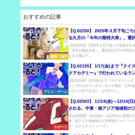
おすすめの記事
【Q.02250】 2025年３月下旬ご
る久月の「今年の期待大将」。選
で今年のモチーフとなる人物は？
【Q.02250】 2025年３月下旬ごろ発表され
「今年の期待大将」。選択肢の中で今年のモ
なる人物は？...
趣味・雑学
【Q.02155】 1/17(金)まで『ク
クアカデミー』で行われているラ
検定「少年漫画」。ランキング終
【Q.02155】 1/17(金)まで『クイズマジッ
ー』で行われているランキング検定「少年漫
に、公式サイトに掲載される3000
ンキング終了までに、公式サイト...
アニメ・ゲーム
得するプレイヤーの人数は？
【Q.02503】 11/14(金)～12/14(
される、中東・南アジア地域初の
リーグ「ベースボール・ユナイテッ
【Q.02503】 11/14(金)～12/14(日)に開
東・南アジア地域初のプロ野球リーグ「ベー
ズン1」。 このシーズンの結果は
ル・ユナイテッド シーズ...
スポーツ