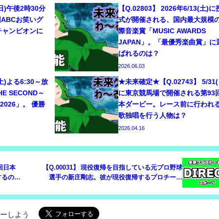
6(日)午後2時30分
【Q.02803】 2026年6/13(土)
回ABCお笑いグ
式が開催される、国内最大規模
。チャンピオンに
際音楽賞「MUSIC AWARDS
JAPAN」。「最優秀楽曲賞」に
ばれるのは？
2026.06.03
(土)よる6:30～放
★未来確定★【Q.02743】 5/31(
 SECOND～
に東京競馬場で開催される第93
026」。 優勝
本ダービー。レース前に行われ
歌独唱を行う人物は？
2026.04.16
1回日本
【Q.00031】 現役復帰を目指している元プロ野球
するの
選手の新庄剛志。彼が現役復帰するプロチーム
は？
ローしよう