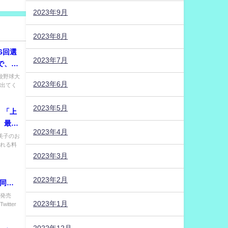
2023年9月
2023年8月
96回選
2023年7月
で、選
高校野球大
2023年6月
に出てく
2023年5月
定、「上
 最終
2023年4月
恵美子のお
される料
2023年3月
2023年2月
月同
rで取り
の発売
2023年1月
tter
2022年12月