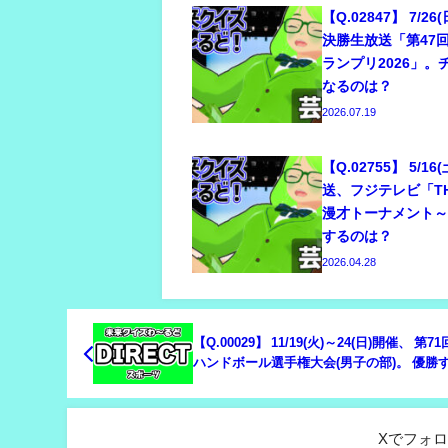
【Q.02847】 7/2
決勝生放送「第47
ランプリ2026」
なるのは？
2026.07.19
【Q.02755】 5/16
送、フジテレビ「THE
漫才トーナメント～2
するのは？
2026.04.28
【Q.00029】 11/19(火)～24(日)開催、 第7
ハンドボール選手権大会(男子の部)。 優勝
は？
Xでフォ