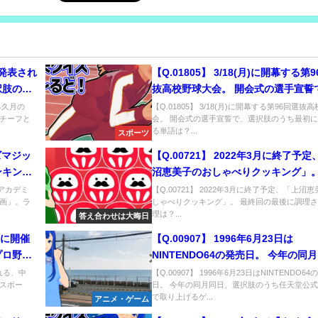
ろ発表され
【Q.01805】 3/18(月)に開幕する第
択肢の中
抜高校野球大会。 開会式の選手宣誓
択肢のうち最初に出てくる単語は？
る久月の
【Q.01805】 3/18(月)に開幕する第96回選抜
チーフと
会。 開会式の選手宣誓で、選択肢のうち最初
る単語は？...
スポーツ
イズマジッ
【Q.00721】 2022年3月に終了予
ンキング
沼恵美子のおしゃべりクッキング」。
了まで
回の最後に調理される料理は？
クアカデミ
【Q.00721】 2022年3月に終了予定、「上沼
画」。ラ
しゃべりクッキング」。 最終回の最後に調理
点以上獲
理は？...
答え合わせは大晦日
日)に開催
【Q.00907】 1996年6月23日は
プロ野球
NINTENDO64の発売日。 今年の同
ド シー
日、選択肢のうち任天堂公式Twitte
催される、中
【Q.00907】 1996年6月23日はNINTENDO64
スボー
日。 今年の同月同日、選択肢のうち任天堂公式Twi
？
上げるゲームは？
で取り上げるゲ...
アニメ・ゲーム