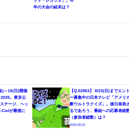
ッド・レガッタ」。今
年の大会の結末は？
(金)～16(日)開催
【Q.02863】 8/23(日)までエン
C 2026。東京公
ー募集中の日本テレビ「アメリ
ンステージ、ヘッ
断ウルトラクイズ」。後日発表
n-Cielが最後に
るであろう、番組への応募者総
（参加者総数）は？
2026.08.02