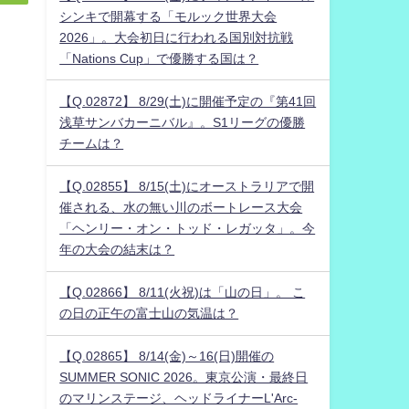
シンキで開幕する「モルック世界大会
2026」。大会初日に行われる国別対抗戦
「Nations Cup」で優勝する国は？
【Q.02872】 8/29(土)に開催予定の『第41回
浅草サンバカーニバル』。S1リーグの優勝
チームは？
【Q.02855】 8/15(土)にオーストラリアで開
催される、水の無い川のボートレース大会
「ヘンリー・オン・トッド・レガッタ」。今
年の大会の結末は？
【Q.02866】 8/11(火祝)は「山の日」。 こ
の日の正午の富士山の気温は？
【Q.02865】 8/14(金)～16(日)開催の
SUMMER SONIC 2026。東京公演・最終日
のマリンステージ、ヘッドライナーL'Arc-