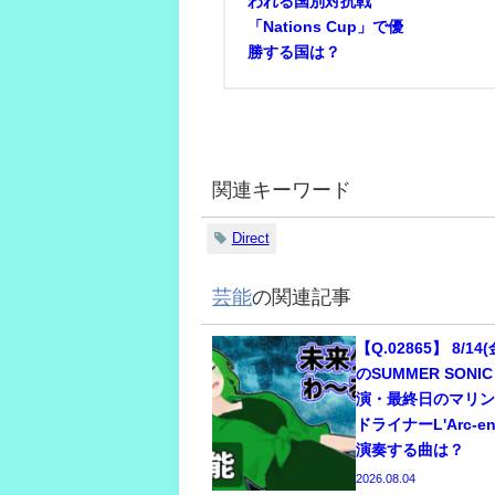
われる国別対抗戦
「Nations Cup」で優
勝する国は？
関連キーワード
Direct
芸能
の関連記事
【Q.02865】 8/14
のSUMMER SONI
演・最終日のマリ
ドライナーL'Arc-e
演奏する曲は？
2026.08.04