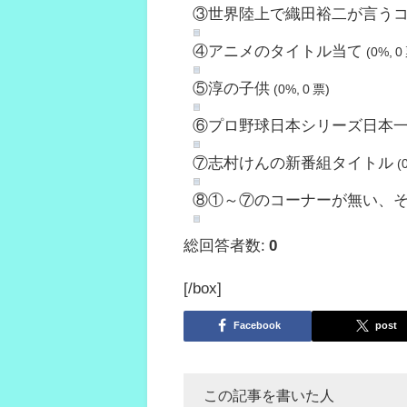
③世界陸上で織田裕二が言う
④アニメのタイトル当て
(0%, 0
⑤淳の子供
(0%, 0 票)
⑥プロ野球日本シリーズ日本
⑦志村けんの新番組タイトル
(
⑧①～⑦のコーナーが無い、
総回答者数:
0
[/box]
Facebook
post
この記事を書いた人