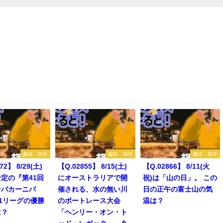
趣味・雑学
趣味・雑学
趣味・雑学
72】 8/29(土)
【Q.02855】 8/15(土)
【Q.02866】 8/11(火
定の『第41回
にオーストラリアで開
祝)は「山の日」。 この
ンバカーニバ
催される、水の無い川
日の正午の富士山の気
1リーグの優勝
のボートレース大会
温は？
は？
「ヘンリー・オン・ト