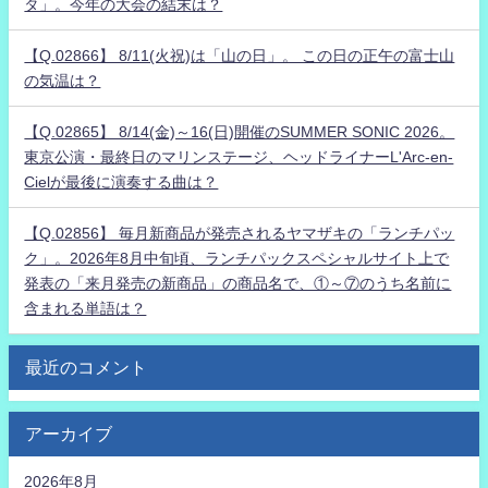
タ」。今年の大会の結末は？
【Q.02866】 8/11(火祝)は「山の日」。 この日の正午の富士山
の気温は？
【Q.02865】 8/14(金)～16(日)開催のSUMMER SONIC 2026。
東京公演・最終日のマリンステージ、ヘッドライナーL'Arc-en-
Cielが最後に演奏する曲は？
【Q.02856】 毎月新商品が発売されるヤマザキの「ランチパッ
ク」。2026年8月中旬頃、ランチパックスペシャルサイト上で
発表の「来月発売の新商品」の商品名で、①～⑦のうち名前に
含まれる単語は？
最近のコメント
アーカイブ
2026年8月