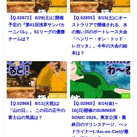
趣味・雑学
趣味・雑学
【Q.02872】 8/29(土)に開催
【Q.02855】 8/15(土)にオー
予定の『第41回浅草サンバカ
ストラリアで開催される、水
ーニバル』。S1リーグの優勝
の無い川のボートレース大会
チームは？
「ヘンリー・オン・トッド・
レガッタ」。今年の大会の結
末は？
趣味・雑学
芸能
【Q.02866】 8/11(火祝)は
【Q.02865】 8/14(金)～
「山の日」。 この日の正午の
16(日)開催のSUMMER
富士山の気温は？
SONIC 2026。東京公演・最
終日のマリンステージ、ヘッ
ドライナーL'Arc-en-Cielが最