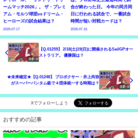
ームマッチ2026」。 ザ・プレミ
合が終わった日。 今年の同月同
アム・モルツ球団vsドリーム・
日に行われる試合で、一番試合
ヒーローズの試合結果は？
時間が短い対戦カードは？
2026.07.17
2026.07.16
【Q.01259】 2/18(土)19(日)に開催されるSailGPオー
ストラリア。 優勝国は？
★未来確定★【Q.01248】 プロボクサー・井上尚弥
がスーパーバンタム級で４団体統一する時期は？
Xでフォローしよう
おすすめの記事