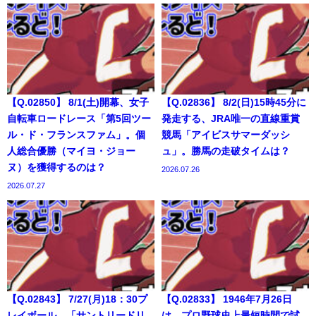
【Q.02850】 8/1(土)開幕、女子
【Q.02836】 8/2(日)15時45分に
自転車ロードレース「第5回ツー
発走する、JRA唯一の直線重賞
ル・ド・フランスファム」。個
競馬「アイビスサマーダッシ
人総合優勝（マイヨ・ジョー
ュ」。勝馬の走破タイムは？
ヌ）を獲得するのは？
2026.07.26
2026.07.27
【Q.02843】 7/27(月)18：30プ
【Q.02833】 1946年7月26日
レイボール、「サントリードリ
は、プロ野球史上最短時間で試