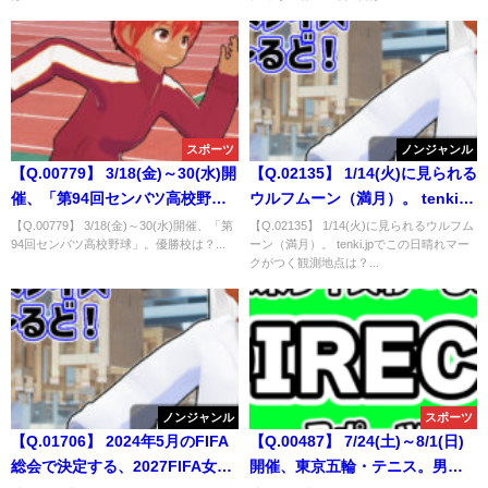
係に入って来た時、その場にい
る人物は？
スポーツ
ノンジャンル
【Q.00779】 3/18(金)～30(水)開
【Q.02135】 1/14(火)に見られる
催、「第94回センバツ高校野
ウルフムーン（満月）。 tenki.jp
球」。優勝校は？
でこの日晴れマークがつく観測
【Q.00779】 3/18(金)～30(水)開催、「第
【Q.02135】 1/14(火)に見られるウルフム
94回センバツ高校野球」。優勝校は？...
ーン（満月）。 tenki.jpでこの日晴れマー
地点は？
クがつく観測地点は？...
ノンジャンル
スポーツ
【Q.01706】 2024年5月のFIFA
【Q.00487】 7/24(土)～8/1(日)
総会で決定する、2027FIFA女子
開催、東京五輪・テニス。男子