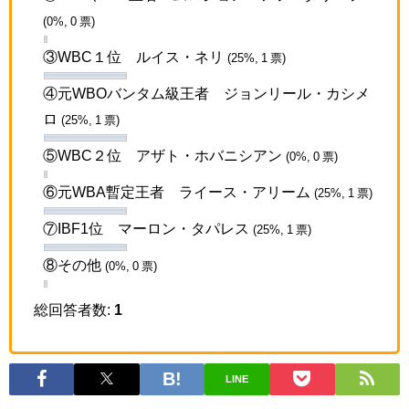
(0%, 0 票)
③WBC１位 ルイス・ネリ
(25%, 1 票)
④元WBOバンタム級王者 ジョンリール・カシメ
ロ
(25%, 1 票)
⑤WBC２位 アザト・ホバニシアン
(0%, 0 票)
⑥元WBA暫定王者 ライース・アリーム
(25%, 1 票)
⑦IBF1位 マーロン・タパレス
(25%, 1 票)
⑧その他
(0%, 0 票)
総回答者数:
1
LINE