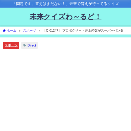
「問題です。答えはまだない！」未来で答えが待ってるクイズ
未来クイズわ～るど！
ホーム
スポーツ
【Q.01247】 プロボクサー・井上尚弥がスーパーバンタム
級で最初に戦う相手は？
スポーツ
Direct