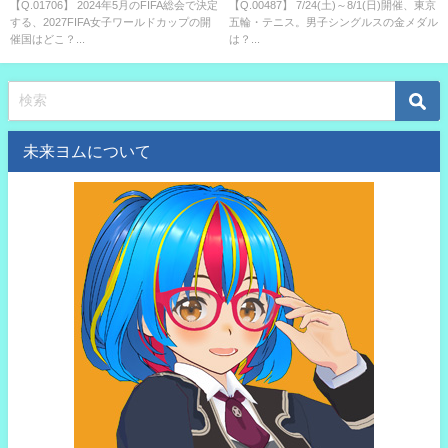
ワールドカップの開催国はど
シングルスの金メダルは？
【Q.01706】 2024年5月のFIFA総会で決定
【Q.00487】 7/24(土)～8/1(日)開催、東京
する、2027FIFA女子ワールドカップの開
五輪・テニス。男子シングルスの金メダル
こ？
催国はどこ？...
は？...
未来ヨムについて