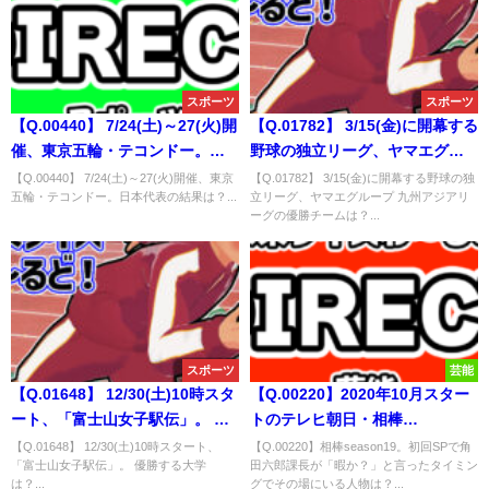
スポーツ
スポーツ
【Q.00440】 7/24(土)～27(火)開
【Q.01782】 3/15(金)に開幕する
催、東京五輪・テコンドー。日
野球の独立リーグ、ヤマエグル
本代表の結果は？
ープ 九州アジアリーグの優勝チ
【Q.00440】 7/24(土)～27(火)開催、東京
【Q.01782】 3/15(金)に開幕する野球の独
五輪・テコンドー。日本代表の結果は？...
立リーグ、ヤマエグループ 九州アジアリ
ームは？
ーグの優勝チームは？...
スポーツ
芸能
【Q.01648】 12/30(土)10時スタ
【Q.00220】2020年10月スター
ート、「富士山女子駅伝」。 優
トのテレヒ朝日・相棒
勝する大学は？
season19。初回SPで角田六郎
【Q.01648】 12/30(土)10時スタート、
【Q.00220】相棒season19。初回SPで角
「富士山女子駅伝」。 優勝する大学
田六郎課長が「暇か？」と言ったタイミン
課長が「暇か？」と言って特命
は？...
グでその場にいる人物は？...