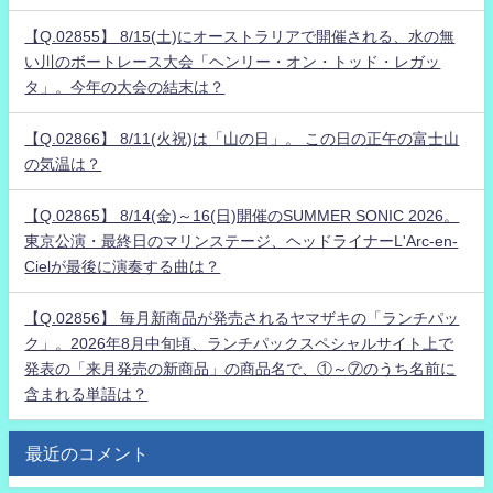
【Q.02855】 8/15(土)にオーストラリアで開催される、水の無
い川のボートレース大会「ヘンリー・オン・トッド・レガッ
タ」。今年の大会の結末は？
【Q.02866】 8/11(火祝)は「山の日」。 この日の正午の富士山
の気温は？
【Q.02865】 8/14(金)～16(日)開催のSUMMER SONIC 2026。
東京公演・最終日のマリンステージ、ヘッドライナーL'Arc-en-
Cielが最後に演奏する曲は？
【Q.02856】 毎月新商品が発売されるヤマザキの「ランチパッ
ク」。2026年8月中旬頃、ランチパックスペシャルサイト上で
発表の「来月発売の新商品」の商品名で、①～⑦のうち名前に
含まれる単語は？
最近のコメント