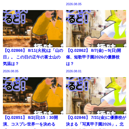
2026.08.05
【Q.02866】 8/11(火祝)は「山の
【Q.02862】 8/7(金)～9(日)開
日」。 この日の正午の富士山の
催、短歌甲子園2026の優勝校
気温は？
は？
2026.08.05
2026.08.01
【Q.02851】 8/2(日)15：30開
【Q.02846】 7/31(金)に優勝校が
演、コスプレ世界一を決める
決まる「写真甲子園2026」。北