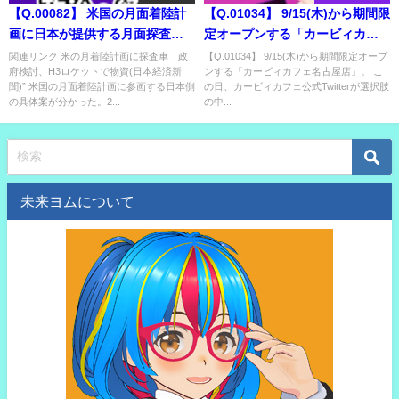
【Q.00082】 米国の月面着陸計
【Q.01034】 9/15(木)から期間限
画に日本が提供する月面探査
定オープンする「カービィカフ
車。 実際に提供されるのはい
ェ名古屋店」。 この日、カービ
関連リンク 米の月着陸計画に探査車 政
【Q.01034】 9/15(木)から期間限定オープ
府検討、H3ロケットで物資(日本経済新
ンする「カービィカフェ名古屋店」。 こ
つ？
ィカフェ公式Twitterが選択肢の
聞)” 米国の月面着陸計画に参画する日本側
の日、カービィカフェ公式Twitterが選択肢
中で最初にtweetする内容は？
の具体案が分かった。2...
の中...
未来ヨムについて