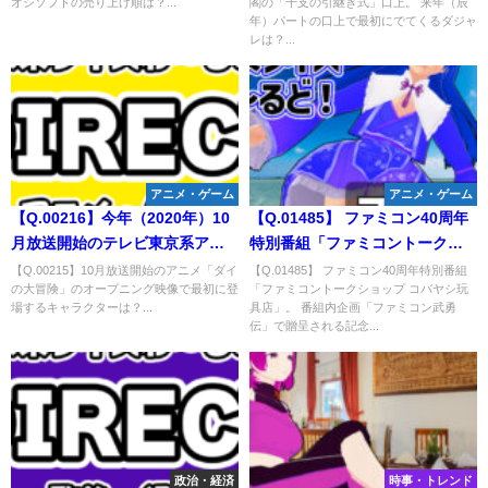
オシソフトの売り上げ順は？...
閣の「干支の引継ぎ式」口上。 来年（辰
ョン5ローンチソフト」「任天堂
の口上で最初にでてくるダジャ
年）パートの口上で最初にでてくるダジャ
のゲーム＆ウオッチ『スーパー
レは？
レは？...
マリオ』」それぞれ、ファミ通
調べで初週にもっとも売上の多
かったタイトルの順番は？
アニメ・ゲーム
アニメ・ゲーム
【Q.00216】今年（2020年）10
【Q.01485】 ファミコン40周年
月放送開始のテレビ東京系アニ
特別番組「ファミコントークシ
メ「ドラゴンクエスト ダイの
ョップ コバヤシ玩具店」。 番組
【Q.00215】10月放送開始のアニメ「ダイ
【Q.01485】 ファミコン40周年特別番組
の大冒険」のオープニング映像で最初に登
「ファミコントークショップ コバヤシ玩
大冒険」。選択肢に上げたキャ
内企画「ファミコン武勇伝」で
場するキャラクターは？...
具店」。 番組内企画「ファミコン武勇
ラクターの中で、オープニング
贈呈される記念品の数は？
伝」で贈呈される記念...
映像で最初に登場するのは？
政治・経済
時事・トレンド