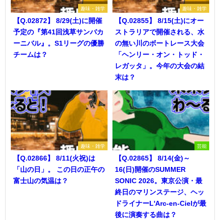
趣味・雑学
趣味・雑学
【Q.02872】 8/29(土)に開催
【Q.02855】 8/15(土)にオー
予定の『第41回浅草サンバカ
ストラリアで開催される、水
ーニバル』。S1リーグの優勝
の無い川のボートレース大会
チームは？
「ヘンリー・オン・トッド・
レガッタ」。今年の大会の結
末は？
趣味・雑学
芸能
【Q.02866】 8/11(火祝)は
【Q.02865】 8/14(金)～
「山の日」。 この日の正午の
16(日)開催のSUMMER
富士山の気温は？
SONIC 2026。東京公演・最
終日のマリンステージ、ヘッ
ドライナーL'Arc-en-Cielが最
後に演奏する曲は？