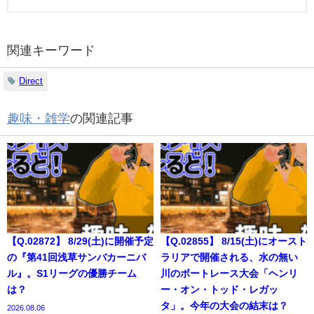
関連キーワード
Direct
趣味・雑学
の関連記事
【Q.02872】 8/29(土)に開催予定
【Q.02855】 8/15(土)にオースト
の『第41回浅草サンバカーニバ
ラリアで開催される、水の無い
ル』。S1リーグの優勝チーム
川のボートレース大会「ヘンリ
は？
ー・オン・トッド・レガッ
タ」。今年の大会の結末は？
2026.08.06