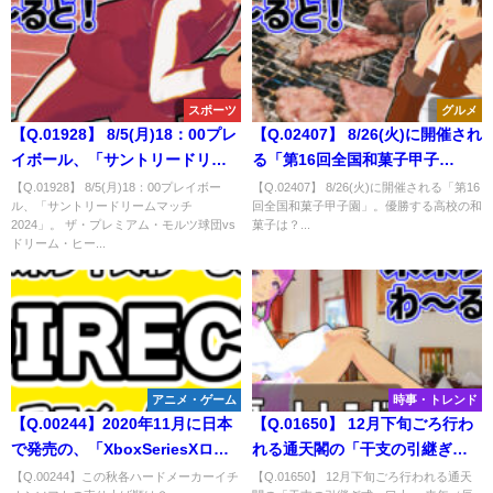
スポーツ
グルメ
【Q.01928】 8/5(月)18：00プレ
【Q.02407】 8/26(火)に開催され
イボール、「サントリードリー
る「第16回全国和菓子甲子
ムマッチ2024」。 ザ・プレミア
園」。優勝する高校の和菓子
【Q.01928】 8/5(月)18：00プレイボー
【Q.02407】 8/26(火)に開催される「第16
ル、「サントリードリームマッチ
回全国和菓子甲子園」。優勝する高校の和
ム・モルツ球団vsドリーム・ヒ
は？
2024」。 ザ・プレミアム・モルツ球団vs
菓子は？...
ーローズの試合結果は？
ドリーム・ヒー...
アニメ・ゲーム
時事・トレンド
【Q.00244】2020年11月に日本
【Q.01650】 12月下旬ごろ行わ
で発売の、「XboxSeriesXロー
れる通天閣の「干支の引継ぎ
ンチソフト」「プレイステーシ
式」口上。 来年（辰年）パート
【Q.00244】この秋各ハードメーカーイチ
【Q.01650】 12月下旬ごろ行われる通天