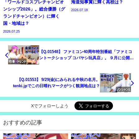
「ワールドコスプレチャンピオ
海道知事賞に輝く高校は？
ンシップ2026」。総合優勝（グ
2026.07.18
ランドチャンピオン）に輝く
国・地域は？
2026.07.25
【Q.01548】 ファミコン40周年特別番組「ファミコ
ントークショップ コバヤシ玩具店」。 ９月に公開さ
れる動画内における番組内企画「ファミコン武勇
伝」で、贈呈される記念品の数は？
【Q.01553】 9/29(金)にみられる中秋の名月。
tenki.jpでこの日晴れマークがつく観測地点は？
Xでフォローしよう
おすすめの記事