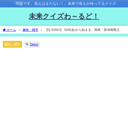
「問題です。答えはまだない！」未来で答えが待ってるクイズ
未来クイズわ～るど！
ホーム
趣味・雑学
【Q.01551】 10/6(金)から始まる、将棋「第36期竜王
戦」七番勝負。藤井聡太竜王vs伊藤匠七段の対戦結果は？
趣味・雑学
Direct