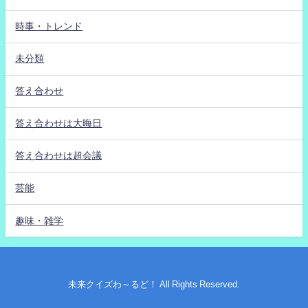
時事・トレンド
未分類
答え合わせ
答え合わせは大晦日
答え合わせは超会議
芸能
趣味・雑学
未来クイズわ～るど！ All Rights Reserved.