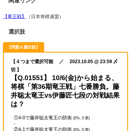
関連リンク
【竜王戦】
（日本将棋連盟）
選択肢
【問題＆選択肢】
【 4 つまで選択可能 ／ 2023.10.05 @ 23:59 〆
切 】
【Q.01551】 10/6(金)から始まる、
将棋「第36期竜王戦」七番勝負。藤
井聡太竜王vs伊藤匠七段の対戦結果
は？
①4-0で藤井聡太竜王の防衛
(0%, 0 票)
②4-1で藤井聡太竜王の防衛
(0%, 0 票)