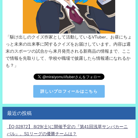
「駆け出しのクイズ作家として活動しているVTuber。お昼にちょ
っと未来の出来事に関するクイズをお届けしています。内容は週
末のスポーツの試合から来月発売される新商品の情報まで、ここ
で情報を先取りして、学校や職場で披露したら情報通になれるか
も？」
詳しいプロフィールはこちら
最近の投稿
【Q.02872】 8/29(土)に開催予定の『第41回浅草サンバカーニ
バル』。S1リーグの優勝チームは？