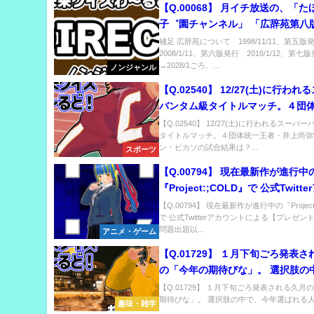
【Q.00068】 月イチ放送の、「
子゛園チャンネル」 「広辞苑第八
ほいや】の項目にゲームについて
補足 広辞苑について 1998/11/11、第五
2008/1/11、第六版発行 2018/1/12、第
定！」 という報告が聞けるのはい
→2028/1ごろ、...
ノンジャンル
【Q.02540】 12/27(土)に行わ
バンタム級タイトルマッチ。４団
者・井上尚弥vs.アラン・ピカソの
【Q.02540】 12/27(土)に行われるスーパ
タイトルマッチ。４団体統一王者・井上尚弥v
は？
ン・ピカソの試合結果は？...
スポーツ
【Q.00794】 現在最新作が進行中
『Project:;COLD』で 公式Twitt
トによる【プレゼント】。 この問
【Q.00794】 現在最新作が進行中の『Project
で 公式Twitterアカウントによる【プレゼン
降、選択肢の中で最初に登場する
問題出題以...
アニメ・ゲーム
【Q.01729】 １月下旬ごろ発表
の「今年の期待びな」。 選択肢の
年選ばれる人物は？
【Q.01729】 １月下旬ごろ発表される久月
期待びな」。 選択肢の中で、今年選ばれる人物
趣味・雑学