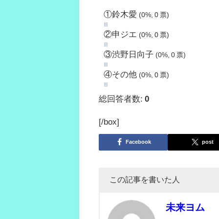
①鈴木愛
(0%, 0 票)
②申ジエ
(0%, 0 票)
③渋野日向子
(0%, 0 票)
④その他
(0%, 0 票)
総回答者数:
0
[/box]
Facebook
post
この記事を書いた人
未来ヨム