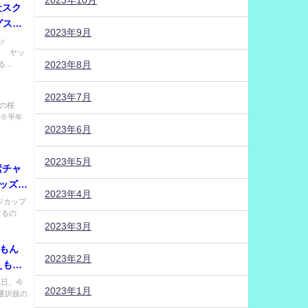
2023年10月
会社スク
グス定
2023年9月
ッ
！ ヤッ
2023年8月
..
2023年7月
の桜
（※平年
2023年6月
2023年5月
酸素チャ
キッズ部
2023年4月
ンジカップ
するの
2023年3月
えもん
2023年2月
えもん
に
生日。今
2023年1月
、選択肢の