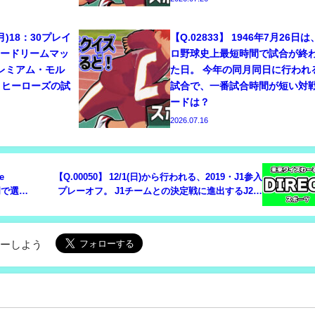
7(月)18：30プレイ
【Q.02833】 1946年7月26日
リードリームマッ
ロ野球史上最短時間で試合が終
プレミアム・モル
た日。 今年の同月同日に行われ
・ヒーローズの試
試合で、一番試合時間が短い対
ードは？
2026.07.16
e
【Q.00050】 12/1(日)から行われる、2019・J1参入
部門で選ば
プレーオフ。 J1チームとの決定戦に進出するJ2チ
ームは？
ローしよう