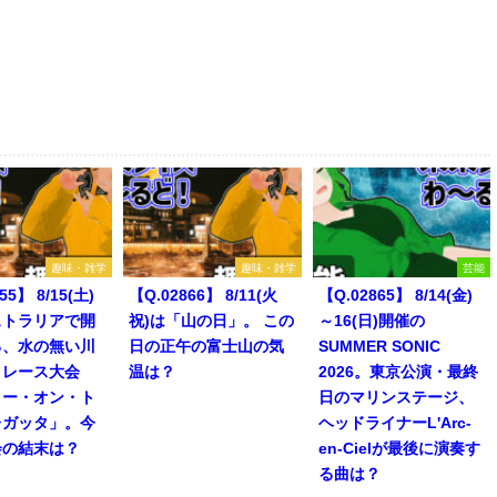
趣味・雑学
趣味・雑学
芸能
55】 8/15(土)
【Q.02866】 8/11(火
【Q.02865】 8/14(金)
ストラリアで開
祝)は「山の日」。 この
～16(日)開催の
る、水の無い川
日の正午の富士山の気
SUMMER SONIC
トレース大会
温は？
2026。東京公演・最終
リー・オン・ト
日のマリンステージ、
レガッタ」。今
ヘッドライナーL'Arc-
会の結末は？
en-Cielが最後に演奏す
る曲は？