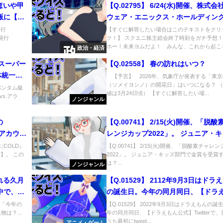
たほいや甲
【Q.02795】 6/24(水)開催、株式
版に【た
ウェア・エニックス・ホールディン
追記決
時株主総会の終了時刻は？
版発行
【すぐに解答したい場合はこのテキストをクリ
七版発行
ク！】 スクエニ株主総会終了時刻をガチ予想
つ？
ホー！未来ヨムだよ！ みんな、これから起こる.
政治・経済
れるスーパー
【Q.02558】 春の訪れはいつ？
体統一王
【予言】 2026年、気象庁が発表する「東京
（ソメイヨシノ）の開花日」はいつになる？ 
試合結果
ーバンタム級
値は3月24日頃） 【すぐに解答したい場...
s.アラ
ノンジャンル
の
【Q.00741】 2/15(火)開催、「脱
erアカウン
レンジカップ2022」。 ジュニア・
題出題以
門で金賞を受賞するのは？
:;COLD』
【Q.00741】 2/15(火)開催、「脱酸素チャレ
ト】。 この
2022」。 ジュニア・キッズ部門で金賞を受賞
のは？
は？...
ノンジャンル
される久月
【Q.01529】 2112年9月3日はドラ
中で、今
の誕生日。今年の同月同日、【ドラ
公式】Twitterで、選択肢のうち最初
の「今年の
【Q.01529】 2022年9月3日はドラえもんの誕
は？...
年の同月同日、【ドラえもん公式】Twitterで
tweetされる内容は？
うち最初にtweet...
アニメ・ゲーム