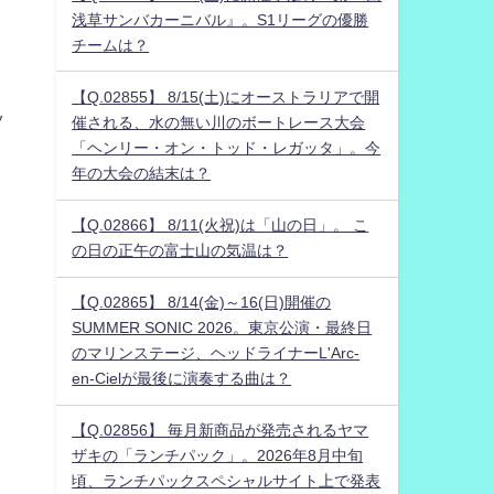
浅草サンバカーニバル』。S1リーグの優勝
チームは？
【Q.02855】 8/15(土)にオーストラリアで開
ッ
催される、水の無い川のボートレース大会
「ヘンリー・オン・トッド・レガッタ」。今
年の大会の結末は？
【Q.02866】 8/11(火祝)は「山の日」。 こ
の日の正午の富士山の気温は？
【Q.02865】 8/14(金)～16(日)開催の
SUMMER SONIC 2026。東京公演・最終日
のマリンステージ、ヘッドライナーL'Arc-
en-Cielが最後に演奏する曲は？
【Q.02856】 毎月新商品が発売されるヤマ
ザキの「ランチパック」。2026年8月中旬
頃、ランチパックスペシャルサイト上で発表