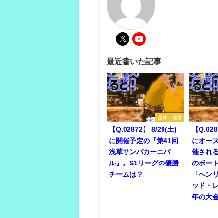
最近書いた記事
趣味・雑学
【Q.02872】 8/29(土)
【Q.028
に開催予定の『第41回
にオー
浅草サンバカーニバ
催され
ル』。S1リーグの優勝
のボー
チームは？
「ヘン
ッド・
年の大