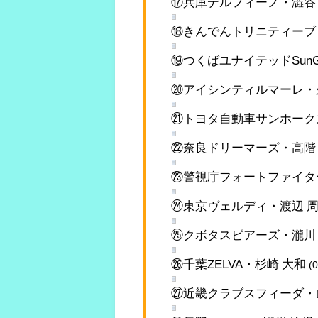
⑰兵庫デルフィーノ・澁谷
⑱きんでんトリニティーブ
⑲つくばユナイテッドSunG
⑳アイシンティルマーレ・
㉑トヨタ自動車サンホーク
㉒奈良ドリーマーズ・高階
㉓警視庁フォートファイタ
㉔東京ヴェルディ・渡辺 
㉕クボタスピアーズ・瀧川
㉖千葉ZELVA・杉崎 大和
(
㉗近畿クラブスフィーダ・