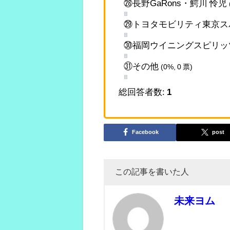
㉘長野GaRons・鰐川 怜児
㉙トヨタモビリティ東京ス
㉚福岡ウイニングスピリッ
㉛その他
(0%, 0 票)
総回答者数:
1
Facebook
post
この記事を書いた人
未来ヨム