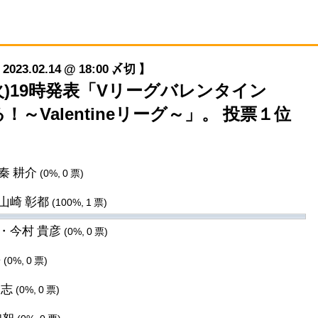
.02.14 @ 18:00 〆切 】
14(火)19時発表「Vリーグバレンタイン
！～Valentineリーグ～」。 投票１位
秦 耕介
(0%, 0 票)
山崎 彰都
(100%, 1 票)
・今村 貴彦
(0%, 0 票)
吾
(0%, 0 票)
郭志
(0%, 0 票)
知恕