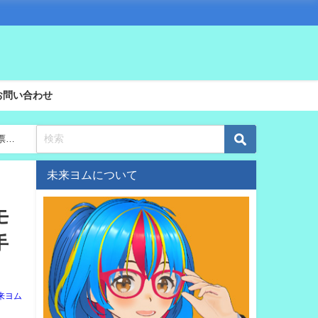
お問い合わせ
投票１
未来ヨムについて
モ
手
来ヨム