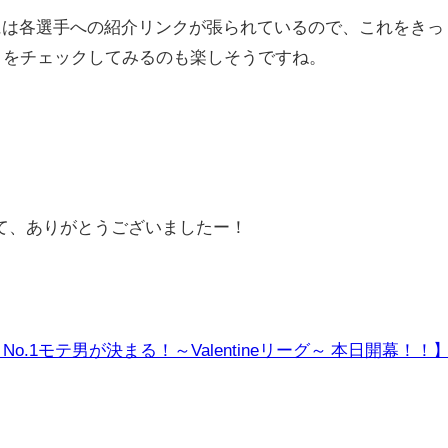
トには各選手への紹介リンクが張られているので、これをきっ
」をチェックしてみるのも楽しそうですね。
。
て、ありがとうございましたー！
 No.1モテ男が決まる！～Valentineリーグ～ 本日開幕！！