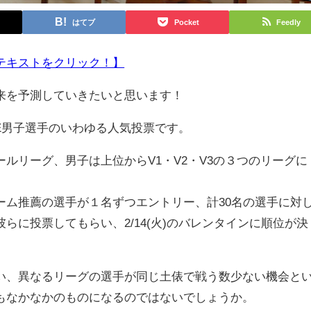
はてブ
Pocket
Feedly
テキストをクリック！】
来を予測していきたいと思います！
E男子選手のいわゆる人気投票です。
ルリーグ、男子は上位からV1・V2・V3の３つのリーグに
はチーム推薦の選手が１名ずつエントリー、計30名の選手に対
らに投票してもらい、2/14(火)のバレンタインに順位が決
、異なるリーグの選手が同じ土俵で戦う数少ない機会と
もなかなかのものになるのではないでしょうか。