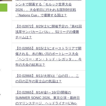
シンキで開幕する「モルック世界大会
2026」。大会初日に行われる国別対抗戦
「Nations Cup」で優勝する国は？
【Q.02872】 8/29(土)に開催予定の『第41回
浅草サンバカーニバル』。S1リーグの優勝
チームは？
【Q.02855】 8/15(土)にオーストラリアで開
催される、水の無い川のボートレース大会
「ヘンリー・オン・トッド・レガッタ」。今
年の大会の結末は？
し
【Q.02866】 8/11(火祝)は「山の日」。 こ
の日の正午の富士山の気温は？
【Q.02865】 8/14(金)～16(日)開催の
い
SUMMER SONIC 2026。東京公演・最終日
のマリンステージ、ヘッドライナーL'Arc-