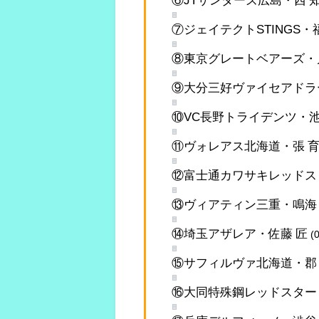
⑦ジェイテクトSTINGS・
⑧東京グレートベアーズ・
⑨大分三好ヴァイセアドラ
⑩VC長野トライデンツ・池
⑪ヴォレアス北海道・張 育
⑫富士通カワサキレッドス
⑬ヴィアティン三重・鳴海
⑭埼玉アザレア・佐藤 匠
(
⑮サフィルヴァ北海道・郡
⑯大同特殊鋼レッドスター