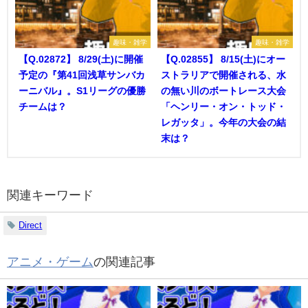
趣味・雑学
趣味・雑学
【Q.02872】 8/29(土)に開催
【Q.02855】 8/15(土)にオー
予定の『第41回浅草サンバカ
ストラリアで開催される、水
ーニバル』。S1リーグの優勝
の無い川のボートレース大会
チームは？
「ヘンリー・オン・トッド・
レガッタ」。今年の大会の結
末は？
関連キーワード
Direct
アニメ・ゲーム
の関連記事