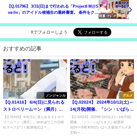
【Q.01796】 3/31(日)まで行われる「ProjectI M@S
va-liv」のアイドル候補生の最終審査。 条件をクリ
アしてデビュー件を獲得する候補生は？
Xでフォローしよう
おすすめの記事
ノンジャンル
グルメ
【Q.01416】 6/4(日)に見られる
【Q.02024】 2024年10/12(土)～
ストロベリームーン（満月）。
14(月祝)開催、「シン・いばらき
tenki.jpでこの日晴れマークがつ
メシ総選挙2024〜市町村対抗い
【Q.01416】 6/4(日)に見られるストロベ
【Q.02024】 2024年10/12(土)～14(月祝)
リームーン（満月）。tenki.jpでこの日晴
開催、「シン・いばらきメシ総選挙
く観測地点は？
ばらき最強グルメ決定戦〜」。
れマークがつく観測地点は？...
2024〜市町村対抗いばらき最強グルメ決
一般料理部門で１位のグルメ
定戦〜」...