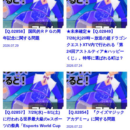
【Q.02858】 国民的ＲＰＧの周
★未来確定★【Q.02849】
年記念に関する問題
7/28(火)20時～放送の超ドラゴン
クエストXTV内で行われる「第
2026.07.29
24回アストルティア★ハッピー
くじ」。特等に選ばれる町は？
2026.07.24
【Q.02857】 7/29(水)～8/1(土)
【Q.02854】 『クイズマジック
に行われる世界最大級のeスポー
アカデミー』に関する問題
ツの祭典「Esports World Cup
2026.07.22