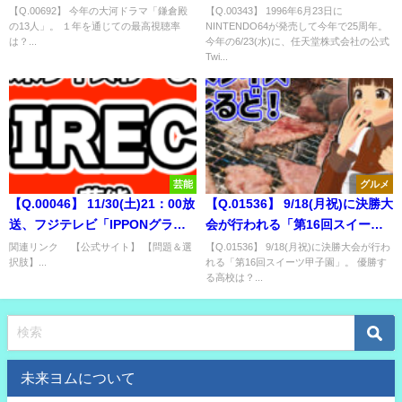
ての最高視聴率は？
25周年。今年の6/23(水)に、任天
【Q.00692】 今年の大河ドラマ「鎌倉殿
【Q.00343】 1996年6月23日に
の13人」。 １年を通じての最高視聴率
NINTENDO64が発売して今年で25周年。
堂株式会社の公式Twitterアカウ
は？...
今年の6/23(水)に、任天堂株式会社の公式
ントで最初にtweetされる任天堂
Twi...
発売タイトルは？
芸能
グルメ
【Q.00046】 11/30(土)21：00放
【Q.01536】 9/18(月祝)に決勝大
送、フジテレビ「IPPONグラン
会が行われる「第16回スイーツ
プリ」。 優勝者は？
甲子園」。 優勝する高校は？
関連リンク 【公式サイト】 【問題＆選
【Q.01536】 9/18(月祝)に決勝大会が行わ
択肢】...
れる「第16回スイーツ甲子園」。 優勝す
る高校は？...
未来ヨムについて