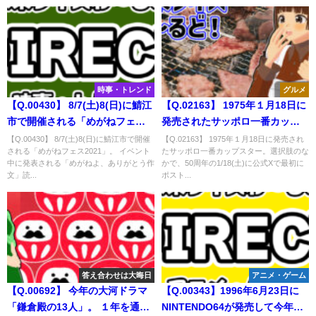
は？
時事・トレンド
グルメ
【Q.00430】 8/7(土)8(日)に鯖江
【Q.02163】 1975年１月18日に
市で開催される「めがねフェス
発売されたサッポロ一番カップ
2021」。 イベント中に発表され
スター。選択肢のなかで、50周
【Q.00430】 8/7(土)8(日)に鯖江市で開催
【Q.02163】 1975年１月18日に発売され
される「めがねフェス2021」。 イベント
たサッポロ一番カップスター。選択肢のな
る「めがねよ、ありがとう作
年の1/18(土)に公式Xで最初にポ
中に発表される「めがねよ、ありがとう作
かで、50周年の1/18(土)に公式Xで最初に
文」読者大賞に選ばれるのは？
ストされる内容は？
文」読...
ポスト...
答え合わせは大晦日
アニメ・ゲーム
【Q.00692】 今年の大河ドラマ
【Q.00343】1996年6月23日に
「鎌倉殿の13人」。 １年を通じ
NINTENDO64が発売して今年で