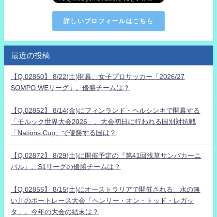
詳しいプロフィールはこちら
最近の投稿
【Q.02860】 8/22(土)開幕、女子プロサッカー「2026/27
SOMPO WEリーグ」。優勝チームは？
【Q.02852】 8/14(金)にフィンランド・ヘルシンキで開幕する
「モルック世界大会2026」。大会初日に行われる国別対抗戦
「Nations Cup」で優勝する国は？
【Q.02872】 8/29(土)に開催予定の『第41回浅草サンバカーニ
バル』。S1リーグの優勝チームは？
【Q.02855】 8/15(土)にオーストラリアで開催される、水の無
い川のボートレース大会「ヘンリー・オン・トッド・レガッ
タ」。今年の大会の結末は？