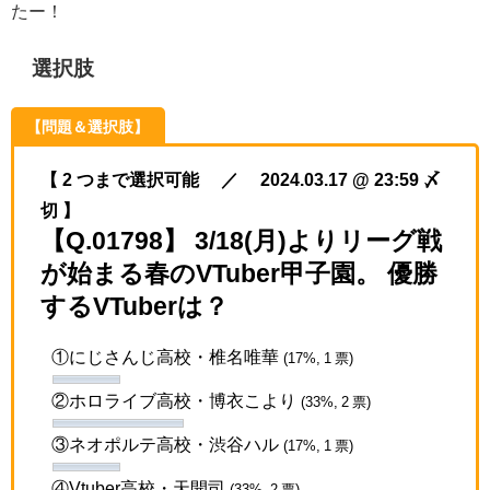
たー！
選択肢
【問題＆選択肢】
【 2 つまで選択可能 ／ 2024.03.17 @ 23:59 〆
切 】
【Q.01798】 3/18(月)よりリーグ戦
が始まる春のVTuber甲子園。 優勝
するVTuberは？
①にじさんじ高校・椎名唯華
(17%, 1 票)
②ホロライブ高校・博衣こより
(33%, 2 票)
③ネオポルテ高校・渋谷ハル
(17%, 1 票)
④Vtuber高校・天開司
(33%, 2 票)