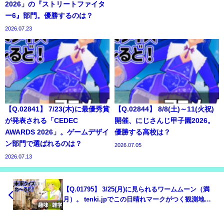
2026」の『ストリートファイタ
ー6』部門。優勝するのは？
2026.07.23
【Q.02841】 7/23(木)に最優秀賞
【Q.02844】 8/8(土)～11(火祝)
が発表される「CEDEC
開催、にじさんじ甲子園2026。
AWARDS 2026」。ゲームデザイ
優勝する高校は？
ン部門で選ばれるのは？
2026.07.05
2026.07.13
【Q.01795】 3/25(月)に見られるワームムーン（満
月）。 tenki.jpでこの日晴れマークがつく観測地点
は？