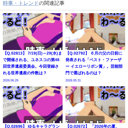
時事・トレンド
の関連記事
【Q.02813】 7/19(日)～29(水)ま
【Q.02792】 ６月の父の日前に
で開催される、ユネスコの第48
発表される「ベスト・ファーザ
回世界遺産委員会。今回登録さ
ー イエローリボン賞」。芸能部
れる世界遺産の件数は？
門で選ばれるのは？
2026.06.29
2026.05.31
【Q.02696】 ゆるキャラグラン
【Q.02672】 「2026年の夏、