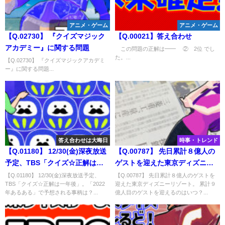
アニメ・ゲーム
アニメ・ゲーム
【Q.02730】 『クイズマジック
【Q.00021】答え合わせ
アカデミー』に関する問題
この問題の正解は━━ ② 2位 でし
た。...
【Q.02730】 『クイズマジックアカデミ
ー』に関する問題...
答え合わせは大晦日
時事・トレンド
【Q.01180】 12/30(金)深夜放送
【Q.00787】 先日累計８億人の
予定、TBS「クイズ☆正解は一
ゲストを迎えた東京ディズニー
年後」。「2022年あるある」で
リゾート。 累計９億人目のゲス
【Q.01180】 12/30(金)深夜放送予定、
【Q.00787】 先日累計８億人のゲストを
TBS「クイズ☆正解は一年後」。「2022
迎えた東京ディズニーリゾート。 累計９
予想される事柄は？
トを迎えるのはいつ？
年あるある」で予想される事柄は？...
億人目のゲストを迎えるのはいつ？...