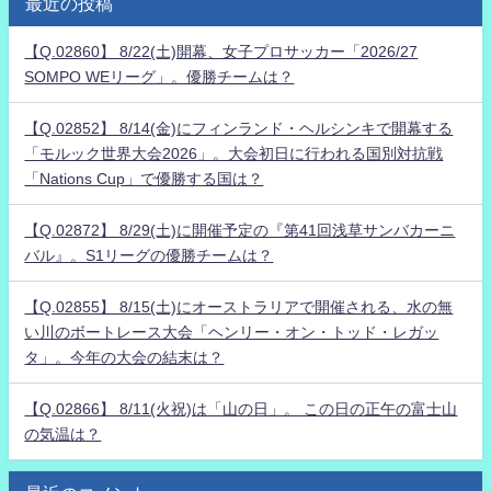
最近の投稿
【Q.02860】 8/22(土)開幕、女子プロサッカー「2026/27
SOMPO WEリーグ」。優勝チームは？
【Q.02852】 8/14(金)にフィンランド・ヘルシンキで開幕する
「モルック世界大会2026」。大会初日に行われる国別対抗戦
「Nations Cup」で優勝する国は？
【Q.02872】 8/29(土)に開催予定の『第41回浅草サンバカーニ
バル』。S1リーグの優勝チームは？
【Q.02855】 8/15(土)にオーストラリアで開催される、水の無
い川のボートレース大会「ヘンリー・オン・トッド・レガッ
タ」。今年の大会の結末は？
【Q.02866】 8/11(火祝)は「山の日」。 この日の正午の富士山
の気温は？