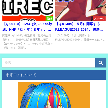
芸能
スポーツ
【Q.00110】 12/31(火)23：45放
【Q.01394】 ５月に開幕する
送、NHK「ゆく年くる年」。 年
F.LEAGUE2023-2024。 優勝チ
が変わる瞬間に放送している地
ームは？
関連リンク NHKの報道資料（総局長会見
【Q.01394】 ５月に開幕する
資料）。 2019年12月18日実施の項目・
F.LEAGUE2023-2024。 優勝チームは？...
点は？
【ゆく年くる年】から、今年の中継地点を
確認できる 【問題...
未来ヨムについて