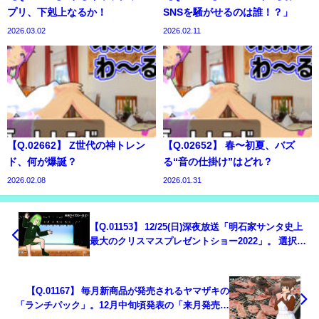
プリ、下剋上なるか！
SNSを騒がせるのは誰！？」
2026.03.02
2026.02.11
【Q.02662】 Z世代の神トレン
【Q.02652】 春〜初夏、バズ
ド、何が爆誕？
る“音の仕掛け”はどれ？
2026.02.08
2026.01.31
【Q.01153】 12/25(日)深夜放送「明石家サンタ史上
最大のクリスマスプレゼントショー2022」。 選択肢
のうち、最初に電話をかけてくる人物は？
【Q.01167】 毎月新商品が発売されるヤマザキの
「ランチパック」。12月中旬頃発表の「来月発売の