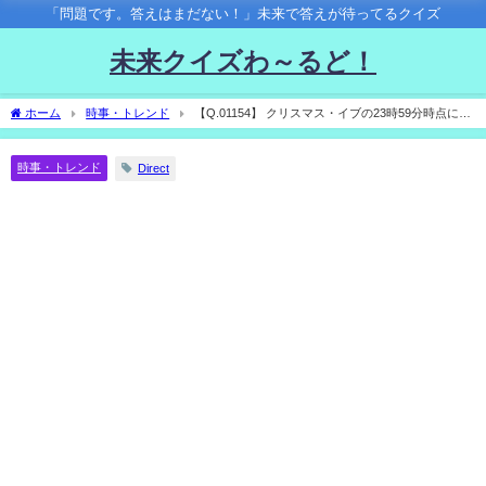
「問題です。答えはまだない！」未来で答えが待ってるクイズ
未来クイズわ～るど！
ホーム
時事・トレンド
【Q.01154】 クリスマス・イブの23時59分時点にお
いて、サンタクロースはどこにいる？
時事・トレンド
Direct