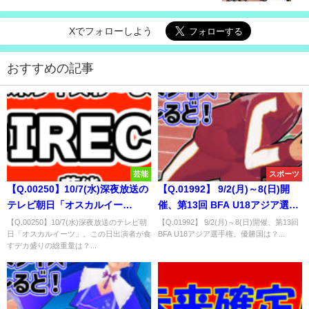
新商品」の商品名で、①～⑦のうち名前に含まれる
単語は？
Xでフォローしよう
おすすめの記事
芸能
スポーツ
【Q.00250】10/7(水)深夜放送の
【Q.01992】 9/2(月)～8(日)開
テレビ朝日「オスカルイー
催、第13回 BFA U18アジア選手
ツ」。この日出演者が食すデカ
権。優勝国は？
【Q.00250】10/7(水)深夜放送のテレビ朝
【Q.01992】 9/2(月)～8(日)開催、第13回
日「オスカルイーツ」。この日出演者が食
BFA U18アジア選手権。優勝国は？...
盛りの総重量は？
すデカ盛りの総重量は？...