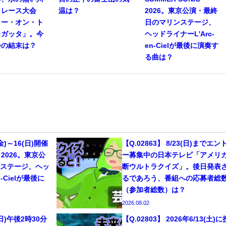
トレース大会
温は？
2026。東京公演・最終
リー・オン・ト
日のマリンステージ、
レガッタ」。今
ヘッドライナーL'Arc-
会の結末は？
en-Cielが最後に演奏す
る曲は？
(金)～16(日)開催
【Q.02863】 8/23(日)までエン
C 2026。東京公
ー募集中の日本テレビ「アメリ
ンステージ、ヘッ
断ウルトラクイズ」。後日発表
n-Cielが最後に
るであろう、番組への応募者総
（参加者総数）は？
2026.08.02
6(日)午後2時30分
【Q.02803】 2026年6/13(土)