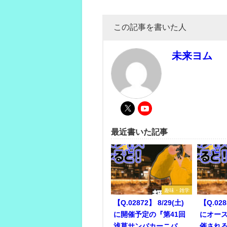
この記事を書いた人
未来ヨム
最近書いた記事
趣味・雑学
【Q.02872】 8/29(土)
【Q.028
に開催予定の『第41回
にオー
浅草サンバカーニバ
催され