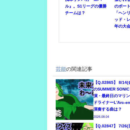
ル』。S1リーグの優勝
のボー
チームは？
「ヘン
ッド・
年の大
芸能
の関連記事
【Q.02865】 8/14
のSUMMER SONI
演・最終日のマリ
ドライナーL'Arc-e
演奏する曲は？
2026.08.04
【Q.02847】 7/2