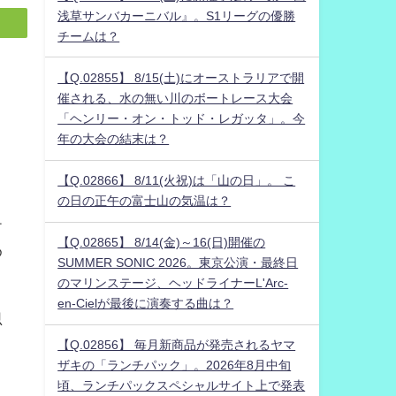
浅草サンバカーニバル』。S1リーグの優勝
チームは？
【Q.02855】 8/15(土)にオーストラリアで開
催される、水の無い川のボートレース大会
「ヘンリー・オン・トッド・レガッタ」。今
年の大会の結末は？
【Q.02866】 8/11(火祝)は「山の日」。 こ
の日の正午の富士山の気温は？
テ
【Q.02865】 8/14(金)～16(日)開催の
め
SUMMER SONIC 2026。東京公演・最終日
のマリンステージ、ヘッドライナーL'Arc-
en-Cielが最後に演奏する曲は？
思
【Q.02856】 毎月新商品が発売されるヤマ
ザキの「ランチパック」。2026年8月中旬
頃、ランチパックスペシャルサイト上で発表