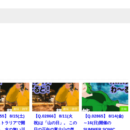
趣味・雑学
趣味・雑学
芸能
55】 8/15(土)
【Q.02866】 8/11(火
【Q.02865】 8/14(金)
ストラリアで開
祝)は「山の日」。 この
～16(日)開催の
る、水の無い川
日の正午の富士山の気
SUMMER SONIC