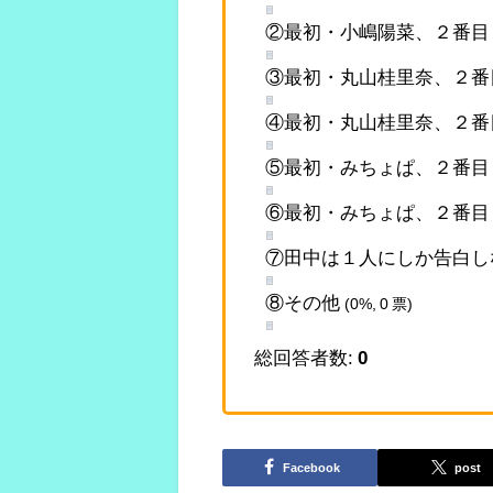
②最初・小嶋陽菜、２番目
③最初・丸山桂里奈、２番
④最初・丸山桂里奈、２番
⑤最初・みちょぱ、２番目
⑥最初・みちょぱ、２番目
⑦田中は１人にしか告白
⑧その他
(0%, 0 票)
総回答者数:
0
Facebook
post