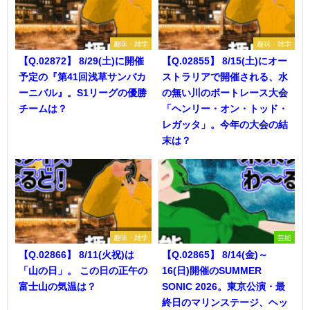
趣味・雑学
趣味・雑学
【Q.02872】 8/29(土)に開催
【Q.02855】 8/15(土)にオー
予定の『第41回浅草サンバカ
ストラリアで開催される、水
ーニバル』。S1リーグの優勝
の無い川のボートレース大会
チームは？
「ヘンリー・オン・トッド・
レガッタ」。今年の大会の結
末は？
趣味・雑学
芸能
【Q.02866】 8/11(火祝)は
【Q.02865】 8/14(金)～
「山の日」。 この日の正午の
16(日)開催のSUMMER
富士山の気温は？
SONIC 2026。東京公演・最
終日のマリンステージ、ヘッ