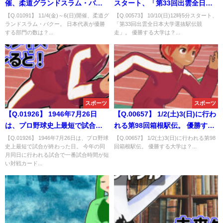
催、柔道グランドスラム・バク
スタート、「第33回出雲全日本
ー。 日本代表が優勝する部門の
大学選抜駅伝競走」。 優勝する
【Q.01091】 11/4(金)～6(日)開催、柔道グ
【Q.00573】 10/10(日)12時5分スタート、
ランドスラム・バクー。 日本代表が優勝
「第33回出雲全日本大学選抜駅伝競
数は？
大学は？
する部門の数は？...
走」。 優勝する大学は？...
スポーツ
スポーツ
【Q.01926】 1946年7月26日
【Q.00657】 1/2(土)3(日)に行わ
は、プロ野球史上最短で試合が
れる第98回箱根駅伝。 優勝する
終わった日。 今年の同月同日に
大学は？
【Q.01926】 1946年7月26日は、プロ野球
【Q.00657】 1/2(土)3(日)に行われる第98
史上最短で試合が終わった日。 今年の同
回箱根駅伝。 優勝する大学は？...
行われる試合で一番試合時間が
月同日に行われる試合で一番試合時間が短
短い対戦カードは？
い対戦カード...