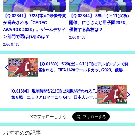
【Q.02841】 7/23(木)に最優秀賞
【Q.02844】 8/8(土)～11(火祝)
が発表される「CEDEC
開催、にじさんじ甲子園2026。
AWARDS 2026」。ゲームデザイ
優勝する高校は？
ン部門で選ばれるのは？
2026.07.05
2026.07.13
【Q.01389】 5/20(土)～6/11(日)にアルゼンチンで開
催される、FIFA U-20ワールドカップ2023。優勝国
は？
【Q.01384】 現地時間5/21(日)に決勝が行われるF1
第６戦・エミリアロマーニャ GP。 日本人レーサ
ー、角田裕毅の順位は？
Xでフォローしよう
おすすめの記事