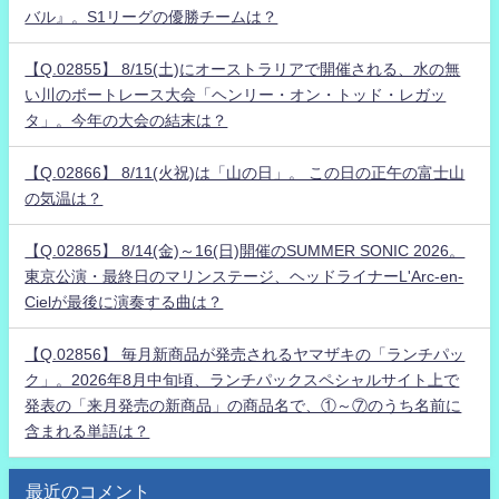
バル』。S1リーグの優勝チームは？
【Q.02855】 8/15(土)にオーストラリアで開催される、水の無
い川のボートレース大会「ヘンリー・オン・トッド・レガッ
タ」。今年の大会の結末は？
【Q.02866】 8/11(火祝)は「山の日」。 この日の正午の富士山
の気温は？
【Q.02865】 8/14(金)～16(日)開催のSUMMER SONIC 2026。
東京公演・最終日のマリンステージ、ヘッドライナーL'Arc-en-
Cielが最後に演奏する曲は？
【Q.02856】 毎月新商品が発売されるヤマザキの「ランチパッ
ク」。2026年8月中旬頃、ランチパックスペシャルサイト上で
発表の「来月発売の新商品」の商品名で、①～⑦のうち名前に
含まれる単語は？
最近のコメント