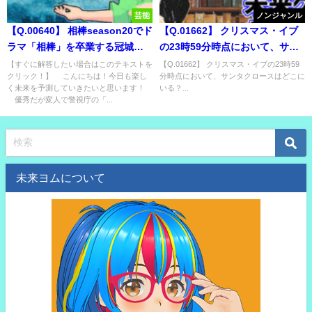
芸能
ノンジャンル
【Q.00640】 相棒season20でド
【Q.01662】 クリスマス・イブ
ラマ「相棒」を卒業する冠城
の23時59分時点において、サン
亘。 冠城亘が特命を離れるシチ
タクロースはどこにいる？
【すぐに解答したい場合はこのテキストを
【Q.01662】 クリスマス・イブの23時59
クリック！】 こんにちは！今日も楽し
分時点において、サンタクロースはどこに
ュエーションは？
く未来を予測していきたいと思います！
いる？...
優秀だが変人で警視庁の「...
未来ヨムについて