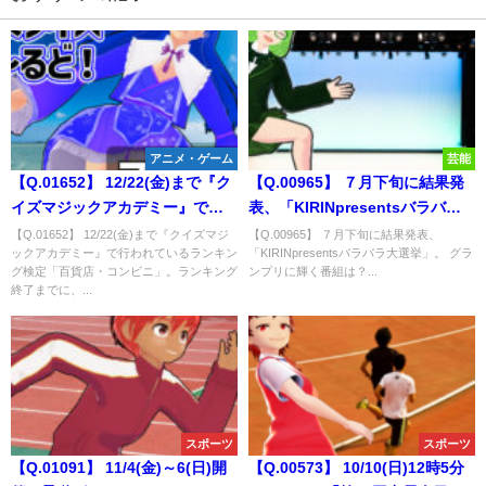
アニメ・ゲーム
芸能
【Q.01652】 12/22(金)まで『ク
【Q.00965】 ７月下旬に結果発
イズマジックアカデミー』で行
表、「KIRINpresentsバラバラ
われているランキング検定「百
大選挙」。 グランプリに輝く番
【Q.01652】 12/22(金)まで『クイズマジ
【Q.00965】 ７月下旬に結果発表、
ックアカデミー』で行われているランキン
「KIRINpresentsバラバラ大選挙」。 グラ
貨店・コンビニ」。ランキング
組は？
グ検定「百貨店・コンビニ」。ランキング
ンプリに輝く番組は？...
終了までに、公式サイトに掲載
終了までに、...
される3000点以上獲得するプレ
イヤーの人数は？
スポーツ
スポーツ
【Q.01091】 11/4(金)～6(日)開
【Q.00573】 10/10(日)12時5分