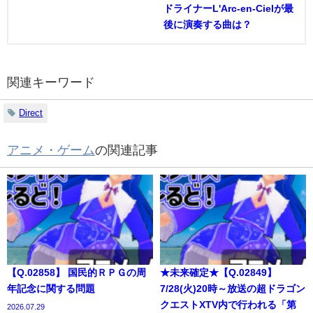
ドライナーL'Arc-en-Cielが最
後に演奏する曲は？
関連キーワード
Direct
アニメ・ゲーム
の関連記事
【Q.02858】 国民的ＲＰＧの周
★未来確定★【Q.02849】
年記念に関する問題
7/28(火)20時～放送の超ドラゴン
クエストXTV内で行われる「第
2026.07.29