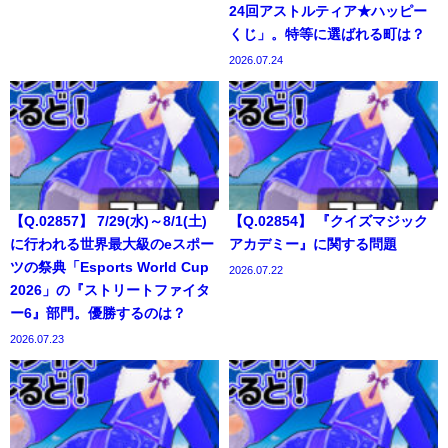
24回アストルティア★ハッピー
くじ」。特等に選ばれる町は？
2026.07.24
【Q.02857】 7/29(水)～8/1(土)
【Q.02854】 『クイズマジック
に行われる世界最大級のeスポー
アカデミー』に関する問題
ツの祭典「Esports World Cup
2026.07.22
2026」の『ストリートファイタ
ー6』部門。優勝するのは？
2026.07.23