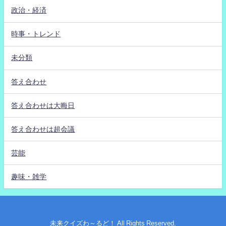
政治・経済
時事・トレンド
未分類
答え合わせ
答え合わせは大晦日
答え合わせは超会議
芸能
趣味・雑学
未来クイズわ～るど！ All Rights Reserved.