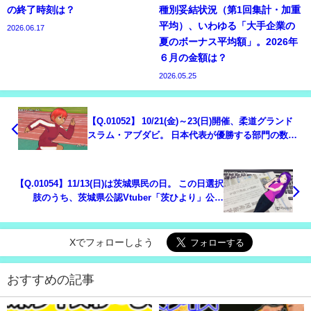
の終了時刻は？
種別妥結状況（第1回集計・加重
平均）、いわゆる「大手企業の
2026.06.17
夏のボーナス平均額」。2026年
６月の金額は？
2026.05.25
【Q.01052】 10/21(金)～23(日)開催、柔道グランド
スラム・アブダビ。 日本代表が優勝する部門の数
は？
【Q.01054】11/13(日)は茨城県民の日。 この日選択
肢のうち、茨城県公認Vtuber「茨ひより」公式
Twitterで最初にtweetされる内容は？
Xでフォローしよう
おすすめの記事