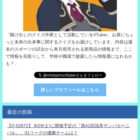
「駆け出しのクイズ作家として活動しているVTuber。お昼にちょ
っと未来の出来事に関するクイズをお届けしています。内容は週
末のスポーツの試合から来月発売される新商品の情報まで、ここ
で情報を先取りして、学校や職場で披露したら情報通になれるか
も？」
詳しいプロフィールはこちら
最近の投稿
【Q.02872】 8/29(土)に開催予定の『第41回浅草サンバカーニ
バル』。S1リーグの優勝チームは？