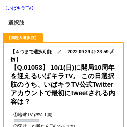
【いばキラTV】
選択肢
【問題＆選択肢】
【 4 つまで選択可能 ／ 2022.09.29 @ 23:59 〆
切 】
【Q.01053】 10/1(日)に開局10周年
を迎えるいばキラTV。 この日選択
肢のうち、いばキラTV公式Twitter
アカウントで最初にtweetされる内
容は？
①地球TV
(25%, 1 票)
②茨城しか勝たんTV
(25%, 1 票)