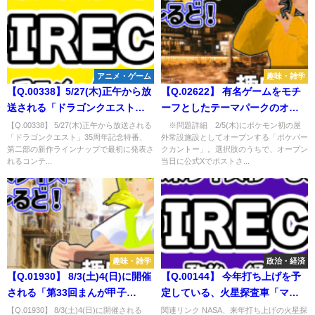
アニメ・ゲーム
趣味・雑学
【Q.00338】5/27(木)正午から放
【Q.02622】 有名ゲームをモチ
送される「ドラゴンクエスト」
ーフとしたテーマパークのオー
35周年記念特番、第二部の新作
プン当日のXに関する問題
【Q.00338】 5/27(木)正午から放送される
※問題詳細 2/5(木)にポケモン初の屋
「ドラゴンクエスト」35周年記念特番、
外常設施設としてオープンする「ポケパー
ラインナップで最初に発表され
第二部の新作ラインナップで最初に発表さ
クカントー」。選択肢のうちで、オープン
るコンテンツは？
れるコンテ...
当日に公式Xでポストさ...
趣味・雑学
政治・経済
【Q.01930】 8/3(土)4(日)に開催
【Q.00144】 今年打ち上げを予
される「第33回まんが甲子
定している、火星探査車「マー
園」。 最優秀賞に選ばれる学校
ズ2020」。 実際の打ち上げ時期
【Q.01930】 8/3(土)4(日)に開催される
関連リンク NASA、来年打ち上げの火星探