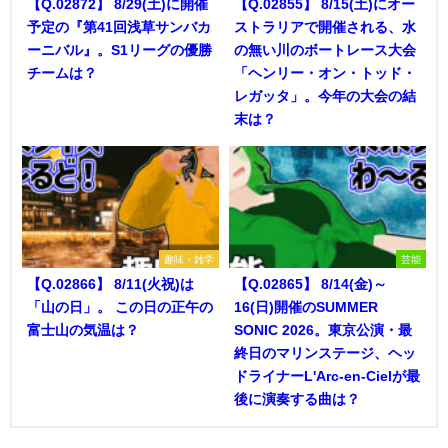
【Q.02872】 8/29(土)に開催
【Q.02855】 8/15(土)にオー
予定の『第41回浅草サンバカ
ストラリアで開催される、水
ーニバル』。S1リーグの優勝
の無い川のボートレース大会
チームは？
「ヘンリー・オン・トッド・
レガッタ」。今年の大会の結
末は？
趣味・雑学
芸能
【Q.02866】 8/11(火祝)は
【Q.02865】 8/14(金)～
「山の日」。 この日の正午の
16(日)開催のSUMMER
富士山の気温は？
SONIC 2026。東京公演・最
終日のマリンステージ、ヘッ
ドライナーL'Arc-en-Cielが最
後に演奏する曲は？