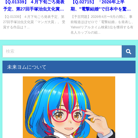
【Q.01339】 ４月下旬ごろ発表
【Q.02715】 「2026年上半
予定、第27回手塚治虫文化賞
期、"電撃結婚"で日本中を驚か
「マンガ大賞」。 受賞する作品
せる有名人カップル」
【Q.01339】 ４月下旬ごろ発表予定、第
【予言問題】2026年4月〜9月の間に、事
27回手塚治虫文化賞「マンガ大賞」。 受
前報道ほぼゼロで「電撃結婚」を発表し、
は？
賞する作品は？...
Yahoo!リアルタイム検索1位を獲得する有
名人カップルの組...
未来ヨムについて