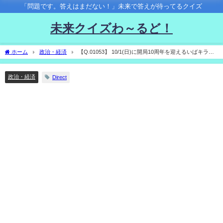
「問題です。答えはまだない！」未来で答えが待ってるクイズ
未来クイズわ～るど！
ホーム
政治・経済
【Q.01053】 10/1(日)に開局10周年を迎えるいばキラ
TV。 この日選択肢のうち、いばキラTV公式Twitterアカウントで最初にtweetされる内
容は？
政治・経済
Direct