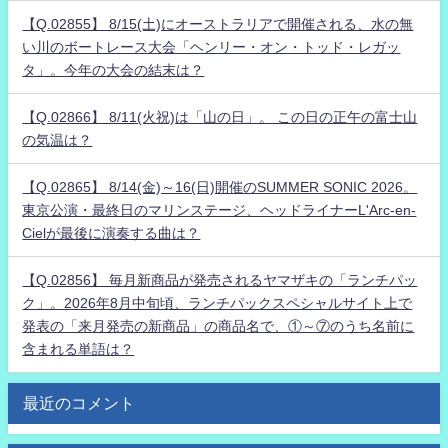
【Q.02855】 8/15(土)にオーストラリアで開催される、水の無
い川のボートレース大会「ヘンリー・オン・トッド・レガッ
タ」。今年の大会の結末は？
【Q.02866】 8/11(火祝)は「山の日」。 この日の正午の富士山
の気温は？
【Q.02865】 8/14(金)～16(日)開催のSUMMER SONIC 2026。
東京公演・最終日のマリンステージ、ヘッドライナーL'Arc-en-
Cielが最後に演奏する曲は？
【Q.02856】 毎月新商品が発売されるヤマザキの「ランチパッ
ク」。2026年8月中旬頃、ランチパックスペシャルサイト上で
発表の「来月発売の新商品」の商品名で、①～⑦のうち名前に
含まれる単語は？
最近のコメント