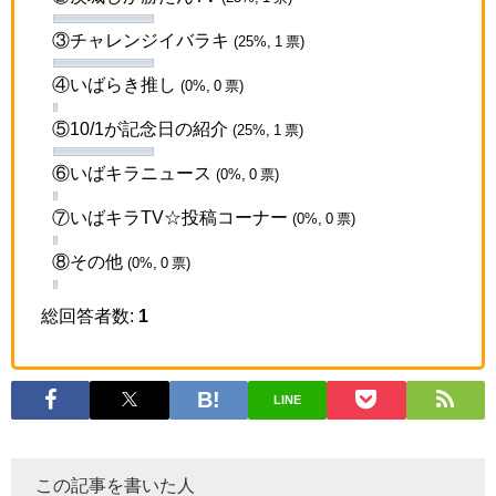
③チャレンジイバラキ
(25%, 1 票)
④いばらき推し
(0%, 0 票)
⑤10/1が記念日の紹介
(25%, 1 票)
⑥いばキラニュース
(0%, 0 票)
⑦いばキラTV☆投稿コーナー
(0%, 0 票)
⑧その他
(0%, 0 票)
総回答者数:
1
LINE
この記事を書いた人