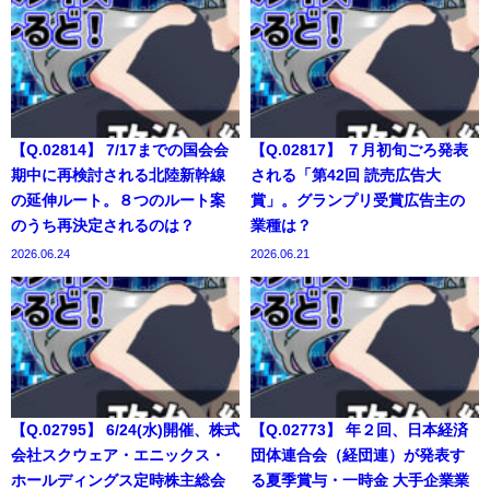
【Q.02814】 7/17までの国会会
【Q.02817】 ７月初旬ごろ発表
期中に再検討される北陸新幹線
される「第42回 読売広告大
の延伸ルート。８つのルート案
賞」。グランプリ受賞広告主の
のうち再決定されるのは？
業種は？
2026.06.24
2026.06.21
【Q.02795】 6/24(水)開催、株式
【Q.02773】 年２回、日本経済
会社スクウェア・エニックス・
団体連合会（経団連）が発表す
ホールディングス定時株主総会
る夏季賞与・一時金 大手企業業