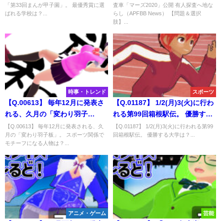
「第33回まんが甲子園」。 最優秀賞に選
査車「マーズ2020」公開 有人探査へ地な
は？
は？
ばれる学校は？...
らし（APFBB News） 【問題＆選択
肢】...
時事・トレンド
スポーツ
【Q.00613】 毎年12月に発表さ
【Q.01187】 1/2(月)3(火)に行わ
れる、久月の「変わり羽子
れる第99回箱根駅伝。 優勝する
板」。 スポーツ関係でモチーフ
大学は？
【Q.00613】 毎年12月に発表される、久
【Q.01187】 1/2(月)3(火)に行われる第99
月の「変わり羽子板」。 スポーツ関係で
回箱根駅伝。 優勝する大学は？...
になる人物は？
モチーフになる人物は？...
アニメ・ゲーム
芸能