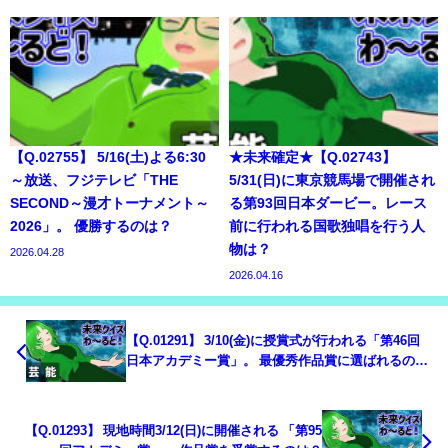
【Q.02755】 5/16(土)よる6:30
★未来確定★【Q.02743】
～放送、フジテレビ「THE
5/31(日)に東京競馬場で開催され
SECOND～漫才トーナメント～
る第93回日本ダービー。レース
2026」。 優勝するのは？
前に行われる国歌独唱を行う人
物は？
2026.04.28
2026.04.16
【Q.01291】 3/10(金)に授賞式が行われる「第46回
日本アカデミー賞」。 最優秀作品賞に選ばれるの
は？
【Q.01293】 現地時間3/12(日)に開催される 「第95