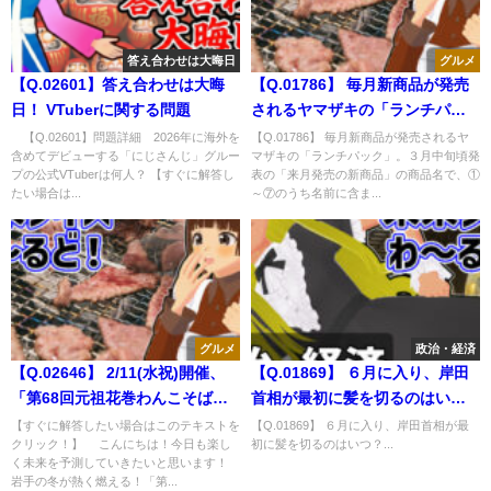
答え合わせは大晦日
グルメ
【Q.02601】答え合わせは大晦
【Q.01786】 毎月新商品が発売
日！ VTuberに関する問題
されるヤマザキの「ランチパッ
ク」。３月中旬頃発表の「来月
【Q.02601】問題詳細 2026年に海外を
【Q.01786】 毎月新商品が発売されるヤ
含めてデビューする「にじさんじ」グルー
マザキの「ランチパック」。３月中旬頃発
発売の新商品」の商品名で、①
プの公式VTuberは何人？ 【すぐに解答し
表の「来月発売の新商品」の商品名で、①
～⑦のうち名前に含まれる単語
たい場合は...
～⑦のうち名前に含ま...
は？
グルメ
政治・経済
【Q.02646】 2/11(水祝)開催、
【Q.01869】 ６月に入り、岸田
「第68回元祖花巻わんこそば全
首相が最初に髪を切るのはい
日本大会」。横綱（優勝者）が
つ？
【すぐに解答したい場合はこのテキストを
【Q.01869】 ６月に入り、岸田首相が最
クリック！】 こんにちは！今日も楽し
初に髪を切るのはいつ？...
たいらげるわんこそばの量は？
く未来を予測していきたいと思います！
岩手の冬が熱く燃える！「第...