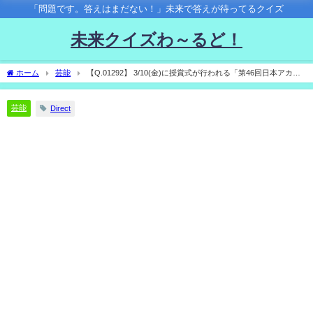
「問題です。答えはまだない！」未来で答えが待ってるクイズ
未来クイズわ～るど！
ホーム
芸能
【Q.01292】 3/10(金)に授賞式が行われる「第46回日本アカデ
ミー賞」。 最優秀アニメーション作品賞に選ばれるのは？
芸能
Direct