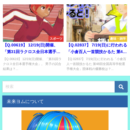
スポーツ
趣味・雑学
【Q.00619】 12/19(日)開催、
【Q.02837】 7/19(日)に行われる
「第31回ラクロス全日本選手権
「小倉百人一首競技かるた 第48
大会」。 男子の試合結果は？
回全国高等学校選手権大会」団
【Q.00619】 12/19(日)開催、「第31回ラ
【Q.02837】 7/19(日)に行われる「小倉百
クロス全日本選手権大会」。 男子の試合
人一首競技かるた 第48回全国高等学校選
体戦の優勝校は？
結果は？...
手権大会」団体戦の優勝校は？...
未来ヨムについて