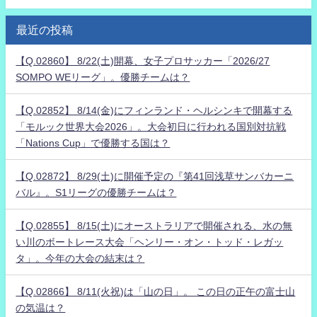
最近の投稿
【Q.02860】 8/22(土)開幕、女子プロサッカー「2026/27
SOMPO WEリーグ」。優勝チームは？
【Q.02852】 8/14(金)にフィンランド・ヘルシンキで開幕する
「モルック世界大会2026」。大会初日に行われる国別対抗戦
「Nations Cup」で優勝する国は？
【Q.02872】 8/29(土)に開催予定の『第41回浅草サンバカーニ
バル』。S1リーグの優勝チームは？
【Q.02855】 8/15(土)にオーストラリアで開催される、水の無
い川のボートレース大会「ヘンリー・オン・トッド・レガッ
タ」。今年の大会の結末は？
【Q.02866】 8/11(火祝)は「山の日」。 この日の正午の富士山
の気温は？