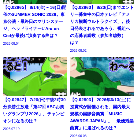
【Q.02865】 8/14(金)～16(日)開
【Q.02863】 8/23(日)までエント
催のSUMMER SONIC 2026。東
リー募集中の日本テレビ「アメ
京公演・最終日のマリンステー
リカ横断ウルトラクイズ」。後
ジ、ヘッドライナーL'Arc-en-
日発表されるであろう、番組へ
Cielが最後に演奏する曲は？
の応募者総数（参加者総数）
は？
2026.08.04
2026.08.02
【Q.02847】 7/26(日)午後2時30
【Q.02803】 2026年6/13(土)に
分決勝生放送「第47回ABCお笑
授賞式が開催される、国内最大
いグランプリ2026」。チャンピ
規模の国際音楽賞「MUSIC
オンになるのは？
AWARDS JAPAN」。「最優秀楽
曲賞」に選ばれるのは？
2026.07.19
2026.06.03