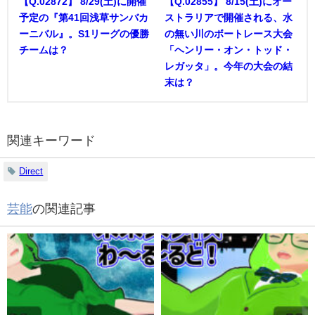
【Q.02872】 8/29(土)に開催
【Q.02855】 8/15(土)にオー
予定の『第41回浅草サンバカ
ストラリアで開催される、水
ーニバル』。S1リーグの優勝
の無い川のボートレース大会
チームは？
「ヘンリー・オン・トッド・
レガッタ」。今年の大会の結
末は？
関連キーワード
Direct
芸能
の関連記事