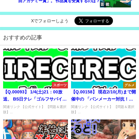
回アカデミー賞」。 作品賞を受賞するのは？
Xでフォローしよう
おすすめの記事
スポーツ
グルメ
【Q.00093】 1/4(土)21：00放
【Q.00158】 現在2/10(月)まで開
送、 BS日テレ「ゴルフサバイバ
催中の 「パンメーカー対抗！第2
ルSP・トッププロ大会」。 優勝
回うまいパン決定戦」。 関東・
関連リンク 【公式サイト】 【問題＆選択
関連リンク 【公式サイト】 【問題＆選択
肢】...
肢】...
者は？
甲信越・福島ブロックで優勝す
るパンは？