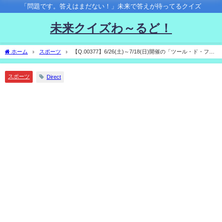
「問題です。答えはまだない！」未来で答えが待ってるクイズ
未来クイズわ～るど！
ホーム
スポーツ
【Q.00377】6/26(土)～7/18(日)開催の「ツール・ド・フラ
ンス」。優勝するのは？
スポーツ
Direct