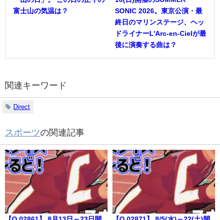
富士山の気温は？
SONIC 2026。東京公演・最
終日のマリンステージ、ヘッ
ドライナーL'Arc-en-Cielが最
後に演奏する曲は？
関連キーワード
Direct
スポーツ
の関連記事
【Q.02861】 8月13日～23日開
【Q.02871】 8/5(水)～22(土)開