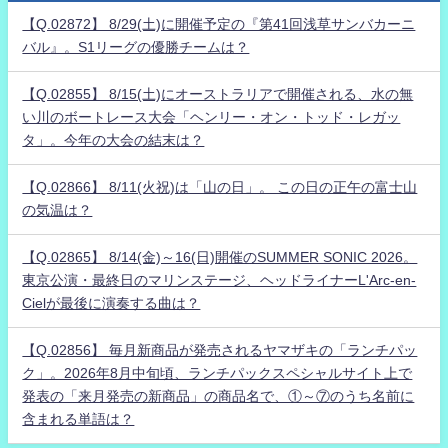
【Q.02872】 8/29(土)に開催予定の『第41回浅草サンバカーニ
バル』。S1リーグの優勝チームは？
【Q.02855】 8/15(土)にオーストラリアで開催される、水の無
い川のボートレース大会「ヘンリー・オン・トッド・レガッ
タ」。今年の大会の結末は？
【Q.02866】 8/11(火祝)は「山の日」。 この日の正午の富士山
の気温は？
【Q.02865】 8/14(金)～16(日)開催のSUMMER SONIC 2026。
東京公演・最終日のマリンステージ、ヘッドライナーL'Arc-en-
Cielが最後に演奏する曲は？
【Q.02856】 毎月新商品が発売されるヤマザキの「ランチパッ
ク」。2026年8月中旬頃、ランチパックスペシャルサイト上で
発表の「来月発売の新商品」の商品名で、①～⑦のうち名前に
含まれる単語は？