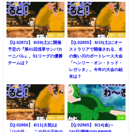
趣味・雑学
趣味・雑学
【Q.02872】 8/29(土)に開催
【Q.02855】 8/15(土)にオー
予定の『第41回浅草サンバカ
ストラリアで開催される、水
ーニバル』。S1リーグの優勝
の無い川のボートレース大会
チームは？
「ヘンリー・オン・トッド・
レガッタ」。今年の大会の結
末は？
趣味・雑学
芸能
【Q.02866】 8/11(火祝)は
【Q.02865】 8/14(金)～
「山の日」。 この日の正午の
16(日)開催のSUMMER