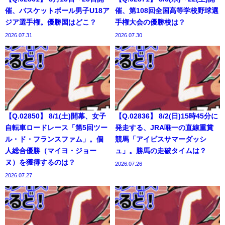
催、バスケットボール男子U18ア
催、第108回全国高等学校野球選
ジア選手権。優勝国はどこ？
手権大会の優勝校は？
2026.07.31
2026.07.30
【Q.02850】 8/1(土)開幕、女子
【Q.02836】 8/2(日)15時45分に
自転車ロードレース「第5回ツー
発走する、JRA唯一の直線重賞
ル・ド・フランスファム」。個
競馬「アイビスサマーダッシ
人総合優勝（マイヨ・ジョー
ュ」。勝馬の走破タイムは？
ヌ）を獲得するのは？
2026.07.26
2026.07.27