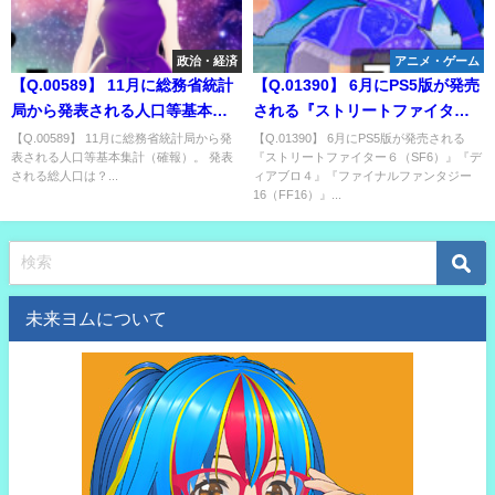
政治・経済
アニメ・ゲーム
【Q.00589】 11月に総務省統計
【Q.01390】 6月にPS5版が発売
局から発表される人口等基本集
される『ストリートファイター
計（確報）。 発表される総人口
６（SF6）』『ディアブロ４』
【Q.00589】 11月に総務省統計局から発
【Q.01390】 6月にPS5版が発売される
表される人口等基本集計（確報）。 発表
『ストリートファイター６（SF6）』『デ
は？
『ファイナルファンタジー
される総人口は？...
ィアブロ４』『ファイナルファンタジー
16（FF16）』。 ファミ通ランキ
16（FF16）』...
ングにて、発売する週における
PS5版のそれぞれの順位は？
未来ヨムについて