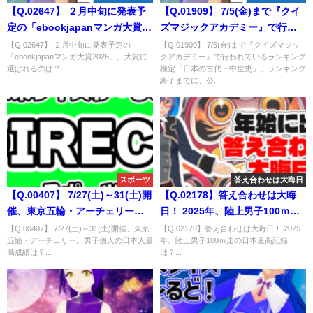
【Q.02647】 ２月中旬に発表予
【Q.01909】 7/5(金)まで『クイ
定の「ebookjapanマンガ大賞
ズマジックアカデミー』で行わ
2026」。大賞に選ばれるのは？
れているランキング検定「日本
【Q.02647】 ２月中旬に発表予定の
【Q.01909】 7/5(金)まで『クイズマジッ
「ebookjapanマンガ大賞2026」。大賞に
クアカデミー』で行われているランキング
の古代・中世史」。ランキング
選ばれるのは？...
検定「日本の古代・中世史」。ランキング
終了までに、公式サイトに掲載
終了までに、公...
される3000点以上獲得するプレ
イヤーの人数は？
スポーツ
答え合わせは大晦日
【Q.00407】 7/27(土)～31(土)開
【Q.02178】答え合わせは大晦
催、東京五輪・アーチェリー。
日！ 2025年、陸上男子100ｍ走
男子個人の日本人最高成績は？
の日本最高記録は？ ※カテゴ
【Q.00407】 7/27(土)～31(土)開催、東京
【Q.02178】答え合わせは大晦日！ 2025
五輪・アーチェリー。男子個人の日本人最
年、陸上男子100ｍ走の日本最高記録
リー2025年最終問題
高成績は？...
は？...