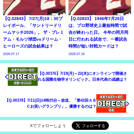
【Q.02843】 7/27(月)18：30プ
【Q.02833】 1946年7月26日
レイボール、「サントリードリ
は、プロ野球史上最短時間で試
ームマッチ2026」。 ザ・プレミ
合が終わった日。 今年の同月同
アム・モルツ球団vsドリーム・
日に行われる試合で、一番試合
ヒーローズの試合結果は？
時間が短い対戦カードは？
2026.07.17
2026.07.16
【Q.00376】7/19(月)～22(木)にオンラインで開催さ
れる国際生物学オリンピック。日本代表の成績は？
【Q.00378】7/11(日)14時25分～放送、「第42回ＡＢ
Ｃお笑いグランプリ」。優勝するのは？
Xでフォローしよう