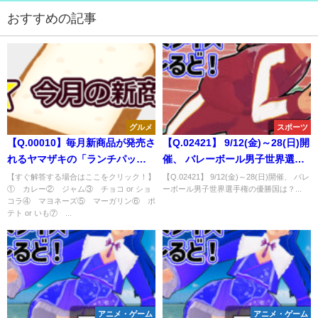
おすすめの記事
グルメ
スポーツ
【Q.00010】毎月新商品が発売さ
【Q.02421】 9/12(金)～28(日)開
れるヤマザキの「ランチパッ
催、 バレーボール男子世界選手
ク」。10月中旬頃発表の「来月
権の優勝国は？
【すぐ解答する場合はここをクリック！】
【Q.02421】 9/12(金)～28(日)開催、 バレ
① カレー② ジャム③ チョコ or ショ
ーボール男子世界選手権の優勝国は？...
発売の新商品」の商品名で、①
コラ④ マヨネーズ⑤ マーガリン⑥ ポ
～⑦のうち名前に含まれる単語
テト or いも⑦ ...
は？
アニメ・ゲーム
アニメ・ゲーム