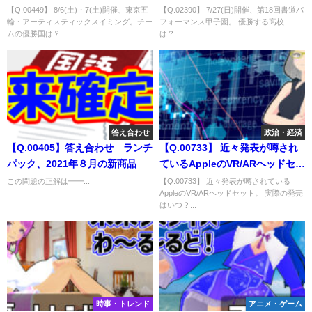
ックスイミング。チームの優勝
園。 優勝する高校は？
【Q.00449】 8/6(土)・7(土)開催、東京五
【Q.02390】 7/27(日)開催、第18回書道パ
輪・アーティスティックスイミング。チー
フォーマンス甲子園。 優勝する高校
国は？
ムの優勝国は？...
は？...
答え合わせ
政治・経済
【Q.00405】答え合わせ ランチ
【Q.00733】 近々発表が噂され
パック、2021年８月の新商品
ているAppleのVR/ARヘッドセッ
ト。 実際の発売はいつ？
この問題の正解は━━...
【Q.00733】 近々発表が噂されている
AppleのVR/ARヘッドセット。 実際の発売
はいつ？...
時事・トレンド
アニメ・ゲーム