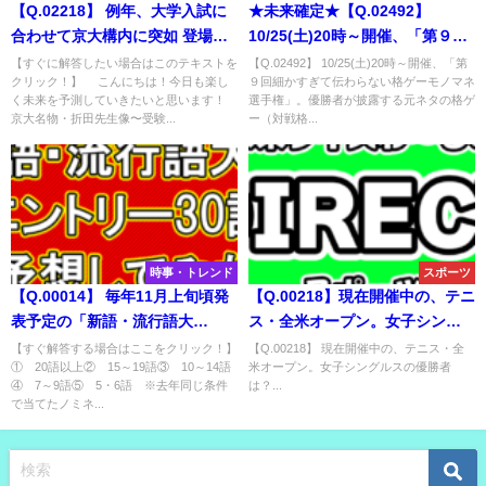
【Q.02218】 例年、大学入試に
★未来確定★【Q.02492】
合わせて京大構内に突如 登場す
10/25(土)20時～開催、「第９回
る「折田先生像」のパロディオ
細かすぎて伝わらない格ゲーモ
【すぐに解答したい場合はこのテキストを
【Q.02492】 10/25(土)20時～開催、「第
クリック！】 こんにちは！今日も楽し
９回細かすぎて伝わらない格ゲーモノマネ
ブジェ。 今年の２月には何を模
ノマネ選手権」。優勝者が披露
く未来を予測していきたいと思います！
選手権」。優勝者が披露する元ネタの格ゲ
した像が登場する？
する元ネタの格ゲー（対戦格闘
京大名物・折田先生像〜受験...
ー（対戦格...
ゲーム）関連のシチュエーショ
ンは？
時事・トレンド
スポーツ
【Q.00014】 毎年11月上旬頃発
【Q.00218】現在開催中の、テニ
表予定の「新語・流行語大
ス・全米オープン。女子シング
賞」。 ここで予言した30語のう
ルスの優勝者は？
【すぐ解答する場合はここをクリック！】
【Q.00218】 現在開催中の、テニス・全
① 20語以上② 15～19語③ 10～14語
米オープン。女子シングルスの優勝者
ち、実際にノミネートされる数
④ 7～9語⑤ 5・6語 ※去年同じ条件
は？...
は？
で当てたノミネ...