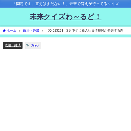
「問題です。答えはまだない！」未来で答えが待ってるクイズ
未来クイズわ～るど！
ホーム
政治・経済
【Q.01323】 ３月下旬に新入社員情報局が発表する新入
社員のタイプは？
政治・経済
Direct