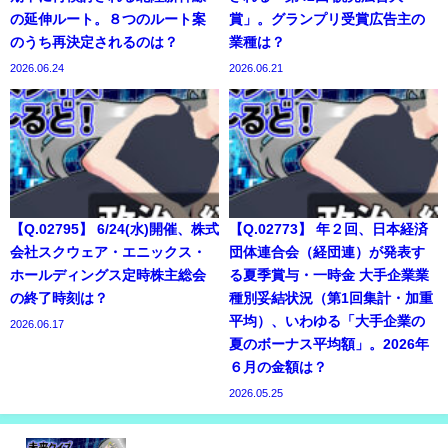
の延伸ルート。８つのルート案
賞」。グランプリ受賞広告主の
のうち再決定されるのは？
業種は？
2026.06.24
2026.06.21
【Q.02795】 6/24(水)開催、株式
【Q.02773】 年２回、日本経済
会社スクウェア・エニックス・
団体連合会（経団連）が発表す
ホールディングス定時株主総会
る夏季賞与・一時金 大手企業業
の終了時刻は？
種別妥結状況（第1回集計・加重
平均）、いわゆる「大手企業の
2026.06.17
夏のボーナス平均額」。2026年
６月の金額は？
2026.05.25