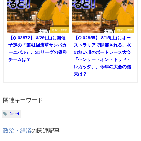
趣味・雑学
趣味・雑学
【Q.02872】 8/29(土)に開催
【Q.02855】 8/15(土)にオー
予定の『第41回浅草サンバカ
ストラリアで開催される、水
ーニバル』。S1リーグの優勝
の無い川のボートレース大会
チームは？
「ヘンリー・オン・トッド・
レガッタ」。今年の大会の結
末は？
関連キーワード
Direct
政治・経済
の関連記事