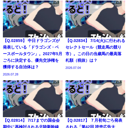
【Q.02859】 中日ドラゴンズが
【Q.02834】 7/14(火)に行われる
発表している「ドラゴンズ・ベ
セレクトセール（競走馬の競り
ースボールタウン」。2027年5月
市）。この日の当歳馬の最高落
ごろに決定する、優先交渉権を
札額（税抜）は？
獲得する自治体は？
2026.07.04
2026.07.28
【Q.02814】 7/17までの国会会
【Q.02817】 ７月初旬ごろ発表
期中に再検討される北陸新幹線
される「第42回 読売広告大