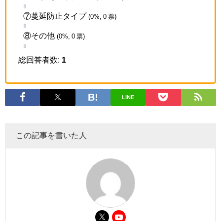
⑦蔓延防止タイプ
(0%, 0 票)
⑧その他
(0%, 0 票)
総回答者数:
1
LINE
この記事を書いた人