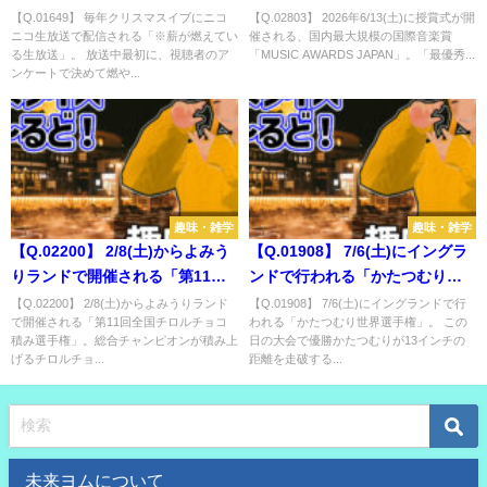
る「※薪が燃えている生放
規模の国際音楽賞「MUSIC
【Q.01649】 毎年クリスマスイブにニコ
【Q.02803】 2026年6/13(土)に授賞式が開
ニコ生放送で配信される「※薪が燃えてい
催される、国内最大規模の国際音楽賞
送」。 放送中最初に、視聴者の
AWARDS JAPAN」。「最優秀楽
る生放送」。 放送中最初に、視聴者のア
「MUSIC AWARDS JAPAN」。「最優秀...
アンケートで決めて燃やす樹種
曲賞」に選ばれるのは？
ンケートで決めて燃や...
は？
趣味・雑学
趣味・雑学
【Q.02200】 2/8(土)からよみう
【Q.01908】 7/6(土)にイングラ
りランドで開催される「第11回
ンドで行われる「かたつむり世
全国チロルチョコ積み選手
界選手権」。 この日の大会で優
【Q.02200】 2/8(土)からよみうりランド
【Q.01908】 7/6(土)にイングランドで行
で開催される「第11回全国チロルチョコ
われる「かたつむり世界選手権」。 この
権」。総合チャンピオンが積み
勝かたつむりが13インチの距離
積み選手権」。総合チャンピオンが積み上
日の大会で優勝かたつむりが13インチの
上げるチロルチョコの記録は？
を走破するタイムは？
げるチロルチョ...
距離を走破する...
未来ヨムについて