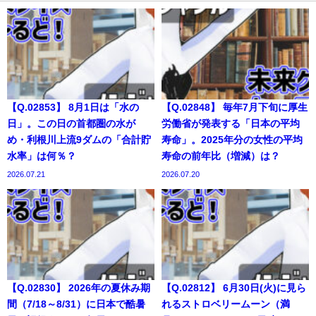
【Q.02853】 8月1日は「水の
【Q.02848】 毎年7月下旬に厚生
日」。この日の首都圏の水が
労働省が発表する「日本の平均
め・利根川上流9ダムの「合計貯
寿命」。2025年分の女性の平均
水率」は何％？
寿命の前年比（増減）は？
2026.07.21
2026.07.20
【Q.02830】 2026年の夏休み期
【Q.02812】 6月30日(火)に見ら
間（7/18～8/31）に日本で酷暑
れるストロベリームーン（満