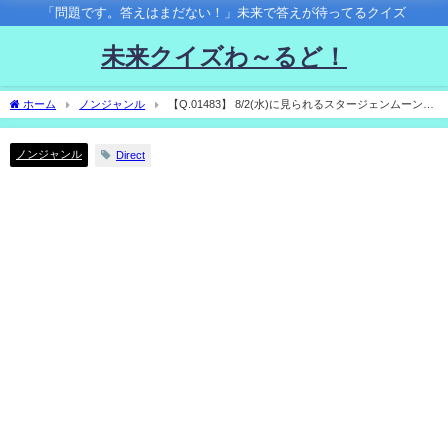
「問題です。答えはまだない！」未来で答えが待ってるクイズ
未来クイズわ～るど！
ホーム
ノンジャンル
【Q.01483】 8/2(水)に見られるスタージェンムーン
（満月）。tenki.jpでこの日晴れマークがつく観測地点は？
ノンジャンル
Direct