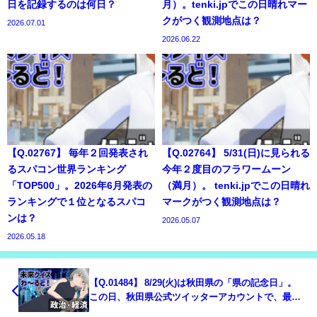
日を記録するのは何日？
月）。tenki.jpでこの日晴れマー
クがつく観測地点は？
2026.07.01
2026.06.22
【Q.02767】 毎年２回発表され
【Q.02764】 5/31(日)に見られる
るスパコン世界ランキング
今年２度目のフラワームーン
「TOP500」。2026年6月発表の
（満月）。 tenki.jpでこの日晴れ
ランキングで１位となるスパコ
マークがつく観測地点は？
ンは？
2026.05.07
2026.05.18
【Q.01484】 8/29(火)は秋田県の「県の記念日」。
この日、秋田県公式ツイッターアカウントで、最初
に発信する内容は？