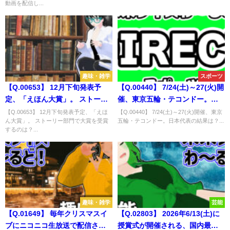
動画を配信し...
は？
趣味・雑学
スポーツ
【Q.00653】 12月下旬発表予
【Q.00440】 7/24(土)～27(火)開
定、「えほん大賞」。 ストーリ
催、東京五輪・テコンドー。日
ー部門で大賞を受賞するのは？
本代表の結果は？
【Q.00653】 12月下旬発表予定、「えほ
【Q.00440】 7/24(土)～27(火)開催、東京
ん大賞」。 ストーリー部門で大賞を受賞
五輪・テコンドー。日本代表の結果は？...
するのは？...
趣味・雑学
芸能
【Q.01649】 毎年クリスマスイ
【Q.02803】 2026年6/13(土)に
ブにニコニコ生放送で配信され
授賞式が開催される、国内最大