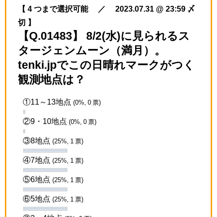
【 4 つまで選択可能 ／ 2023.07.31 @ 23:59 〆
切 】
【Q.01483】 8/2(水)に見られるス
タージェンムーン（満月）。
tenki.jpでこの日晴れマークがつく
観測地点は？
①11～13地点
(0%, 0 票)
②9・10地点
(0%, 0 票)
③8地点
(25%, 1 票)
④7地点
(25%, 1 票)
⑤6地点
(25%, 1 票)
⑥5地点
(25%, 1 票)