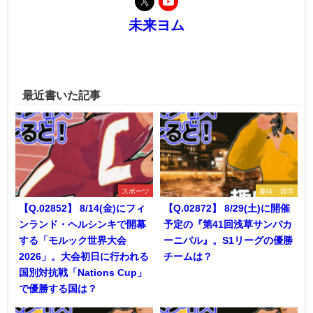
未来ヨム
最近書いた記事
スポーツ
趣味・雑学
【Q.02852】 8/14(金)にフィ
【Q.02872】 8/29(土)に開催
ンランド・ヘルシンキで開幕
予定の『第41回浅草サンバカ
する「モルック世界大会
ーニバル』。S1リーグの優勝
2026」。大会初日に行われる
チームは？
国別対抗戦「Nations Cup」
で優勝する国は？