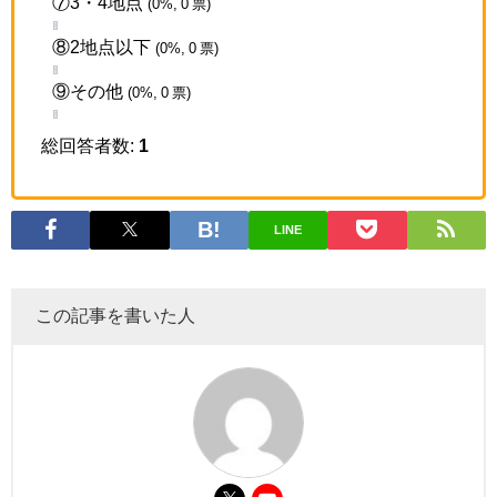
⑦3・4地点
(0%, 0 票)
⑧2地点以下
(0%, 0 票)
⑨その他
(0%, 0 票)
総回答者数:
1
LINE
この記事を書いた人