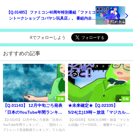
【Q.01485】 ファミコン40周年特別番組「ファミコ
ントークショップ コバヤシ玩具店」。 番組内企画
「ファミコン武勇伝」で贈呈される記念品の数は？
Xでフォローしよう
おすすめの記事
芸能
芸能
【Q.01143】 12月中旬ごろ発表
★未来確定★【Q.02335】
「日本のYouTube年間ランキン
5/24(土)19時～放送「マジカル頭
グ」。 「国内トップトレンド音
脳パワー!!2025」。優勝チーム
【Q.01143】 12月中旬ごろ発表「日本の
【Q.02335】 5/24(土)19時～放送「マジカ
YouTube年間ランキング」。 「国内トッ
ル頭脳パワー!!2025」。優勝チームは？...
楽動画ランキング」で１位の動
は？
プトレンド音楽動画ランキング」で１位の
画を配信しているアーティスト