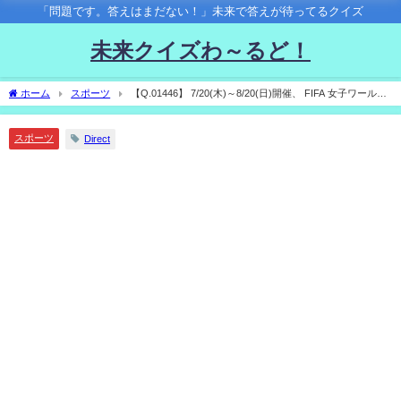
「問題です。答えはまだない！」未来で答えが待ってるクイズ
未来クイズわ～るど！
ホーム
スポーツ
【Q.01446】 7/20(木)～8/20(日)開催、 FIFA 女子ワールド
カップ オーストラリア&ニュージーランド 2023。 優勝国は？
スポーツ
Direct