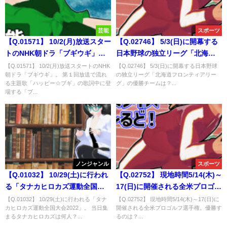
芸能
スポーツ
【Q.01571】 10/2(月)放送スター
【Q.02746】 5/3(日)に開幕する
トのNHK朝ドラ「ブギウギ」。
日本野球の独立リーグ「北海道
第１回放送で流れる主題歌「ハ
フロンティアリーグ」の優勝チ
【Q.01571】 10/2(月)放送スタートのNHK
【Q.02746】 5/3(日)に開幕する日本野球
朝ドラ「ブギウギ」。 第１回放送で流れ
の独立リーグ「北海道フロンティアリー
ッピー☆ブギ」の歌詞中に登場
ームは？
る主題歌「ハッピー☆ブギ」の歌詞中に登
グ」の優勝チームは？...
する「ブギ」の回数は？
場する「ブ...
ノンジャンル
スポーツ
【Q.01032】 10/29(土)に行われ
【Q.02752】 現地時間5/14(木)～
る「タナカヒロカズ運動全国大
17(日)に開催される全米プロゴル
会2022」。 当日集まるタナカヒ
フ選手権。優勝するのは？
【Q.01032】 10/29(土)に行われる「タナ
【Q.02752】 現地時間5/14(木)～17(日)に
カヒロカズ運動全国大会2022」。 当日集
開催される全米プロゴルフ選手権。優勝す
ロカズは何人？
まるタナカヒロカズは何人？...
るのは？...