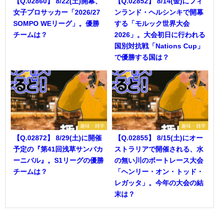
【Q.02860】 8/22(土)開幕、
【Q.02852】 8/14(金)にフィ
女子プロサッカー「2026/27
ンランド・ヘルシンキで開幕
SOMPO WEリーグ」。優勝
する「モルック世界大会
チームは？
2026」。大会初日に行われる
国別対抗戦「Nations Cup」
で優勝する国は？
趣味・雑学
趣味・雑学
【Q.02872】 8/29(土)に開催
【Q.02855】 8/15(土)にオー
予定の『第41回浅草サンバカ
ストラリアで開催される、水
ーニバル』。S1リーグの優勝
の無い川のボートレース大会
チームは？
「ヘンリー・オン・トッド・
レガッタ」。今年の大会の結
末は？