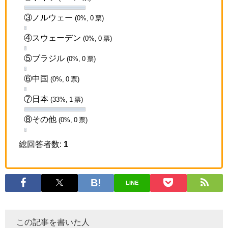
③ノルウェー
(0%, 0 票)
④スウェーデン
(0%, 0 票)
⑤ブラジル
(0%, 0 票)
⑥中国
(0%, 0 票)
⑦日本
(33%, 1 票)
⑧その他
(0%, 0 票)
総回答者数:
1
LINE
この記事を書いた人