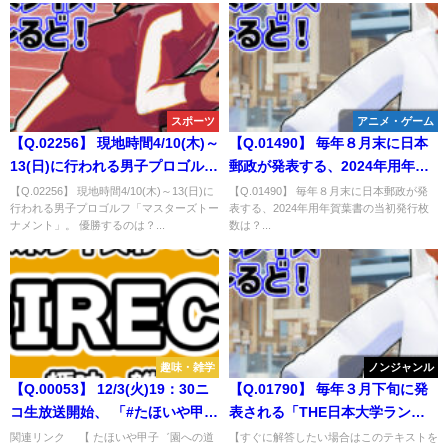
スポーツ
アニメ・ゲーム
【Q.02256】 現地時間4/10(木)～
【Q.01490】 毎年８月末に日本
13(日)に行われる男子プロゴルフ
郵政が発表する、2024年用年賀
「マスターズトーナメント」。
葉書の当初発行枚数は？
【Q.02256】 現地時間4/10(木)～13(日)に
【Q.01490】 毎年８月末に日本郵政が発
行われる男子プロゴルフ「マスターズトー
表する、2024年用年賀葉書の当初発行枚
優勝するのは？
ナメント」。 優勝するのは？...
数は？...
趣味・雑学
ノンジャンル
【Q.00053】 12/3(火)19：30ニ
【Q.01790】 毎年３月下旬に発
コ生放送開始、 「#たほいや甲
表される「THE日本大学ランキ
子゛園への道29」。 第1回戦の
ング」。 2024年版で総合１位の
関連リンク 【 たほいや甲子゛園への道
【すぐに解答したい場合はこのテキストを