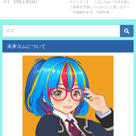
29 】 【問題＆選択肢】...
クリック！】 こんにちは！今日も楽し
結果は？
大学は？
く未来を予測していきたいと思います！
今回紹介する「THE日本...
未来ヨムについて