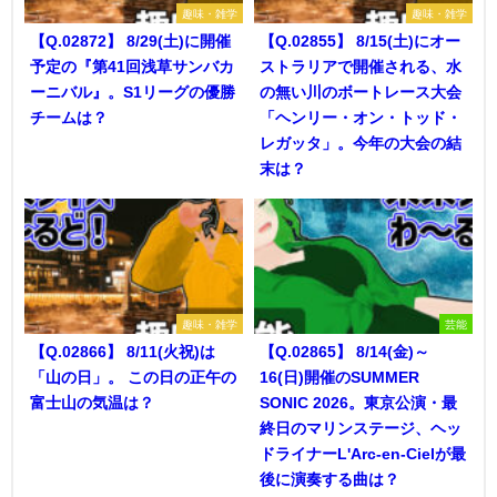
趣味・雑学
趣味・雑学
【Q.02872】 8/29(土)に開催
【Q.02855】 8/15(土)にオー
予定の『第41回浅草サンバカ
ストラリアで開催される、水
ーニバル』。S1リーグの優勝
の無い川のボートレース大会
チームは？
「ヘンリー・オン・トッド・
レガッタ」。今年の大会の結
末は？
趣味・雑学
芸能
【Q.02866】 8/11(火祝)は
【Q.02865】 8/14(金)～
「山の日」。 この日の正午の
16(日)開催のSUMMER
富士山の気温は？
SONIC 2026。東京公演・最
終日のマリンステージ、ヘッ
ドライナーL'Arc-en-Cielが最
後に演奏する曲は？