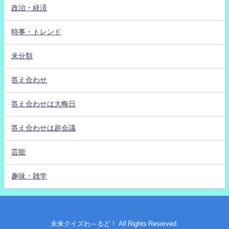
政治・経済
時事・トレンド
未分類
答え合わせ
答え合わせは大晦日
答え合わせは超会議
芸能
趣味・雑学
未来クイズわ～るど！ All Rights Reserved.