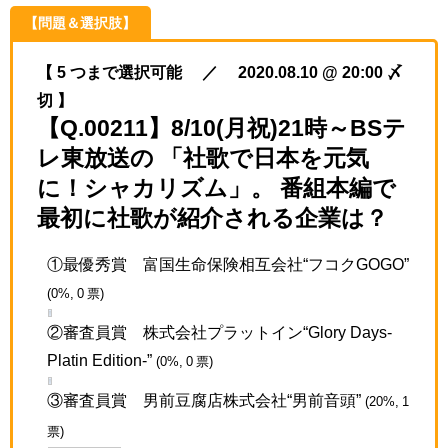
【問題＆選択肢】
【 5 つまで選択可能 ／ 2020.08.10 @ 20:00 〆
切 】
【Q.00211】8/10(月祝)21時～BSテ
レ東放送の 「社歌で日本を元気
に！シャカリズム」。 番組本編で
最初に社歌が紹介される企業は？
①最優秀賞 富国生命保険相互会社“フコクGOGO”
(0%, 0 票)
②審査員賞 株式会社プラットイン“Glory Days-
Platin Edition-”
(0%, 0 票)
③審査員賞 男前豆腐店株式会社“男前音頭”
(20%, 1
票)