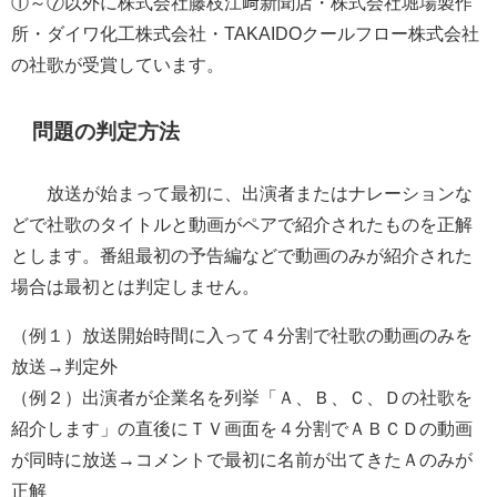
①～⑦以外に株式会社藤枝江﨑新聞店・株式会社堀場製作
所・ダイワ化工株式会社・TAKAIDOクールフロー株式会社
の社歌が受賞しています。
問題の判定方法
放送が始まって最初に、出演者またはナレーションな
どで社歌のタイトルと動画がペアで紹介されたものを正解
とします。番組最初の予告編などで動画のみが紹介された
場合は最初とは判定しません。
（例１）放送開始時間に入って４分割で社歌の動画のみを
放送→判定外
（例２）出演者が企業名を列挙「Ａ、Ｂ、Ｃ、Ｄの社歌を
紹介します」の直後にＴＶ画面を４分割でＡＢＣＤの動画
が同時に放送→コメントで最初に名前が出てきたＡのみが
正解