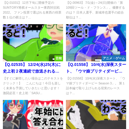
東西対抗戦2022。 ファン投票で
ンス」。日本人選手、新城幸也
【Q.01031】 12月下旬に開催予定の
【Q.00963】 7/1(金)～24(日)開催の「第
SUNTORY将棋オールスター東西対抗戦
109回ツール・ド・フランス」。優勝する
選ばれる東西の得票数１位の棋
選手の総合順位は？
2022。 ファン投票で選ばれる東西の得票
のは？ 日本人選手、新城幸也選手の総合
士は？
数１位の棋士は？...
順位は？...
芸能
アニメ・ゲーム
【Q.02535】 12/24(水)25(木)に
【Q.01558】 10/4(水)深夜スター
史上初２夜連続で放送される
ト、「ウマ娘プリティダービー
「SASUKE2025」。1stステージ
Season 3」。 第１話本編で取り
【すぐに解答したい場合はこのテキストを
【Q.01558】 10/4(水)深夜スタート、「ウ
クリック！】 こんにちは！今日も楽し
マ娘プリティダービー Season 3」。 第１
をクリアーする人数は？
上げられる現実のレースは？
く未来を予測していきたいと思います！
話本編で取り上げられる現実のレース
激闘必至！史上初「SASU...
は？...