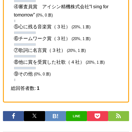
④審査員賞 アイシン精機株式会社“I sing for
tomorrow”
(0%, 0 票)
⑤心に残る音楽賞（３社）
(20%, 1 票)
⑥チームワーク賞（３社）
(20%, 1 票)
⑦歌詞に名言賞（３社）
(20%, 1 票)
⑧他に賞を受賞した社歌（４社）
(20%, 1 票)
⑨その他
(0%, 0 票)
総回答者数:
1
LINE