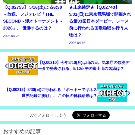
【Q.02755】 5/16(土)よる6:30
★未来確定★【Q.02743】
～放送、フジテレビ「THE
5/31(日)に東京競馬場で開催され
SECOND～漫才トーナメント～
る第93回日本ダービー。レース
2026」。 優勝するのは？
前に行われる国歌独唱を行う人
物は？
2026.04.28
2026.04.16
【Q.00210】今年8/10(月)は山の日。気象庁の観測デ
ータで発表される、8/10正午の富士山の気温は？
【Q.00212】8/30(日)に行われる 「ポッキーでギネス
世界記録に挑戦」。 この日の挑戦結果は？
Xでフォローしよう
おすすめの記事