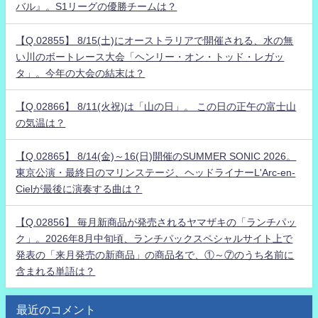
バル』。S1リーグの優勝チームは？
【Q.02855】 8/15(土)にオーストラリアで開催される、水の無
い川のボートレース大会「ヘンリー・オン・トッド・レガッ
タ」。今年の大会の結末は？
【Q.02866】 8/11(火祝)は「山の日」。 この日の正午の富士山
の気温は？
【Q.02865】 8/14(金)～16(日)開催のSUMMER SONIC 2026。
東京公演・最終日のマリンステージ、ヘッドライナーL'Arc-en-
Cielが最後に演奏する曲は？
【Q.02856】 毎月新商品が発売されるヤマザキの「ランチパッ
ク」。2026年8月中旬頃、ランチパックスペシャルサイト上で
発表の「来月発売の新商品」の商品名で、①～⑦のうち名前に
含まれる単語は？
最近のコメント