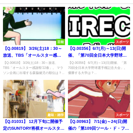
芸能
スポーツ
【Q.00819】 3/26(土)18：30～
【Q.00356】6/7(月)～13(日)開
放送、TBS「オールスター感謝
催、「第70回全日本大学野球選
祭’22春」。 マラソン企画に出場
手権記念大会」。優勝する大学
【Q.00819】 3/26(土)18：30～放送、
【Q.00356】 6/7(月)～13(日)開催、「第
TBS「オールスター感謝祭’22春」。 マラ
70回全日本大学野球選手権記念大会」。
する森脇健児の順位は？
は？
ソン企画に出場する森脇健児の順位は？...
優勝する大学は？...
趣味・雑学
スポーツ
【Q.01031】 12月下旬に開催予
【Q.00963】 7/1(金)～24(日)開
定のSUNTORY将棋オールスター
催の「第109回ツール・ド・フラ