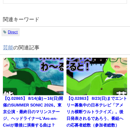
関連キーワード
Direct
芸能
の関連記事
【Q.02865】 8/14(金)～16(日)開
【Q.02863】 8/23(日)までエント
催のSUMMER SONIC 2026。東
リー募集中の日本テレビ「アメ
京公演・最終日のマリンステー
リカ横断ウルトラクイズ」。後
ジ、ヘッドライナーL'Arc-en-
日発表されるであろう、番組へ
Cielが最後に演奏する曲は？
の応募者総数（参加者総数）