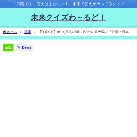
「問題です。答えはまだない！」未来で答えが待ってるクイズ
未来クイズわ～るど！
ホーム
芸能
【Q.00211】8/10(月祝)21時～BSテレ東放送の 「社歌で日本を
元気に！シャカリズム」。 番組本編で最初に社歌が紹介される企業は？
芸能
Direct