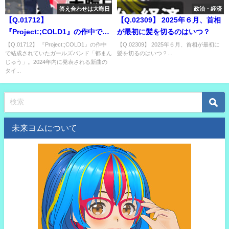
答え合わせは大晦日
政治・経済
【Q.01712】
【Q.02309】 2025年６月、首相
『Project:;COLD1』の作中で結
が最初に髪を切るのはいつ？
成されていたガールズバンド
【Q.01712】 『Project:;COLD1』の作中
【Q.02309】 2025年６月、首相が最初に
で結成されていたガールズバンド「都まん
髪を切るのはいつ？...
「都まんじゅう」。2024年内に
じゅう」。2024年内に発表される新曲の
発表される新曲のタイトルとリ
タイ...
リース時期は？
未来ヨムについて