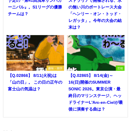
予定の『第41回浅草サンバカ
ストラリアで開催される、水
ーニバル』。S1リーグの優勝
の無い川のボートレース大会
チームは？
「ヘンリー・オン・トッド・
レガッタ」。今年の大会の結
末は？
趣味・雑学
芸能
【Q.02866】 8/11(火祝)は
【Q.02865】 8/14(金)～
「山の日」。 この日の正午の
16(日)開催のSUMMER
富士山の気温は？
SONIC 2026。東京公演・最
終日のマリンステージ、ヘッ
ドライナーL'Arc-en-Cielが最
後に演奏する曲は？