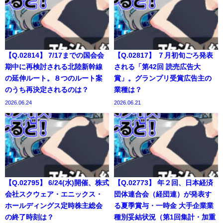
【Q.02814】 7/17までの国会会
【Q.02817】 ７月初旬ごろ発表
期中に再検討される北陸新幹線
される「第42回 読売広告大
の延伸ルート。８つのルート案
賞」。グランプリ受賞広告主の
のうち再決定されるのは？
業種は？
2026.06.24
2026.06.21
【Q.02795】 6/24(水)開催、株式
【Q.02773】 年２回、日本経済
会社スクウェア・エニックス・
団体連合会（経団連）が発表す
ホールディングス定時株主総会
る夏季賞与・一時金 大手企業業
の終了時刻は？
種別妥結状況（第1回集計・加重