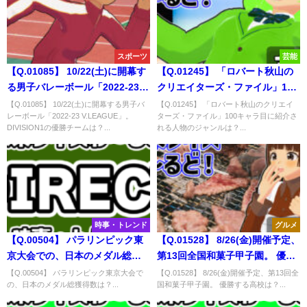
スポーツ
芸能
【Q.01085】 10/22(土)に開幕す
【Q.01245】 「ロバート秋山の
る男子バレーボール「2022-23
クリエイターズ・ファイル」100
V.LEAGUE」。 DIVISION1の優
キャラ目に紹介される人物のジ
【Q.01085】 10/22(土)に開幕する男子バ
【Q.01245】 「ロバート秋山のクリエイ
レーボール「2022-23 V.LEAGUE」。
ターズ・ファイル」100キャラ目に紹介さ
勝チームは？
ャンルは？
DIVISION1の優勝チームは？...
れる人物のジャンルは？...
時事・トレンド
グルメ
【Q.00504】 パラリンピック東
【Q.01528】 8/26(金)開催予定、
京大会での、日本のメダル総獲
第13回全国和菓子甲子園。 優勝
得数は？
する高校は？
【Q.00504】 パラリンピック東京大会で
【Q.01528】 8/26(金)開催予定、第13回全
の、日本のメダル総獲得数は？...
国和菓子甲子園。 優勝する高校は？...