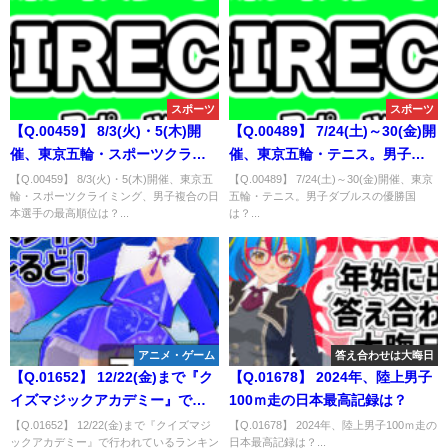
スポーツ
スポーツ
【Q.00459】 8/3(火)・5(木)開
【Q.00489】 7/24(土)～30(金)開
催、東京五輪・スポーツクライ
催、東京五輪・テニス。男子ダ
ミング、男子複合の日本選手の
ブルスの優勝国は？
【Q.00459】 8/3(火)・5(木)開催、東京五
【Q.00489】 7/24(土)～30(金)開催、東京
輪・スポーツクライミング、男子複合の日
五輪・テニス。男子ダブルスの優勝国
最高順位は？
本選手の最高順位は？...
は？...
アニメ・ゲーム
答え合わせは大晦日
【Q.01652】 12/22(金)まで『ク
【Q.01678】 2024年、陸上男子
イズマジックアカデミー』で行
100ｍ走の日本最高記録は？
われているランキング検定「百
【Q.01652】 12/22(金)まで『クイズマジ
【Q.01678】 2024年、陸上男子100ｍ走の
ックアカデミー』で行われているランキン
日本最高記録は？...
貨店・コンビニ」。ランキング