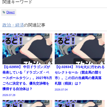
関連キーワード
Direct
政治・経済
の関連記事
【Q.02859】 中日ドラゴンズが
【Q.02834】 7/14(火)に行われる
発表している「ドラゴンズ・ベ
セレクトセール（競走馬の競り
ースボールタウン」。2027年5月
市）。この日の当歳馬の最高落
ごろに決定する、優先交渉権を
札額（税抜）は？
獲得する自治体は？
2026.07.04
2026.07.28