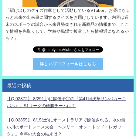
「駆け出しのクイズ作家として活動しているVTuber。お昼にちょ
っと未来の出来事に関するクイズをお届けしています。内容は週
末のスポーツの試合から来月発売される新商品の情報まで、ここ
で情報を先取りして、学校や職場で披露したら情報通になれるか
も？」
詳しいプロフィールはこちら
最近の投稿
【Q.02872】 8/29(土)に開催予定の『第41回浅草サンバカーニ
バル』。S1リーグの優勝チームは？
【Q.02855】 8/15(土)にオーストラリアで開催される、水の無
い川のボートレース大会「ヘンリー・オン・トッド・レガッ
タ」。今年の大会の結末は？