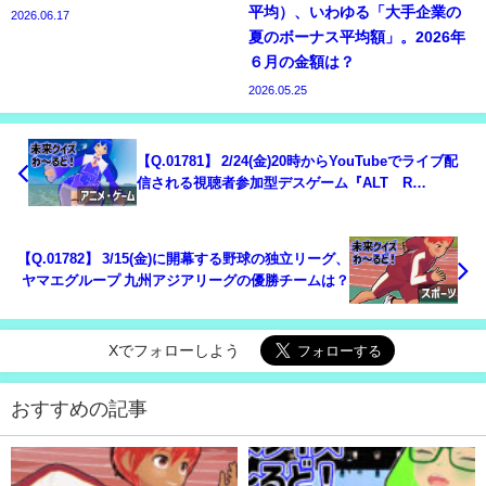
平均）、いわゆる「大手企業の
2026.06.17
夏のボーナス平均額」。2026年
６月の金額は？
2026.05.25
【Q.01781】 2/24(金)20時からYouTubeでライブ配
信される視聴者参加型デスゲーム『ALTÆR
CARNIVAL』2ND GAME。 この日に脱落する参加者
は？
【Q.01782】 3/15(金)に開幕する野球の独立リーグ、
ヤマエグループ 九州アジアリーグの優勝チームは？
Xでフォローしよう
おすすめの記事