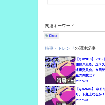
関連キーワード
Direct
時事・トレンド
の関連記事
【Q.02813】 7/19
開催される、ユネス
遺産委員会。今回
産の件数は？
2026.06.29
【Q.02696】 ゆ
リ、下剋上なるか
2026.03.02