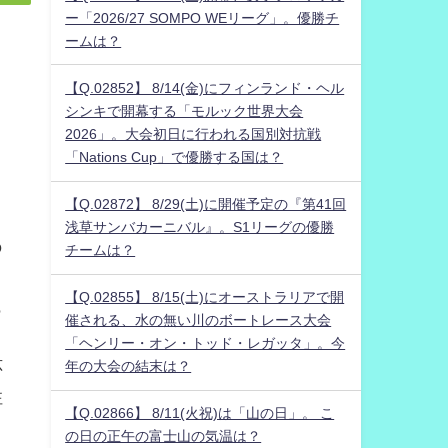
ー「2026/27 SOMPO WEリーグ」。優勝チ
ームは？
【Q.02852】 8/14(金)にフィンランド・ヘル
シンキで開幕する「モルック世界大会
2026」。大会初日に行われる国別対抗戦
た
「Nations Cup」で優勝する国は？
【Q.02872】 8/29(土)に開催予定の『第41回
浅草サンバカーニバル』。S1リーグの優勝
の
チームは？
」
【Q.02855】 8/15(土)にオーストラリアで開
も
催される、水の無い川のボートレース大会
「ヘンリー・オン・トッド・レガッタ」。今
応
年の大会の結末は？
注
【Q.02866】 8/11(火祝)は「山の日」。 こ
の日の正午の富士山の気温は？