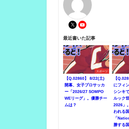
最近書いた記事
スポーツ
【Q.02860】 8/22(土)
【Q.028
開幕、女子プロサッカ
にフィ
ー「2026/27 SOMPO
シンキ
WEリーグ」。優勝チー
ルック
ムは？
2026
われる
「Nati
勝する