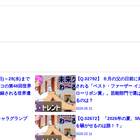
(日)～29(水)まで
【Q.02792】 ６月の父の日前に
コの第48回世界
される「ベスト・ファーザー イ
登録される世界遺
ローリボン賞」。芸能部門で選
るのは？
2026.05.31
るキャラグランプ
【Q.02672】 「2026年の夏、S
！
を騒がせるのは誰！？」
2026.02.11