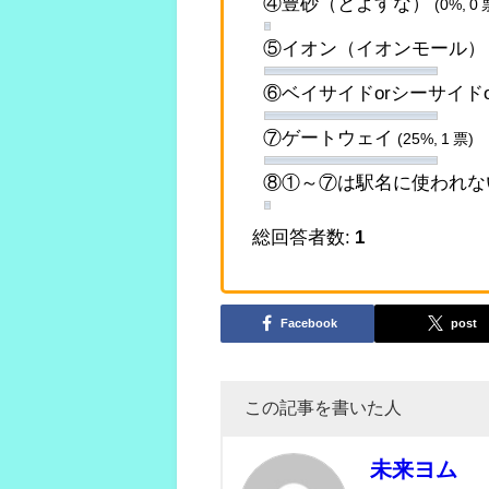
④豊砂（とよすな）
(0%, 0 
⑤イオン（イオンモール
⑥ベイサイドorシーサイド
⑦ゲートウェイ
(25%, 1 票)
⑧①～⑦は駅名に使われな
総回答者数:
1
Facebook
post
この記事を書いた人
未来ヨム