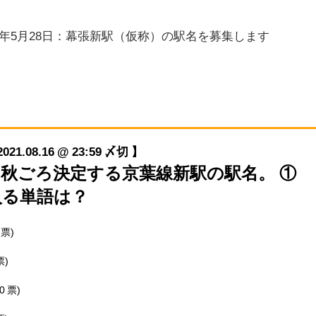
21年5月28日：幕張新駅（仮称）の駅名を募集します
08.16 @ 23:59 〆切 】
今年の秋ごろ決定する京葉線新駅の駅名。 ①
入る単語は？
 票)
票)
 0 票)