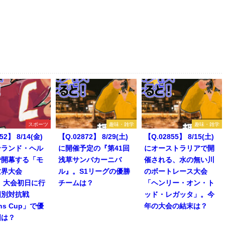
スポーツ
趣味・雑学
趣味・雑学
52】 8/14(金)
【Q.02872】 8/29(土)
【Q.02855】 8/15(土)
ンランド・ヘル
に開催予定の『第41回
にオーストラリアで開
で開幕する「モ
浅草サンバカーニバ
催される、水の無い川
世界大会
ル』。S1リーグの優勝
のボートレース大会
」。大会初日に行
チームは？
「ヘンリー・オン・ト
国別対抗戦
ッド・レガッタ」。今
ons Cup」で優
年の大会の結末は？
国は？