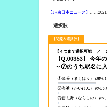
【JR東日本ニュース】
……20
選択肢
【問題＆選択肢】
【 4 つまで選択可能 ／ 2021.
【Q.00353】 
～⑦のうち駅名に
①幕張（まくはり）
(25%, 1
②海浜（かいひん）
(0%, 0 
③習志野（ならしの）
(0%,