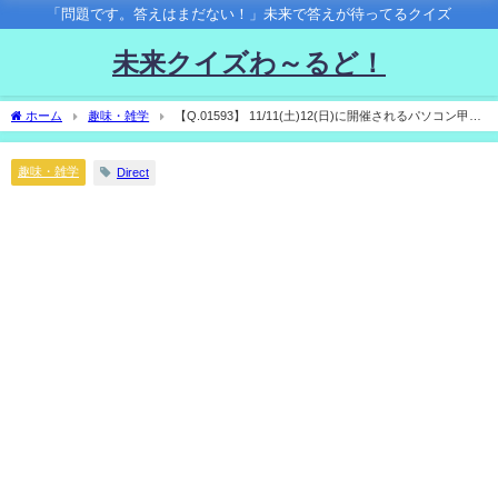
「問題です。答えはまだない！」未来で答えが待ってるクイズ
未来クイズわ～るど！
ホーム
趣味・雑学
【Q.01593】 11/11(土)12(日)に開催されるパソコン甲子
園2023. モバイル部門の優勝チームは？
趣味・雑学
Direct