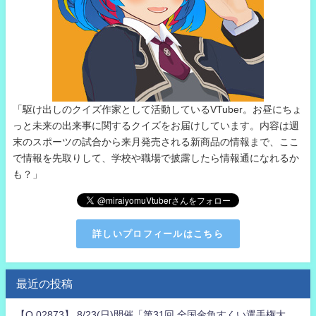
「駆け出しのクイズ作家として活動しているVTuber。お昼にちょ
っと未来の出来事に関するクイズをお届けしています。内容は週
末のスポーツの試合から来月発売される新商品の情報まで、ここ
で情報を先取りして、学校や職場で披露したら情報通になれるか
も？」
詳しいプロフィールはこちら
最近の投稿
【Q.02873】 8/23(日)開催「第31回 全国金魚すくい選手権大