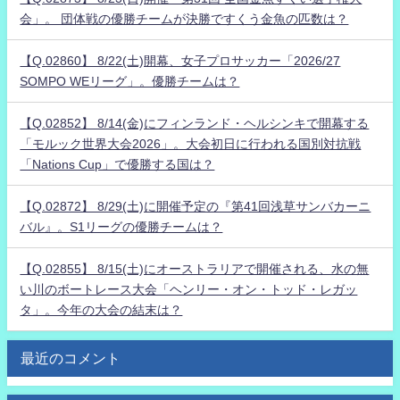
会」。 団体戦の優勝チームが決勝ですくう金魚の匹数は？
【Q.02860】 8/22(土)開幕、女子プロサッカー「2026/27
SOMPO WEリーグ」。優勝チームは？
【Q.02852】 8/14(金)にフィンランド・ヘルシンキで開幕する
「モルック世界大会2026」。大会初日に行われる国別対抗戦
「Nations Cup」で優勝する国は？
【Q.02872】 8/29(土)に開催予定の『第41回浅草サンバカーニ
バル』。S1リーグの優勝チームは？
【Q.02855】 8/15(土)にオーストラリアで開催される、水の無
い川のボートレース大会「ヘンリー・オン・トッド・レガッ
タ」。今年の大会の結末は？
最近のコメント