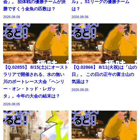
会」。 団体戦の優勝チームが決
ル』。S1リーグの優勝チーム
勝ですくう金魚の匹数は？
は？
2026.08.09
2026.08.06
【Q.02855】 8/15(土)にオースト
【Q.02866】 8/11(火祝)は「山の
ラリアで開催される、水の無い
日」。 この日の正午の富士山の
川のボートレース大会「ヘンリ
気温は？
ー・オン・トッド・レガッ
2026.08.05
タ」。今年の大会の結末は？
2026.08.05