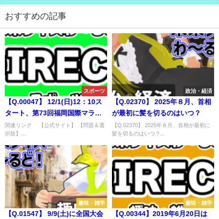
おすすめの記事
スポーツ
政治・経済
【Q.00047】 12/1(日)12：10ス
【Q.02370】 2025年８月、首相
タート、第73回福岡国際マラソ
が最初に髪を切るのはいつ？
ン。 優勝者は？
関連リンク 【公式サイト】 【問題＆選
【Q.02370】 2025年８月、首相が最初に
択肢】...
髪を切るのはいつ？...
趣味・雑学
趣味・雑学
【Q.01547】 9/9(土)に全国大会
【Q.00344】2019年6月20日は