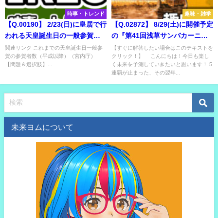
時事・トレンド
趣味・雑学
【Q.00190】 2/23(日)に皇居で行
【Q.02872】 8/29(土)に開催予定
われる天皇誕生日の一般参賀。
の『第41回浅草サンバカーニバ
宮内庁発表による今年の参賀者
ル』。S1リーグの優勝チーム
関連リンク これまでの天皇誕生日一般参
【すぐに解答したい場合はこのテキストを
賀の参賀者数（平成以降）（宮内庁）
クリック！】 こんにちは！今日も楽し
数は？
は？
【問題＆選択肢】...
く未来を予測していきたいと思います！ 5
連覇が止まった、その翌年...
未来ヨムについて