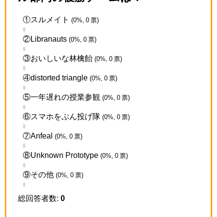
①スルメイト
(0%, 0 票)
②Libranauts
(0%, 0 票)
③おいしいな林檎飴
(0%, 0 票)
④distorted triangle
(0%, 0 票)
⑤一年遅れの授業参観
(0%, 0 票)
⑥スマホをぶん投げ隊
(0%, 0 票)
⑦Anfeal
(0%, 0 票)
⑧Unknown Prototype
(0%, 0 票)
⑨その他
(0%, 0 票)
総回答者数:
0