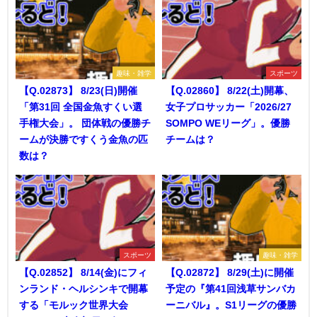
趣味・雑学
スポーツ
【Q.02873】 8/23(日)開催
【Q.02860】 8/22(土)開幕、
「第31回 全国金魚すくい選
女子プロサッカー「2026/27
手権大会」。 団体戦の優勝チ
SOMPO WEリーグ」。優勝
ームが決勝ですくう金魚の匹
チームは？
数は？
スポーツ
趣味・雑学
【Q.02852】 8/14(金)にフィ
【Q.02872】 8/29(土)に開催
ンランド・ヘルシンキで開幕
予定の『第41回浅草サンバカ
する「モルック世界大会
ーニバル』。S1リーグの優勝