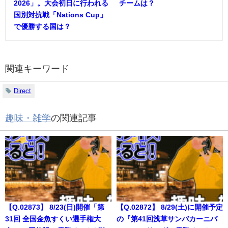
2026」。大会初日に行われる
チームは？
国別対抗戦「Nations Cup」
で優勝する国は？
関連キーワード
Direct
趣味・雑学
の関連記事
【Q.02873】 8/23(日)開催「第
【Q.02872】 8/29(土)に開催予定
31回 全国金魚すくい選手権大
の『第41回浅草サンバカーニバ