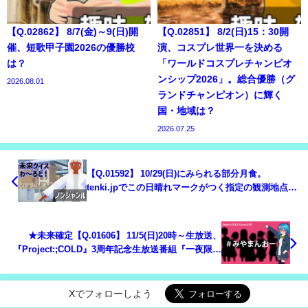
【Q.02862】 8/7(金)～9(日)開
【Q.02851】 8/2(日)15：30開
催、短歌甲子園2026の優勝校
演、コスプレ世界一を決める
は？
「ワールドコスプレチャンピオ
ンシップ2026」。総合優勝（グ
2026.08.01
ランドチャンピオン）に輝く
国・地域は？
2026.07.25
【Q.01592】 10/29(日)にみられる部分月食。
tenki.jpでこの日晴れマークがつく指定の観測地点
は？
★未来確定【Q.01606】 11/5(日)20時～生放送、
『Project:;COLD』3周年記念生放送番組『一夜限り
の融解前夜』。 ライブ中行われるミニドラマで最初
に発言するのは？
Xでフォローしよう