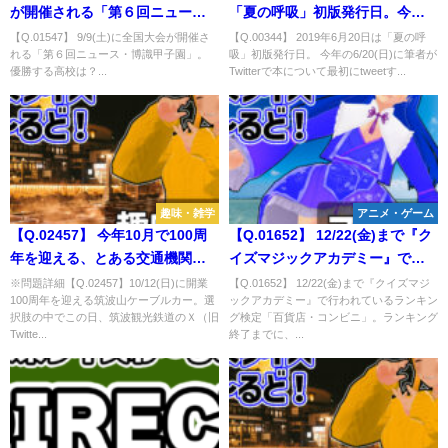
が開催される「第６回ニュー
「夏の呼吸」初版発行日。今年
ス・博識甲子園」。 優勝する高
の6/20(日)に筆者がTwitterで本
【Q.01547】 9/9(土)に全国大会が開催さ
【Q.00344】 2019年6月20日は「夏の呼
れる「第６回ニュース・博識甲子園」。
吸」初版発行日。 今年の6/20(日)に筆者が
校は？
について最初にtweetする時間帯
優勝する高校は？...
Twitterで本について最初にtweetす...
は？
趣味・雑学
アニメ・ゲーム
【Q.02457】 今年10月で100周
【Q.01652】 12/22(金)まで『ク
年を迎える、とある交通機関に
イズマジックアカデミー』で行
関する問題
われているランキング検定「百
※問題詳細【Q.02457】10/12(日)に開業
【Q.01652】 12/22(金)まで『クイズマジ
100周年を迎える筑波山ケーブルカー。選
ックアカデミー』で行われているランキン
貨店・コンビニ」。ランキング
択肢の中でこの日、筑波観光鉄道のＸ（旧
グ検定「百貨店・コンビニ」。ランキング
終了までに、公式サイトに掲載
Twitte...
終了までに、...
される3000点以上獲得するプレ
イヤーの人数は？