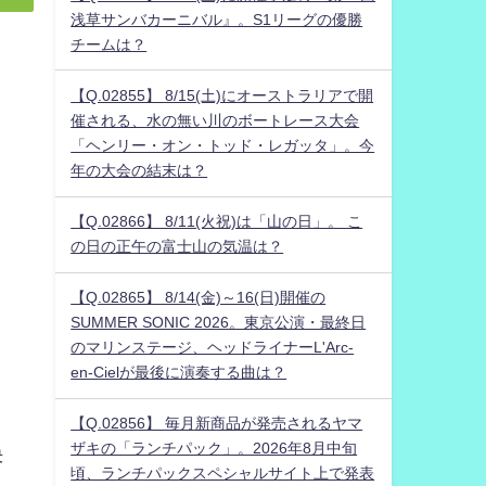
浅草サンバカーニバル』。S1リーグの優勝
チームは？
【Q.02855】 8/15(土)にオーストラリアで開
催される、水の無い川のボートレース大会
「ヘンリー・オン・トッド・レガッタ」。今
年の大会の結末は？
【Q.02866】 8/11(火祝)は「山の日」。 こ
の日の正午の富士山の気温は？
【Q.02865】 8/14(金)～16(日)開催の
SUMMER SONIC 2026。東京公演・最終日
のマリンステージ、ヘッドライナーL'Arc-
en-Cielが最後に演奏する曲は？
【Q.02856】 毎月新商品が発売されるヤマ
ザキの「ランチパック」。2026年8月中旬
決
頃、ランチパックスペシャルサイト上で発表