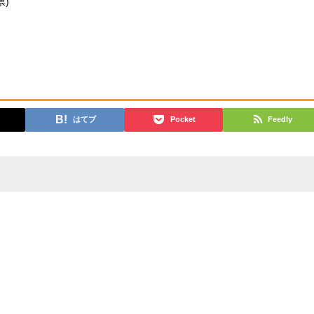
票)
はてブ
Pocket
Feedly