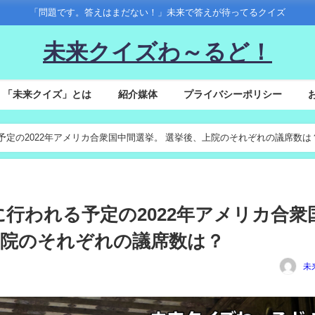
「問題です。答えはまだない！」未来で答えが待ってるクイズ
未来クイズわ～るど！
「未来クイズ」とは
紹介媒体
プライバシーポリシー
に行われる予定の2022年アメリカ合衆国中間選挙。 選挙後、上院のそれぞれの議席数は
8(火)に行われる予定の2022年アメリカ合衆
上院のそれぞれの議席数は？
未