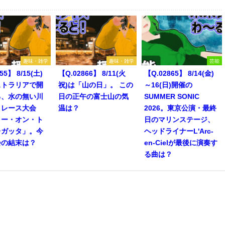
趣味・雑学
趣味・雑学
芸能
55】 8/15(土)
【Q.02866】 8/11(火
【Q.02865】 8/14(金)
ストラリアで開
祝)は「山の日」。 この
～16(日)開催の
る、水の無い川
日の正午の富士山の気
SUMMER SONIC
トレース大会
温は？
2026。東京公演・最終
リー・オン・ト
日のマリンステージ、
レガッタ」。今
ヘッドライナーL'Arc-
会の結末は？
en-Cielが最後に演奏す
る曲は？