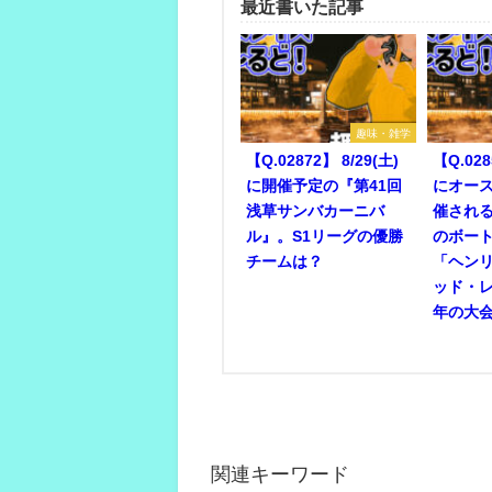
最近書いた記事
趣味・雑学
【Q.02872】 8/29(土)
【Q.028
に開催予定の『第41回
にオー
浅草サンバカーニバ
催され
ル』。S1リーグの優勝
のボー
チームは？
「ヘン
ッド・
年の大
関連キーワード