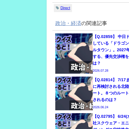
Direct
政治・経済
の関連記事
【Q.02859】 中
している「ドラゴ
ルタウン」。2027
する、優先交渉権
は？
2026.07.28
【Q.02814】 7/
に再検討される北
ート。８つのルー
されるのは？
2026.06.24
【Q.02795】 6/
社スクウェア・エ