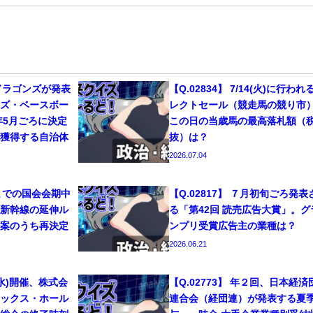
日ドラゴンズが発表
【Q.02834】 7/14(火)に行われ
ンズ・ベースボー
レクトセール（競走馬の競り市
年5月ごろに決定
この日の当歳馬の最高落札額（
を獲得する自治体
抜）は？
2026.07.04
17までの国会会期中
【Q.02817】 ７月初旬ごろ発表
陸新幹線の延伸ル
る「第42回 読売広告大賞」。グ
ト案のうち再決定
ンプリ受賞広告主の業種は？
2026.06.21
24(水)開催、株式会
【Q.02773】 年２回、日本経済
ニックス・ホール
連合会（経団連）が発表する夏