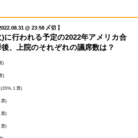
08.31 @ 23:59 〆切 】
/8(火)に行われる予定の2022年アメリカ合
挙後、上院のそれぞれの議席数は？
票)
票)
）
(25%, 1 票)
1 票)
1 票)
1 票)