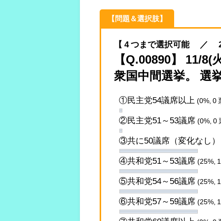
【問題＆選択肢】
【 4 つまで選択可能 ／ 2022.
【Q.00890】 11
衆国中間選挙。 選
①民主党54議席以上
(0%, 0 
②民主党51～53議席
(0%, 0 
③共に50議席（変化なし
④共和党51～53議席
(25%, 
⑤共和党54～56議席
(25%, 
⑥共和党57～59議席
(25%, 