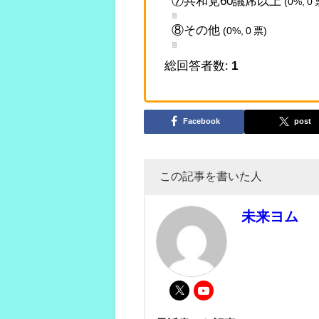
⑦共和党60議席以上
(0%, 0 
⑧その他
(0%, 0 票)
総回答者数:
1
Facebook
post
この記事を書いた人
未来ヨム