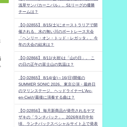
浅草サンバカーニバル』。S1リーグの優勝
チームは？
【Q.02855】 8/15(土)にオーストラリアで開
催される、水の無い川のボートレース大会
「ヘンリー・オン・トッド・レガッタ」。今
年
年の大会の結末は？
【Q.02866】 8/11(火祝)は「山の日」。 こ
当
の日の正午の富士山の気温は？
で
【Q.02865】 8/14(金)～16(日)開催の
SUMMER SONIC 2026。東京公演・最終日
のマリンステージ、ヘッドライナーL'Arc-
en-Cielが最後に演奏する曲は？
【Q.02856】 毎月新商品が発売されるヤマ
ザキの「ランチパック」。2026年8月中旬
頃、ランチパックスペシャルサイト上で発表