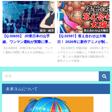
政治・経済
答え合わせは大晦日
【Q.00655】 JR東日本の山手
【Q.02597】答え合わせは大晦
線、ワンマン運転が実際に導入
日！ 2026年に新作アニメが制作
される時期はいつ？
決定した、とある人気漫画に関
【Q.00655】 JR東日本の山手線、ワンマ
【Q.02597】問題詳細 2026年に新アニ
ン運転が実際に導入される時期はいつ？...
メプロジェクト始動として発表されたアニ
する問題
メ「新こちら葛飾区亀有公園前派出所」。
新作アニメで両津...
未来ヨムについて