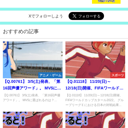
な作品」で1位になるタイトルは？
Xでフォローしよう
おすすめの記事
アニメ・ゲーム
スポーツ
【Q.00761】 3/5(土)発表、「第
【Q.01118】 11/20(日)～
16回声優アワード」。 MVSに選
12/18(日)開催、FIFAワールドカ
ばれるのは？
ップカタール2022。 グループリ
【Q.00761】 3/5(土)発表、「第16回声優
【Q.01118】 11/20(日)～12/18(日)開催、
アワード」。 MVSに選ばれるのは？...
FIFAワールドカップカタール2022。 グル
ーグＥにおける日本の対戦結果
ープリーグＥにおける日本の対戦結果...
は？