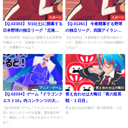
スポーツ
スポーツ
【Q.02303】 5/10(土)に開幕する
【Q.01261】 今春開幕する野球
日本野球の独立リーグ「北海道
の独立リーグ、四国アイランド
ベースボールリーグ」の優勝チ
リーグplusの優勝チームは？
【Q.02303】 5/10(土)に開幕する日本野球
【Q.01261】 今春開幕する野球の独立リ
の独立リーグ「北海道ベースボールリー
ーグ、四国アイランドリーグplusの優勝チ
ームは？
グ」の優勝チームは？...
ームは？...
アニメ・ゲーム
答え合わせは大晦日
【Q.02334】ゲーム『ドラゴンク
答え合わせは大晦日「夜の延長
エスト10』内コンテンツの大富
戦・１日目」
豪。選択肢に挙げたキャラクタ
【Q.02334】ゲーム『ドラゴンクエスト
答え合わせは大晦日「夜の延長戦・１日
10』内コンテンツの大富豪。選択肢の中
目」...
ーの中で、最初にトランプ化さ
で、最初にトランプ化されるキャラクター
れるのは？
は？...