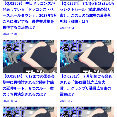
【Q.02859】 中日ドラゴンズが
【Q.02834】 7/14(火)に行われる
発表している「ドラゴンズ・ベ
セレクトセール（競走馬の競り
ースボールタウン」。2027年5月
市）。この日の当歳馬の最高落
ごろに決定する、優先交渉権を
札額（税抜）は？
獲得する自治体は？
2026.07.04
2026.07.28
【Q.02814】 7/17までの国会会
【Q.02817】 ７月初旬ごろ発表
期中に再検討される北陸新幹線
される「第42回 読売広告大
の延伸ルート。８つのルート案
賞」。グランプリ受賞広告主の
のうち再決定されるのは？
業種は？
2026.06.24
2026.06.21