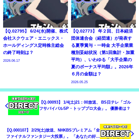
【Q.02795】 6/24(水)開催、株式
【Q.02773】 年２回、日本経済
会社スクウェア・エニックス・
団体連合会（経団連）が発表す
ホールディングス定時株主総会
る夏季賞与・一時金 大手企業業
の終了時刻は？
種別妥結状況（第1回集計・加重
平均）、いわゆる「大手企業の
2026.06.17
夏のボーナス平均額」。2026年
６月の金額は？
2026.05.25
【Q.00093】 1/4(土)21：00放送、 BS日テレ「ゴル
フサバイバルSP・トッププロ大会」。 優勝者は？
【Q.000107】 2/29(土)放送、NHKBSプレミアム「全
ファイナルファンタジー大投票」。 「あなたの好き