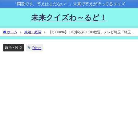
「問題です。答えはまだない！」未来で答えが待ってるクイズ
未来クイズわ～るど！
ホーム
政治・経済
【Q.00094】 1/1(水祝)19：00放送、テレビ埼玉「埼玉政
財界人チャリティ歌謡祭」。 埼玉県知事が歌う曲の年代は？
政治・経済
Direct