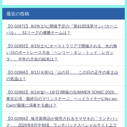
最近の投稿
【Q.02872】 8/29(土)に開催予定の『第41回浅草サンバカーニ
バル』。S1リーグの優勝チームは？
【Q.02855】 8/15(土)にオーストラリアで開催される、水の無
い川のボートレース大会「ヘンリー・オン・トッド・レガッ
タ」。今年の大会の結末は？
【Q.02866】 8/11(火祝)は「山の日」。 この日の正午の富士山
の気温は？
【Q.02865】 8/14(金)～16(日)開催のSUMMER SONIC 2026。
東京公演・最終日のマリンステージ、ヘッドライナーL'Arc-en-
Cielが最後に演奏する曲は？
【Q.02856】 毎月新商品が発売されるヤマザキの「ランチパッ
ク」。2026年8月中旬頃、ランチパックスペシャルサイト上で