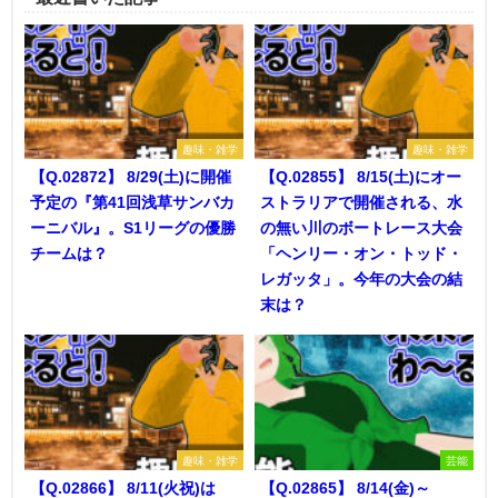
趣味・雑学
趣味・雑学
【Q.02872】 8/29(土)に開催
【Q.02855】 8/15(土)にオー
予定の『第41回浅草サンバカ
ストラリアで開催される、水
ーニバル』。S1リーグの優勝
の無い川のボートレース大会
チームは？
「ヘンリー・オン・トッド・
レガッタ」。今年の大会の結
末は？
趣味・雑学
芸能
【Q.02866】 8/11(火祝)は
【Q.02865】 8/14(金)～