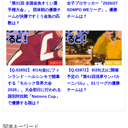
「第31回 全国金魚すくい選
女子プロサッカー「2026/27
手権大会」。 団体戦の優勝チ
SOMPO WEリーグ」。優勝
ームが決勝ですくう金魚の匹
チームは？
数は？
スポーツ
趣味・雑学
【Q.02852】 8/14(金)にフィ
【Q.02872】 8/29(土)に開催
ンランド・ヘルシンキで開幕
予定の『第41回浅草サンバカ
する「モルック世界大会
ーニバル』。S1リーグの優勝
2026」。大会初日に行われる
チームは？
国別対抗戦「Nations Cup」
で優勝する国は？
関連キーワード