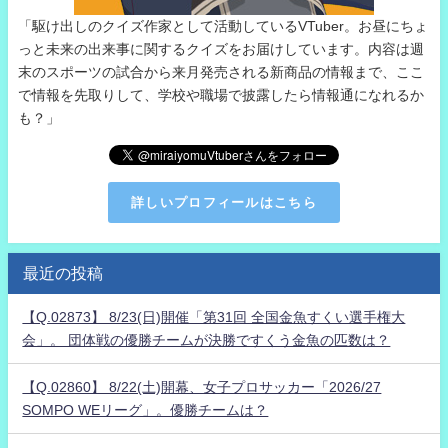
「駆け出しのクイズ作家として活動しているVTuber。お昼にちょ
っと未来の出来事に関するクイズをお届けしています。内容は週
末のスポーツの試合から来月発売される新商品の情報まで、ここ
で情報を先取りして、学校や職場で披露したら情報通になれるか
も？」
詳しいプロフィールはこちら
最近の投稿
【Q.02873】 8/23(日)開催「第31回 全国金魚すくい選手権大
会」。 団体戦の優勝チームが決勝ですくう金魚の匹数は？
【Q.02860】 8/22(土)開幕、女子プロサッカー「2026/27
SOMPO WEリーグ」。優勝チームは？