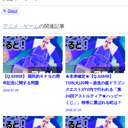
Direct
アニメ・ゲーム
の関連記事
【Q.02858】 国民的ＲＰＧの周
★未来確定★【Q.02849】
年記念に関する問題
7/28(火)20時～放送の超ドラゴン
クエストXTV内で行われる「第
2026.07.29
24回アストルティア★ハッピー
くじ」。特等に選ばれる町は？
2026.07.24