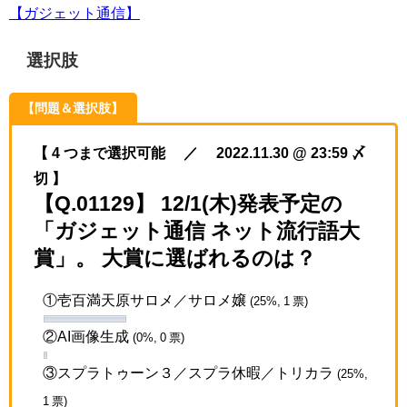
【ガジェット通信】
選択肢
【問題＆選択肢】
【 4 つまで選択可能 ／ 2022.11.30 @ 23:59 〆
切 】
【Q.01129】 12/1(木)発表予定の
「ガジェット通信 ネット流行語大
賞」。 大賞に選ばれるのは？
①壱百満天原サロメ／サロメ嬢
(25%, 1 票)
②AI画像生成
(0%, 0 票)
③スプラトゥーン３／スプラ休暇／トリカラ
(25%,
1 票)