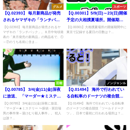
グルメ
スポーツ
【Q.02393】 毎月新商品が発売
【Q.00301】5/9(日)～23(日)開催
されるヤマザキの「ランチパッ
予定の大相撲夏場所。開催期間
ク」。８月中旬頃発表の「来月
中に東京で記録する夏日の日数
【Q.02393】 毎月新商品が発売されるヤ
【Q.00301】大相撲夏場所の開催期間中に
マザキの「ランチパック」。８月中旬頃発
東京で記録する夏日の日数は？...
発売の新商品」の商品名で、①
は？
表の「来月発売の新商品」の商品名で、①
～⑦のうち名前に含まれる単語
～⑦のうち名前に含ま...
は？
芸能
ノンジャンル
【Q.00785】 3/4(金)11(金)深夜
【Q.01494】 海外で行われてい
に放送、 「マーダー★ミステリ
る自転車のドーナツの複合競技
ー 〜探偵・斑目瑞男の事件簿～
「ツールドドーナツ」、日本で
【Q.00785】 3/4(金)11(金)深夜に放送、
【Q.01494】 海外で行われている自転車
「マーダー★ミステリー 〜探偵・斑目瑞
のドーナツの複合競技「ツールドドーナ
湯けむり殺人事件」。 犯人は
最初に行われる場所は？
男の事件簿～湯けむり殺人事件」。 犯人
ツ」、日本で最初に行われる場所は？...
誰？
は誰？...