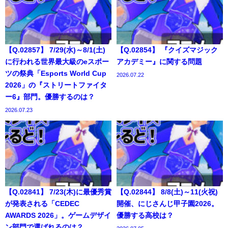
【Q.02857】 7/29(水)～8/1(土)
【Q.02854】 『クイズマジック
に行われる世界最大級のeスポー
アカデミー』に関する問題
ツの祭典「Esports World Cup
2026.07.22
2026」の『ストリートファイタ
ー6』部門。優勝するのは？
2026.07.23
【Q.02841】 7/23(木)に最優秀賞
【Q.02844】 8/8(土)～11(火祝)
が発表される「CEDEC
開催、にじさんじ甲子園2026。
AWARDS 2026」。ゲームデザイ
優勝する高校は？
ン部門で選ばれるのは？