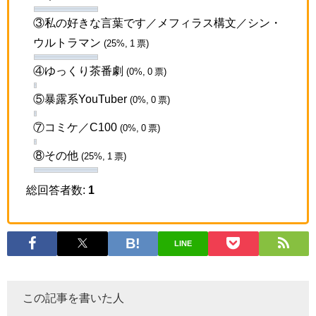
③私の好きな言葉です／メフィラス構文／シン・
ウルトラマン
(25%, 1 票)
④ゆっくり茶番劇
(0%, 0 票)
⑤暴露系YouTuber
(0%, 0 票)
⑦コミケ／C100
(0%, 0 票)
⑧その他
(25%, 1 票)
総回答者数:
1
LINE
この記事を書いた人