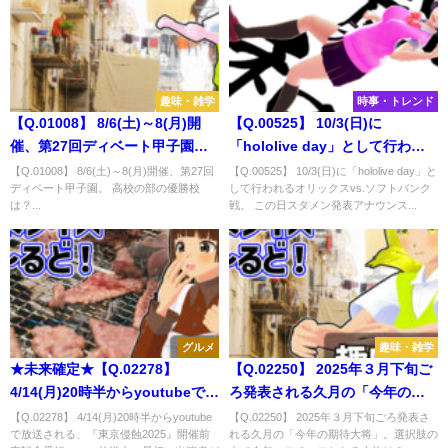
趣味・雑学
時事・トレンド
【Q.01008】 8/6(土)～8(月)開
【Q.00525】 10/3(日)に
催、第27回ディベート甲子園。
「hololive day」として行われ
高校の部の優勝校は？
るオリックスvs.ソフトバンク
【Q.01008】 8/6(土)～8(月)開催、第27回
【Q.00525】 10/3(日)に「hololive day」と
ディベート甲子園。 高校の部の優勝校
して行われるオリックスvs.ソフトバンク
戦。 この日スタメン発表アナウ
は？...
戦。 この日スタメン発表アナウンス...
ンスに挑戦する最初のホロライ
ブタレントは？
グルメ
趣味・雑学
★未来確定★【Q.02278】
【Q.02250】 2025年３月下旬ご
4/14(月)20時半からyoutubeで放
ろ発表される久月の「今年の期
送される、『東京侵蝕2025』開
待大将」。選択肢の中で今年の
【Q.02278】 4/14(月)20時半からyoutube
【Q.02250】 2025年３月下旬ごろ発表さ
で放送される、『東京侵蝕2025』開催前
れる久月の「今年の期待大将」。選択肢の
催前夜記念番組。この放送中、
モチーフとなる人物は？