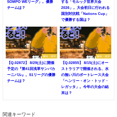
SOMPO WEリーグ」。優勝
する「モルック世界大会
チームは？
2026」。大会初日に行われる
国別対抗戦「Nations Cup」
で優勝する国は？
趣味・雑学
趣味・雑学
【Q.02872】 8/29(土)に開催
【Q.02855】 8/15(土)にオー
予定の『第41回浅草サンバカ
ストラリアで開催される、水
ーニバル』。S1リーグの優勝
の無い川のボートレース大会
チームは？
「ヘンリー・オン・トッド・
レガッタ」。今年の大会の結
末は？
関連キーワード