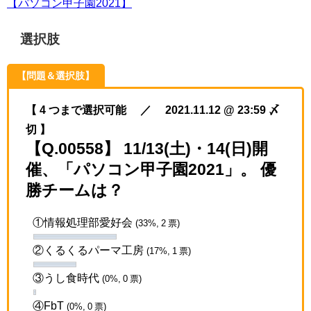
【パソコン甲子園2021】
選択肢
【問題＆選択肢】
【 4 つまで選択可能 ／ 2021.11.12 @ 23:59 〆
切 】
【Q.00558】 11/13(土)・14(日)開
催、「パソコン甲子園2021」。 優
勝チームは？
①情報処理部愛好会
(33%, 2 票)
②くるくるパーマ工房
(17%, 1 票)
③うし食時代
(0%, 0 票)
④FbT
(0%, 0 票)