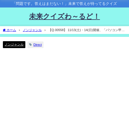
「問題です。答えはまだない！」未来で答えが待ってるクイズ
未来クイズわ～るど！
ホーム
ノンジャンル
【Q.00558】 11/13(土)・14(日)開催、「パソコン甲子
園2021」。 優勝チームは？
ノンジャンル
Direct