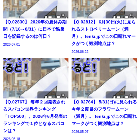
【Q.02830】 2026年の夏休み期
【Q.02812】 6月30日(火)に見ら
間（7/18～8/31）に日本で酷暑
れるストロベリームーン（満
日を記録するのは何日？
月）。tenki.jpでこの日晴れマー
クがつく観測地点は？
2026.07.01
2026.06.22
【Q.02767】 毎年２回発表され
【Q.02764】 5/31(日)に見られる
るスパコン世界ランキング
今年２度目のフラワームーン
「TOP500」。2026年6月発表の
（満月）。 tenki.jpでこの日晴れ
ランキングで１位となるスパコ
マークがつく観測地点は？
ンは？
2026.05.07
2026.05.18