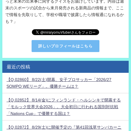
っと未来の出来事に関するクイズをお届けしています。内容は週
末のスポーツの試合から来月発売される新商品の情報まで、ここ
で情報を先取りして、学校や職場で披露したら情報通になれるか
も？」
詳しいプロフィールはこちら
最近の投稿
【Q.02860】 8/22(土)開幕、女子プロサッカー「2026/27
SOMPO WEリーグ」。優勝チームは？
【Q.02852】 8/14(金)にフィンランド・ヘルシンキで開幕する
「モルック世界大会2026」。大会初日に行われる国別対抗戦
「Nations Cup」で優勝する国は？
【Q.02872】 8/29(土)に開催予定の『第41回浅草サンバカーニ