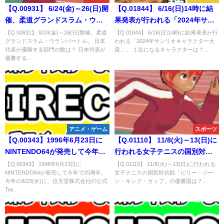
【Q.00931】 6/24(金)～26(日)開
【Q.01844】 6/16(日)14時に結
催、柔道グランドスラム・ウラ
果発表が行われる「2024年サン
ンバートル。 日本代表が優勝す
リオキャラクター大賞」。 １位
【Q.00931】 6/24(金)～26(日)開催、柔道
【Q.01844】 6/16(日)14時に結果発表が行
グランドスラム・ウランバートル。 日本
われる「2024年サンリオキャラクター大
る部門の数は？
になるキャラクターは？
代表が優勝する部門の数は？ 日本代表が
賞」。 １位になるキャラクターは？...
優勝する...
アニメ・ゲーム
スポーツ
【Q.00343】1996年6月23日に
【Q.01110】 11/8(火)～13(日)に
NINTENDO64が発売して今年で
行われる女子テニスの国別対抗
25周年。今年の6/23(水)に、任天
戦「ビリー・ジーン・キング・
【Q.00343】 1996年6月23日に
【Q.01110】 11/8(火)～13(日)に行われる
NINTENDO64が発売して今年で25周年。
女子テニスの国別対抗戦「ビリー・ジー
堂株式会社の公式Twitterアカウ
カップ」の優勝国は？
今年の6/23(水)に、任天堂株式会社の公式
ン・キング・カップ」の優勝国は？...
ントで最初にtweetされる任天堂
Twi...
発売タイトルは？