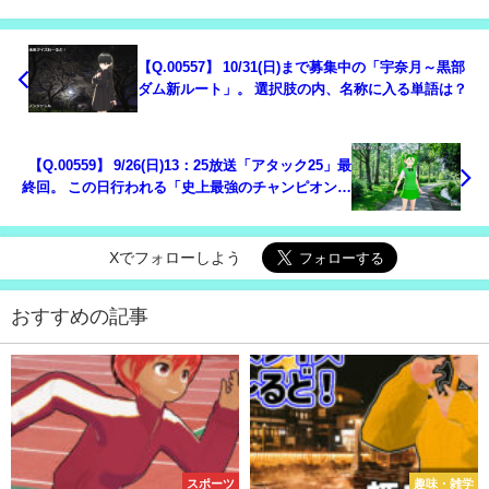
【Q.00557】 10/31(日)まで募集中の「宇奈月～黒部
ダム新ルート」。 選択肢の内、名称に入る単語は？
【Q.00559】 9/26(日)13：25放送「アタック25」最
終回。 この日行われる「史上最強のチャンピオン大
会」での優勝者が当てはまるのは？
Xでフォローしよう
おすすめの記事
スポーツ
趣味・雑学