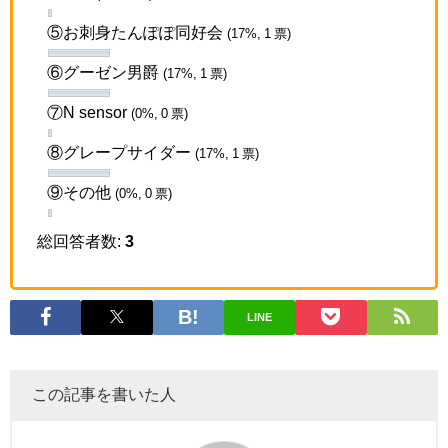
⑤お刺身たんぽぽ同好会
(17%, 1 票)
⑥グーゼン男爵
(17%, 1 票)
⑦N sensor
(0%, 0 票)
⑧グレープサイダー
(17%, 1 票)
⑨その他
(0%, 0 票)
総回答者数:
3
LINE
この記事を書いた人