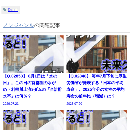
Direct
ノンジャンル
の関連記事
【Q.02853】 8月1日は「水の
【Q.02848】 毎年7月下旬に厚生
日」。この日の首都圏の水が
労働省が発表する「日本の平均
め・利根川上流9ダムの「合計貯
寿命」。2025年分の女性の平均
水率」は何％？
寿命の前年比（増減）は？
2026.07.21
2026.07.20