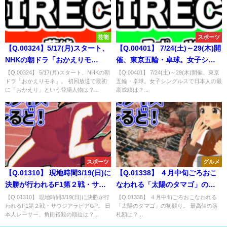
芸能
スポーツ
【Q.00324】5/17(月)スタート、
【Q.00401】 7/24(土)～29(木)開
NHKの朝ドラ「おかえりモ
催、東京五輪・卓球。女子シン
ネ」。初回放送で最初に「おか
グルスで日本人の最高成績は？
【Q.00324】 5/17(月)スタート、NHKの朝
【Q.00401】 7/24(土)～29(木)開催、東京
ドラ「おかえりモネ」。 初回放送で最初
五輪・卓球。女子シングルスで日本人の最
えり」という登場人物は？
に「おかえり」という登場人物は？...
高成績は？...
スポーツ
グルメ
【Q.01310】 現地時間3/19(日)に
【Q.01338】 ４月中旬ごろおこ
決勝が行われるF1第２戦・サウ
なわれる「太陽のタマゴ」の初
ジアラビアGP。 日本人レーサ
競り。 最高値の落札額は？
【Q.01310】 現地時間3/19(日)に決勝が行
【Q.01338】 ４月中旬ごろおこなわれる
われるF1第２戦・サウジアラビアGP。 日
「太陽のタマゴ」の初競り。 最高値の落
ー、角田裕毅の順位は？
本人レーサー、角田裕毅の順位は？...
札額は？...