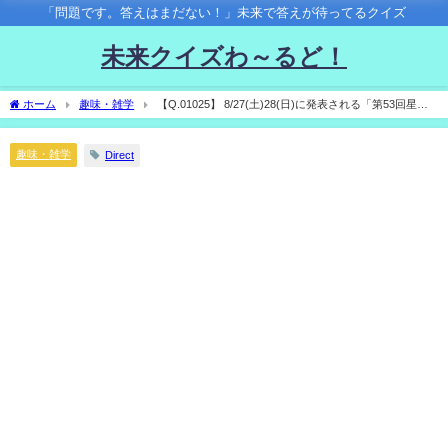
「問題です。答えはまだない！」未来で答えが待ってるクイズ
未来クイズわ～るど！
ホーム
趣味・雑学
【Q.01025】 8/27(土)28(日)に発表される「第53回星雲
賞」。 【自由部門】で受賞するのは？
趣味・雑学
Direct