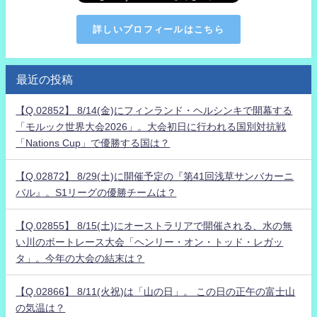
詳しいプロフィールはこちら
最近の投稿
【Q.02852】 8/14(金)にフィンランド・ヘルシンキで開幕する
「モルック世界大会2026」。大会初日に行われる国別対抗戦
「Nations Cup」で優勝する国は？
【Q.02872】 8/29(土)に開催予定の『第41回浅草サンバカーニ
バル』。S1リーグの優勝チームは？
【Q.02855】 8/15(土)にオーストラリアで開催される、水の無
い川のボートレース大会「ヘンリー・オン・トッド・レガッ
タ」。今年の大会の結末は？
【Q.02866】 8/11(火祝)は「山の日」。 この日の正午の富士山
の気温は？