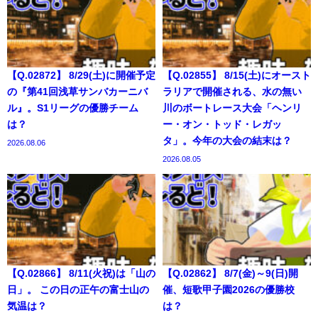
【Q.02872】 8/29(土)に開催予定
【Q.02855】 8/15(土)にオースト
の『第41回浅草サンバカーニバ
ラリアで開催される、水の無い
ル』。S1リーグの優勝チーム
川のボートレース大会「ヘンリ
は？
ー・オン・トッド・レガッ
タ」。今年の大会の結末は？
2026.08.06
2026.08.05
【Q.02866】 8/11(火祝)は「山の
【Q.02862】 8/7(金)～9(日)開
日」。 この日の正午の富士山の
催、短歌甲子園2026の優勝校
気温は？
は？