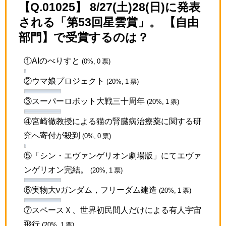
【Q.01025】 8/27(土)28(日)に発表
される「第53回星雲賞」。 【自由
部門】で受賞するのは？
①AIのべりすと
(0%, 0 票)
②ウマ娘プロジェクト
(20%, 1 票)
③スーパーロボット大戦三十周年
(20%, 1 票)
④宮崎徹教授による猫の腎臓病治療薬に関する研
究へ寄付が殺到
(0%, 0 票)
⑤「シン・エヴァンゲリオン劇場版」にてエヴァ
ンゲリオン完結。
(20%, 1 票)
⑥実物大νガンダム，フリーダム建造
(20%, 1 票)
⑦スペースＸ、世界初民間人だけによる有人宇宙
飛行
(20%, 1 票)