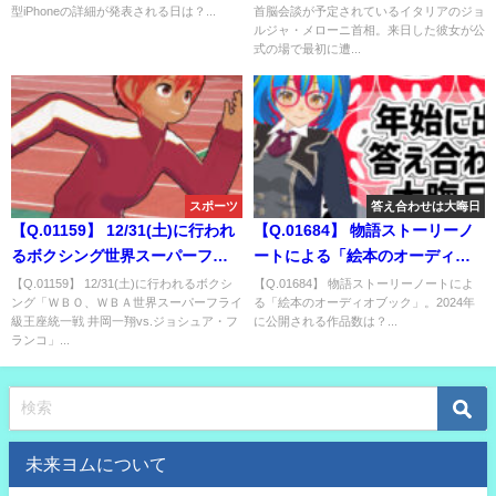
型iPhoneの詳細が発表される日は？...
首脳会談が予定されているイタリアのジョ
ョルジャ・メローニ首相。来日
ルジャ・メローニ首相。来日した彼女が公
した彼女が公式の場で最初に遭
式の場で最初に遭...
遇する日本のアニメ・漫画作品
は？
スポーツ
答え合わせは大晦日
【Q.01159】 12/31(土)に行われ
【Q.01684】 物語ストーリーノ
るボクシング世界スーパーフラ
ートによる「絵本のオーディオ
イ級2団体王座統一戦 井岡一翔
ブック」。2024年に公開される
【Q.01159】 12/31(土)に行われるボクシ
【Q.01684】 物語ストーリーノートによ
ング「ＷＢＯ、ＷＢＡ世界スーパーフライ
る「絵本のオーディオブック」。2024年
vs.ジョシュア・フランコの試合
作品数は？
級王座統一戦 井岡一翔vs.ジョシュア・フ
に公開される作品数は？...
結果は？
ランコ」...
未来ヨムについて