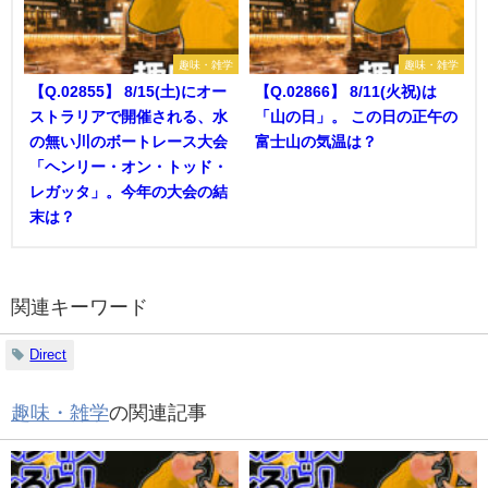
趣味・雑学
趣味・雑学
【Q.02855】 8/15(土)にオー
【Q.02866】 8/11(火祝)は
ストラリアで開催される、水
「山の日」。 この日の正午の
の無い川のボートレース大会
富士山の気温は？
「ヘンリー・オン・トッド・
レガッタ」。今年の大会の結
末は？
関連キーワード
Direct
趣味・雑学
の関連記事