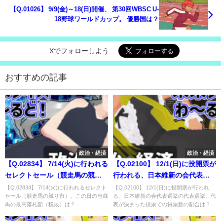
【Q.01026】 9/9(金)～18(日)開催、 第30回WBSC U-
18野球ワールドカップ。 優勝国は？
Xでフォローしよう
おすすめの記事
政治・経済
政治・経済
【Q.02834】 7/14(火)に行われる
【Q.02100】 12/1(日)に投開票が
セレクトセール（競走馬の競り
行われる、日本維新の会代表選
市）。この日の当歳馬の最高落
挙。代表が決まった投票での得
【Q.02834】 7/14(火)に行われるセレクト
【Q.02100】 12/1(日)に投開票が行われ
セール（競走馬の競り市）。この日の当歳
る、日本維新の会代表選挙の代表選挙。代
札額（税抜）は？
票数の割合は？
馬の最高落札額（税抜）は？...
表が決まった投票での得票数の割合は？...