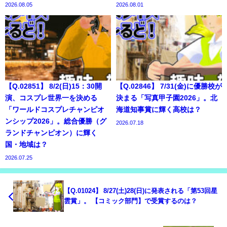
2026.08.05
2026.08.01
【Q.02851】 8/2(日)15：30開
【Q.02846】 7/31(金)に優勝校が
演、コスプレ世界一を決める
決まる「写真甲子園2026」。北
「ワールドコスプレチャンピオ
海道知事賞に輝く高校は？
ンシップ2026」。総合優勝（グ
2026.07.18
ランドチャンピオン）に輝く
国・地域は？
2026.07.25
【Q.01024】 8/27(土)28(日)に発表される「第53回星
雲賞」。 【コミック部門】で受賞するのは？