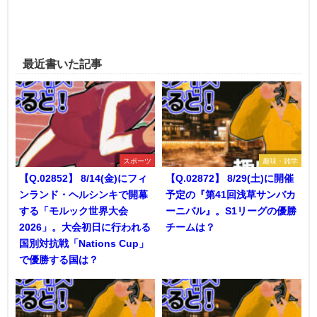
最近書いた記事
スポーツ
趣味・雑学
【Q.02852】 8/14(金)にフィ
【Q.02872】 8/29(土)に開催
ンランド・ヘルシンキで開幕
予定の『第41回浅草サンバカ
する「モルック世界大会
ーニバル』。S1リーグの優勝
2026」。大会初日に行われる
チームは？
国別対抗戦「Nations Cup」
で優勝する国は？