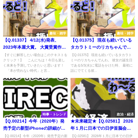
趣味・雑学
趣味・雑学
【Q.01337】 4/12(水)発表、
【Q.01375】 現在も続いている
2023年本屋大賞。 大賞受賞作品
タカラトミーのリカちゃんでん
は？
わ。 彼女の誕生日である5/3(水)
【すぐに解答したい場合はこのテキストを
【Q.01375】 現在も続いているタカラト
クリック！】 こんにちは！今日も楽し
ミーのリカちゃんでんわ。 彼女の誕生日
に電話をかけた時、 最初に話に
く未来を予測していきたいと思います！
である5/3(水)に電話をかけた時、 最初に
でてくる彼女の関係者は？
「本が売れない時代」と言...
話にでてくる彼...
時事・トレンド
政治・経済
【Q.00214】今年（2020年）発
★未来確定★【Q.02581】 2026
売予定の新型iPhoneの詳細が発
年１月に日本での日伊首脳会談
表される日は？
が予定されているイタリアのジ
【Q.00214】今年（2020年）発売予定の新
【Q.02581】 2026年１月に日本での日伊