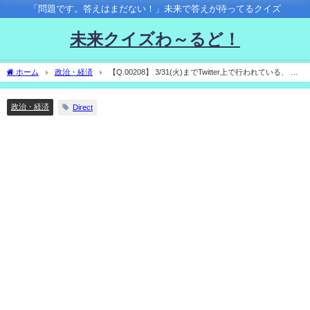
「問題です。答えはまだない！」未来で答えが待ってるクイズ
未来クイズわ～るど！
ホーム
政治・経済
【Q.00208】 3/31(火)までTwitter上で行われている、 ひ
したんくの新作ノベルティのプレゼント企画。 応募〆切時点での、当該tweetのリツイ
ート数は？
政治・経済
Direct