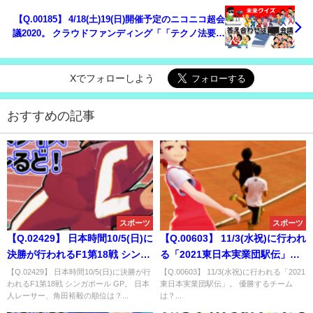
【Q.00185】 4/18(土)19(日)開催予定のニコニコ超会
議2020。 クラウドファンディング「「テクノ法要」
と「向源」で幕張に体験可能な「極楽浄土」を出現
させたい！」で募集終了までに集まる支援総額は？
Xでフォローしよう
おすすめの記事
スポーツ
スポーツ
【Q.02429】 日本時間10/5(日)に
【Q.00603】 11/3(水祝)に行われ
決勝が行われるF1第18戦 シンガ
る「2021東日本実業団駅伝」。
ポール GP。 日本人レーサー、
優勝するチームは？
【Q.02429】 日本時間10/5(日)に決勝が行
【Q.00603】 11/3(水祝)に行われる「2021
われるF1第18戦 シンガポール GP。 日本
東日本実業団駅伝」。 優勝するチーム
角田裕毅の順位は？
人レーサー、角田裕毅の順位は？...
は？...