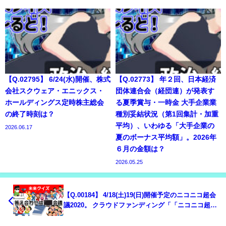
【Q.02795】 6/24(水)開催、株式
【Q.02773】 年２回、日本経済
会社スクウェア・エニックス・
団体連合会（経団連）が発表す
ホールディングス定時株主総会
る夏季賞与・一時金 大手企業業
の終了時刻は？
種別妥結状況（第1回集計・加重
平均）、いわゆる「大手企業の
2026.06.17
夏のボーナス平均額」。2026年
６月の金額は？
2026.05.25
【Q.00184】 4/18(土)19(日)開催予定のニコニコ超会
議2020。 クラウドファンディング「「ニコニコ超会
議2020」で夢のサウナイベントを作りたい！」で募
集終了までに集まる支援総額は？