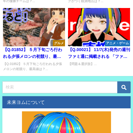
年の優勝チームは？...
クがつく観測地点は？...
グルメ
アニメ・ゲーム
【Q.01852】 ５月下旬ごろ行わ
【Q.00021】 11/7(木)発売の週刊
れる夕張メロンの初競り、最高
ファミ通に掲載される 「ファミ
値は？
通TOP30」のコーナーで、 『リ
【Q.01852】 ５月下旬ごろ行われる夕張
【問題＆選択肢】...
メロンの初競り、最高値は？...
ングフィットアドベンチャー』
の順位は？
未来ヨムについて