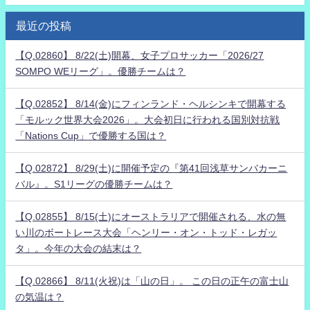
最近の投稿
【Q.02860】 8/22(土)開幕、女子プロサッカー「2026/27
SOMPO WEリーグ」。優勝チームは？
【Q.02852】 8/14(金)にフィンランド・ヘルシンキで開幕する
「モルック世界大会2026」。大会初日に行われる国別対抗戦
「Nations Cup」で優勝する国は？
【Q.02872】 8/29(土)に開催予定の『第41回浅草サンバカーニ
バル』。S1リーグの優勝チームは？
【Q.02855】 8/15(土)にオーストラリアで開催される、水の無
い川のボートレース大会「ヘンリー・オン・トッド・レガッ
タ」。今年の大会の結末は？
【Q.02866】 8/11(火祝)は「山の日」。 この日の正午の富士山
の気温は？