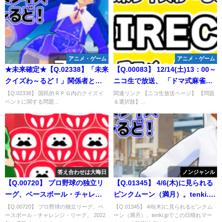
アニメ・ゲーム
アニメ・ゲーム
★未来確定★【Q.02338】「未来
【Q.00083】 12/14(土)13：00～
クイズわ～るど！」関係者と、
ニコ生で放送、 「ドマ式麻雀実
とあるゲームのクイズイベント
装約1周年記念 ファイナルファン
【Q.02338】 国民的ＲＰＧ内のクイズイ
関連リンク 【ニコ生放送ページ】 【問題
ベントに関する問題...
＆選択肢】...
に関する問題
タジーXIV 麻雀大会2019」。 優
勝者は？
答え合わせは大晦日
ノンジャンル
【Q.00720】 プロ野球の独立リ
【Q.01345】 4/6(木)に見られる
ーグ、ベースボール・チャレン
ピンクムーン（満月）。tenki.jp
ジ・リーグ。 2022年の優勝チー
でこの日晴れマークがつく観測
【Q.00720】 プロ野球の独立リーグ、ベ
【Q.01345】 4/6(木)に見られるピンクム
ースボール・チャレンジ・リーグ。 2022
ーン（満月）。tenki.jpでこの日晴れマー
ムは？
地点は？