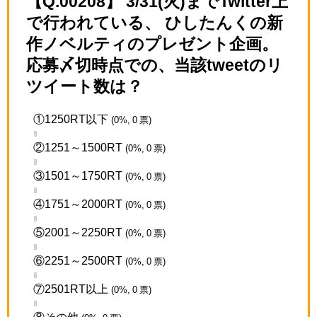
【Q.00208】 3/31(火)までTwitter上
で行われている、 ひしたんくの新
作ノベルティのプレゼント企画。
応募〆切時点での、当該tweetのリ
ツイート数は？
①1250RT以下
(0%, 0 票)
②1251～1500RT
(0%, 0 票)
③1501～1750RT
(0%, 0 票)
④1751～2000RT
(0%, 0 票)
⑤2001～2250RT
(0%, 0 票)
⑥2251～2500RT
(0%, 0 票)
⑦2501RT以上
(0%, 0 票)
⑧その他