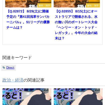
趣味・雑学
趣味・雑学
【Q.02872】 8/29(土)に開催
【Q.02855】 8/15(土)にオー
予定の『第41回浅草サンバカ
ストラリアで開催される、水
ーニバル』。S1リーグの優勝
の無い川のボートレース大会
チームは？
「ヘンリー・オン・トッド・
レガッタ」。今年の大会の結
末は？
関連キーワード
Direct
政治・経済
の関連記事