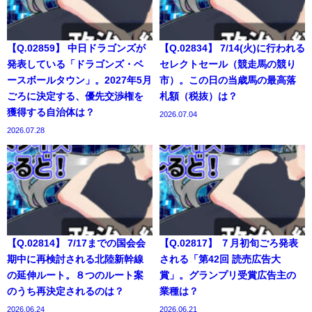
【Q.02859】 中日ドラゴンズが
【Q.02834】 7/14(火)に行われる
発表している「ドラゴンズ・ベ
セレクトセール（競走馬の競り
ースボールタウン」。2027年5月
市）。この日の当歳馬の最高落
ごろに決定する、優先交渉権を
札額（税抜）は？
獲得する自治体は？
2026.07.04
2026.07.28
【Q.02814】 7/17までの国会会
【Q.02817】 ７月初旬ごろ発表
期中に再検討される北陸新幹線
される「第42回 読売広告大
の延伸ルート。８つのルート案
賞」。グランプリ受賞広告主の
のうち再決定されるのは？
業種は？
2026.06.24
2026.06.21